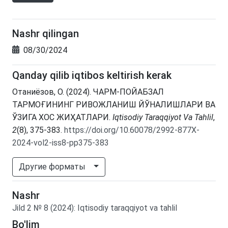
Nashr qilingan
08/30/2024
Qanday qilib iqtibos keltirish kerak
Отаниёзов, О. (2024). ЧАРМ-ПОЙАБЗАЛ
ТАРМОҒИНИНГ РИВОЖЛАНИШ ЙЎНАЛИШЛАРИ ВА
ЎЗИГА ХОС ЖИҲАТЛАРИ.
Iqtisodiy Taraqqiyot Va Tahlil
,
2
(8), 375-383.
https://doi.org/10.60078/2992-877X-
2024-vol2-iss8-pp375-383
Другие форматы
Nashr
Jild
2
№
8
(2024)
:
Iqtisodiy taraqqiyot va tahlil
Bo'lim