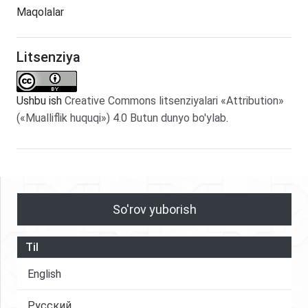
Maqolalar
Litsenziya
Ushbu ish
Creative Commons litsenziyalari «Attribution»
(«Mualliflik huquqi») 4.0 Butun dunyo bo'ylab
.
So'rov yuborish
Til
English
Русский