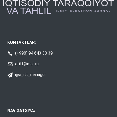
KONTAKTLAR:
(+998) 94 643 30 39
e-itt@mail.ru
@e_itt_manager
NAVIGATSIYA: