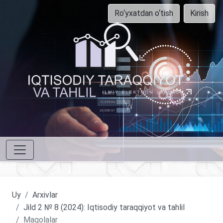
Ro‘yxatdan o‘tish
Kirish
Uy
Arxivlar
Jild 2 № 8 (2024): Iqtisodiy taraqqiyot va tahlil
Maqolalar