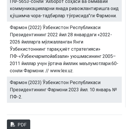
ПФ-5653-сонли “Ахборот соҳаси ва оммавий
коммуникацияларни янада ривожлантиришга оид
қўшимча чора-тадбирлар тўғрисида”ги Фармони.
Фармон (2022) Ўзбекистон Республикаси
Президентининг 2022 йил 28 январдаги «2022-
2026 йилларга мўлжалланган Янги
Ўзбекистоннинг тараққиёт стратегияси»
ПФ-«Ўзбекчармпойабзали» уюшмасининг 2005–
2011 йиллар учун ўртача йиллик маълумотлари.60-
сонли Фармони. // www.lex.uz.
Фармон (2023) Ўзбекистон Республикаси
Президентининг Фармони 2023 йил. 10 январь №
ПФ-2.
PDF