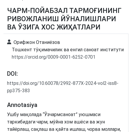
ЧАРМ-ПОЙАБЗАЛ ТАРМОҒИНИНГ
РИВОЖЛАНИШ ЙЎНАЛИШЛАРИ
ВА ЎЗИГА ХОС ЖИҲАТЛАРИ
Орифжон Отаниёзов
Тошкент тўқимачилик ва енгил саноат институти
https://orcid.org/0009-0001-6252-0701
DOI:
https://doi.org/10.60078/2992-877X-2024-vol2-iss8-
pp375-383
Annotasiya
Ушбу мақолада “Ўзчармсаноат” уюшмаси
таркибидаги чарм, мўйна хом ашёси ва жун
тайёрлаш, сақлаш ва қайта ишлаш, чорва моллари,