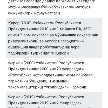
деган ғоя асосида давлат ва жамият ҳаётидаги
муҳим масалалар бўйича ўтказилган матбуот
анжуманлари маълумотлари.
Қарор (2018) Ўзбекистон Республикаси
Президентининг 2018 йил 3 майдаги ПҚ-3693-
сонли “Чарм-пойабзал ва мўйначилик соҳаларини
ривожлантириш ва экспорт салоҳиятини
оширишни янада рағбатлантириш чора-
тадбирлари тўғрисида”ги Қарори.
Фармон (2000) Ўзбекистон Республикаси
Президентининг 2000 йил 23 февралдаги
«Республика иқтисодиётининг чарм-пойбазал
тармоғини бошқариш тизимини
такомиллаштириш тўғрисида»ги Фармони.
Фармон (2019) Ўзбекистон Республикаси
Президентининг 2019 йил 2 февралдаги