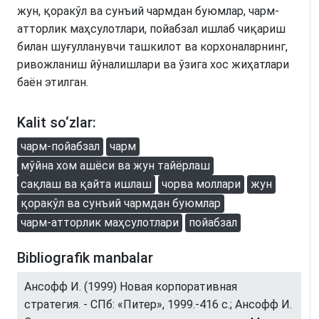
жун, қоракўл ва сунъий чармдан буюмлар, чарм-
атторлик маҳсулотлари, пойабзал ишлаб чиқариш
билан шуғулланувчи ташкилот ва корхоналарнинг,
ривожланиш йўналишлари ва ўзига хос жиҳатлари
баён этилган.
Kalit so‘zlar:
чарм-пойабзал
чарм
мўйна хом ашёси ва жун тайёрлаш
сақлаш ва қайта ишлаш
чорва моллари
жун
қоракўл ва сунъий чармдан буюмлар
чарм-атторлик маҳсулотлари
пойабзал
Bibliografik manbalar
Ансофф И. (1999) Новая корпоративная
стратегия. - СПб: «Питер», 1999.-416 с.; Ансофф И.