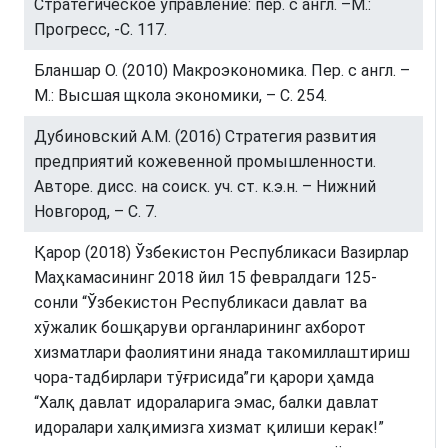
Стратегическое управление: пер. с англ. –М.:
Прогресс, -С. 117.
Бланшар О. (2010) Макроэкономика. Пер. с англ. –
М.: Высшая щкола экономики, – С. 254.
Дубиновский А.М. (2016) Стратегия развития
предприятий кожевенной промышленности.
Авторе. дисс. на соиск. уч. ст. к.э.н. – Нижний
Новгород, – С. 7.
Қарор (2018) Ўзбекистон Республикаси Вазирлар
Маҳкамасининг 2018 йил 15 февралдаги 125-
сонли “Ўзбекистон Республикаси давлат ва
хўжалик бошқаруви органларининг ахборот
хизматлари фаолиятини янада такомиллаштириш
чора-тадбирлари тўғрисида”ги қарори ҳамда
“Халқ давлат идораларига эмас, балки давлат
идоралари халқимизга хизмат қилиши керак!”