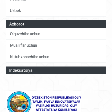
Uzbek
Axborot
O'quvchilar uchun
Mualliflar uchun
Kutubxonachilar uchun
Indeksatsiya