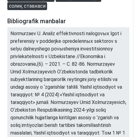
солиқ ставкаси
Bibliografik manbalar
Normurzaev U. Analiz effektivnosti nalogovыx lgot i
preferensiy v podderjke opredelennыx sektorov s
selyu dalneyshego povыsheniya investitsionnoy
privlekatelnosti v Uzbekistane //Ekonomika i
obrazovanie,(6). – 2021. – С. 82-86. Normurzayev
Umid Xolmurzayevich O‘zbekistonda tadbirkorlik
subyektlarining barqarorlik reytingini joriy etilishi va
undagi asosiy o ‘zgarishlar tahlili. Yashil iqtisodiyot va
taraqqiyot: № 4 (2024):«Yashil iqtisodiyot va
taraqqiyot» jurnali. Normurzayev Umid Xolmurzayevich,
O‘zbekiston Respublikasining 2024-yilgi soliq
qonunchilik hujjatlariga kiritilgan asosiy o ‘zgarish va
soliq imtiyozlari berish tartibini takomillashtirish
masalalari, Yashil iqtisodiyot va taraqqiyot: Том 1 № 1