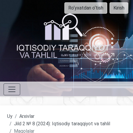
Ro‘yxatdan o‘tish
Kirish
Uy
Arxivlar
Jild 2 № 8 (2024): Iqtisodiy taraqqiyot va tahlil
Maqolalar