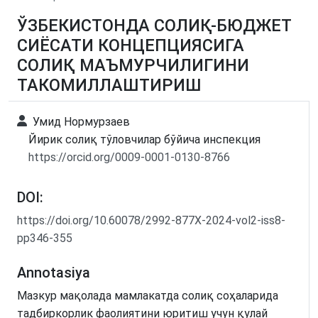
ЎЗБЕКИСТОНДА СОЛИҚ-БЮДЖЕТ
СИЁСАТИ КОНЦЕПЦИЯСИГА
СОЛИҚ МАЪМУРЧИЛИГИНИ
ТАКОМИЛЛАШТИРИШ
Умид Нормурзаев
Йирик солиқ тўловчилар бўйича инспекция
https://orcid.org/0009-0001-0130-8766
DOI:
https://doi.org/10.60078/2992-877X-2024-vol2-iss8-
pp346-355
Annotasiya
Мазкур мақолада мамлакатда солиқ соҳаларида
тадбиркорлик фаолиятини юритиш учун қулай