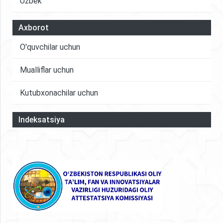
Uzbek
Axborot
O'quvchilar uchun
Mualliflar uchun
Kutubxonachilar uchun
Indeksatsiya