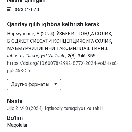
08/30/2024
Qanday qilib iqtibos keltirish kerak
Нормурзаев, У. (2024). ЎЗБЕКИСТОНДА СОЛИҚ-
БЮДЖЕТ СИЁСАТИ КОНЦЕПЦИЯСИГА СОЛИҚ
МАЪМУРЧИЛИГИНИ ТАКОМИЛЛАШТИРИШ.
Iqtisodiy Taraqqiyot Va Tahlil
,
2
(8), 346-355.
https://doi.org/10.60078/2992-877X-2024-vol2-iss8-
pp346-355
Другие форматы
Nashr
Jild
2
№
8
(2024)
:
Iqtisodiy taraqqiyot va tahlil
Bo'lim
Maqolalar