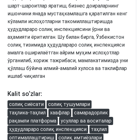
шарт-шароитлар яратиш, бизнес доираларнинг
ишончини янада мустаҳкамлашга қаратилган кенг
кўламли ислоҳотларни такомиллаштиришда
ҳудудлараро солиқ инспекциясини ўрни ва
аҳамияти ёритилган. Шу билан бирга, Ўзбекистон
солиқ тизимида ҳудудлараро солиқ инспекцияси
амалга оширилаётган айрим муҳим ислоҳотлар
ўрганилиб, хориж тажрибаси, мамлакатимизда уни
қўллаш бўйича илмий-амалий хулоса ва таклифлар
ишлаб чиқилган
Kalit so‘zlar:
солиқ сиёсати
солиқ тушумлари
таҳлика-таҳлил
хавфлар
самарадорлик
рақамли платформа
усуллар ва воситалар
ҳудудлараро солиқ инспекцияси
таҳлил
оптималлаштириш
солиқ имтиёзлари