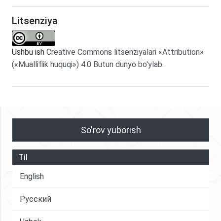
Litsenziya
Ushbu ish
Creative Commons litsenziyalari «Attribution»
(«Mualliflik huquqi») 4.0 Butun dunyo bo'ylab
.
So'rov yuborish
Til
English
Русский