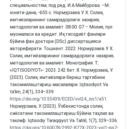
специальностям; под ред. И.А.Майбурова. –М.:
юнити-дана, -655 с. Нормурзаев У. Х. Солиқ
имтиёзларининг самарадорлиги: назария,
методология ва амалиёт. 08.00. 07 – Молия, пул
муомаласи ва кредит. Иқтисодиёт фанлари
бўйича фан доктори (DSc) диссертацияси
автореферати. Тошкент. 2022. Нормурзаев У. Х..
Солиқ имтиёзларининг самарадорлиги: назария,
методология ва амалиёт. Монография. Т.:
«IQTISODIYOT»- 2023. 242 бет. 8. Нормурзаев, У.
(2023). Солиқ имтиёзлари бериш тартибини
такомиллаштириш масалалари. Iqtisodiyot Va
taʼlim, 24(1), 334–339.
https://doi.org/10.55439/ECED/vol24_iss1/a51
.
Нормурзаев, У. (2023). Ўзбекистонда солиқ
сиёсатини такомиллаштириш бўйича таҳлил ва
таклиф. Iqtisodiy Taraqqiyot Va Tahlil, 1(7), 329–336.
https://doi.org/10.60078/2992-877X-2023-vol1-iss7-