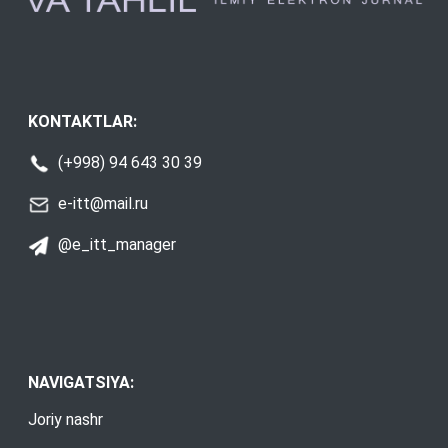
KONTAKTLAR:
(+998) 94 643 30 39
e-itt@mail.ru
@e_itt_manager
NAVIGATSIYA:
Joriy nashr