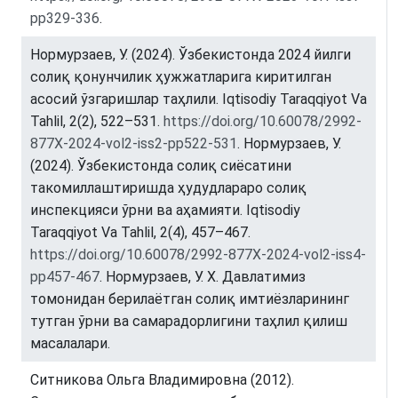
pp329-336
.
Нормурзаев, У. (2024). Ўзбекистонда 2024 йилги
солиқ қонунчилик ҳужжатларига киритилган
асосий ўзгаришлар таҳлили. Iqtisodiy Taraqqiyot Va
Tahlil, 2(2), 522–531.
https://doi.org/10.60078/2992-
877X-2024-vol2-iss2-pp522-531
. Нормурзаев, У.
(2024). Ўзбекистонда солиқ сиёсатини
такомиллаштиришда ҳудудлараро солиқ
инспекцияси ўрни ва аҳамияти. Iqtisodiy
Taraqqiyot Va Tahlil, 2(4), 457–467.
https://doi.org/10.60078/2992-877X-2024-vol2-iss4-
pp457-467
. Нормурзаев, У. Х. Давлатимиз
томонидан берилаётган солиқ имтиёзларининг
тутган ўрни ва самарадорлигини таҳлил қилиш
масалалари.
Ситникова Ольга Владимировна (2012).