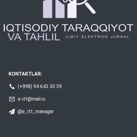
KONTAKTLAR:
(+998) 94 643 30 39
e-itt@mail.ru
@e_itt_manager