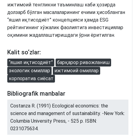
ижтимоий тенгликни таъминлаш каби ҳозирда
долзарб бўлган масалаларининг ечими ҳисобланган
“яшил иқтисодиёт” концепцияси ҳамда ESG
рейтингининг хўжалик фаолиятига инвестициялар
оқимини жадаллаштиришдаги ўрни ёритилган.
Kalit so‘zlar:
“яшил иқтисодиёт”
барқарор ривожланиш
экологик омиллар
ижтимоий омиллар
корпоратив сиёсат
Bibliografik manbalar
Costanza R. (1991) Ecological economics: the
science and management of sustainability. -New York:
Columbia University Press, - 525 p. ISBN:
0231075634.