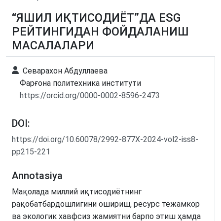
“ЯШИЛ ИҚТИСОДИЁТ”ДА ESG
РЕЙТИНГИДАН ФОЙДАЛАНИШ
МАСАЛАЛАРИ
Севарахон Абдуллаева
Фарғона политехника институти
https://orcid.org/0000-0002-8596-2473
DOI:
https://doi.org/10.60078/2992-877X-2024-vol2-iss8-
pp215-221
Annotasiya
Мақолада миллий иқтисодиётнинг
рақобатбардошлигини ошириш, ресурс тежамкор
ва экологик хавфсиз жамиятни барпо этиш ҳамда