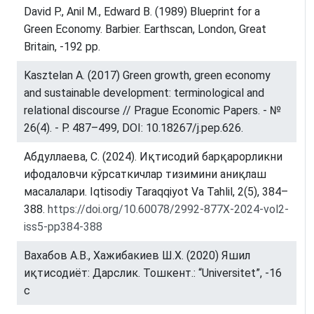
David P., Anil M., Edward B. (1989) Blueprint for a
Green Economy. Barbier. Earthscan, London, Great
Britain, -192 pp.
Kasztelan A. (2017) Green growth, green economy
and sustainable development: terminological and
relational discourse // Prague Economic Papers. - №
26(4). - P. 487–499, DOI: 10.18267/j.pep.626.
Абдуллаева, С. (2024). Иқтисодий барқарорликни
ифодаловчи кўрсаткичлар тизимини аниқлаш
масалалари. Iqtisodiy Taraqqiyot Va Tahlil, 2(5), 384–
388.
https://doi.org/10.60078/2992-877X-2024-vol2-
iss5-pp384-388
Вахабов А.В., Хажибакиев Ш.Х. (2020) Яшил
иқтисодиёт: Дарслик. Тошкент.: “Universitet”, -16
с