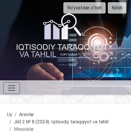
Ro‘yxatdan o‘tish
Kirish
Uy
Arxivlar
Jild 2 № 8 (2024): Iqtisodiy taraqqiyot va tahlil
Maqolalar