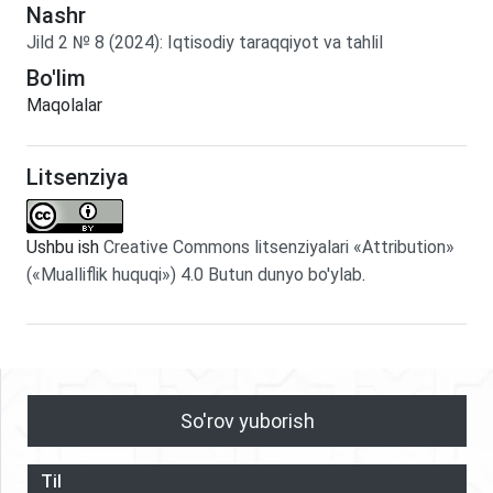
Nashr
Jild
2
№
8
(2024)
:
Iqtisodiy taraqqiyot va tahlil
Bo'lim
Maqolalar
Litsenziya
Ushbu ish
Creative Commons litsenziyalari «Attribution»
(«Mualliflik huquqi») 4.0 Butun dunyo bo'ylab
.
So'rov yuborish
Til