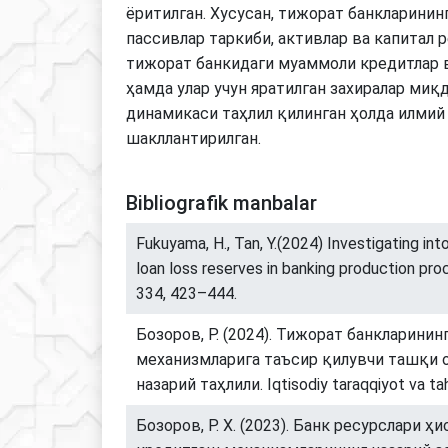
ёритилган. Хусусан, тижорат банкларинин
пассивлар таркиби, активлар ва капитал р
тижорат банкидаги муаммоли кредитлар в
ҳамда улар учун яратилган захиралар миқ
динамикаси таҳлил қилинган ҳолда илмий
шакллантирилган.
Bibliografik manbalar
Fukuyama, H., Tan, Y.(2024) Investigating into
loan loss reserves in banking production pr
334, 423–444.
Бозоров, Р. (2024). Тижорат банкларини
механизмларига таъсир қилувчи ташқи 
назарий таҳлили. Iqtisodiy taraqqiyot va tahl
Бозоров, Р. Х. (2023). Банк ресурслари ҳ