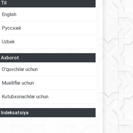
Til
English
Русский
Uzbek
Axborot
O'quvchilar uchun
Mualliflar uchun
Kutubxonachilar uchun
Indeksatsiya