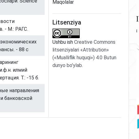
ослари. Science
Maqolalar
ивости
Litsenziya
- М.: РАГС.
е экономических
Ushbu ish
Creative Commons
ансы. - 88 с
litsenziyalari «Attribution»
(«Mualliflik huquqi») 4.0 Butun
ларининг
dunyo bo'ylab
.
.ф.н. илмий
тация. Т.: -15 б.
вные направления
и банковской