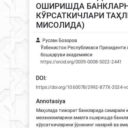
ОШИРИШДА БАНКЛАРН
КЎРСАТКИЧЛАРИ ТАҲЛИ
МИСОЛИДА)
Руслан Бозоров
Ўзбекистон Республикаси Президенти 
бошқаруви академияси
https://orcid.org/0009-0008-5022-2441
DOI:
https://doi.org/10.60078/2992-877X-2024-v
Annotasiya
Мақолада тижорат банкларида самарали 
механизмларини амалга оширишда банкл
кўрсаткичларини ўрнининг назарий ва ам