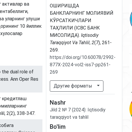
г активлар ва
ОШИРИШДА
ентабеллиги,
БАНКЛАРНИНГ МОЛИЯВИЙ
а уларнинг улуши
КЎРСАТКИЧЛАРИ
дорининг 10 йиллик
ТАҲЛИЛИ (ICBC БАНК
 хулосалар
МИСОЛИДА).
Iqtisodiy
Taraqqiyot Va Tahlil
,
2
(7), 261-
269.
https://doi.org/10.60078/2992-
877X-2024-vol2-iss7-pp261-
 the dual role of
269
ocess. Ann Oper Res
Другие форматы
нг кредитлаш
Nashr
омилларнинг
Jild
2
№
7
(2024)
:
Iqtisodiy
il, 2(2), 338-347.
taraqqiyot va tahlil
исобига
Bo'lim