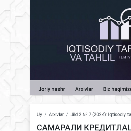
Joriy nashr
Arxivlar
Biz haqimi
Uy
Arxivlar
Jild 2 № 7 (2024): Iqtisodiy ta
САМАРАЛИ КРЕДИТЛА