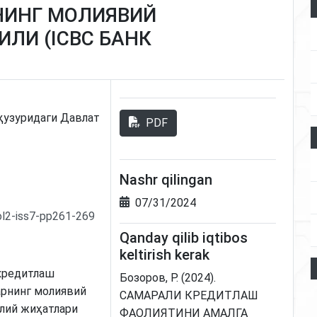
ИНГ МОЛИЯВИЙ
ЛИ (ICBC БАНК
ҳузуридаги Давлат
PDF
Nashr qilingan
07/31/2024
ol2-iss7-pp261-269
Qanday qilib iqtibos
keltirish kerak
кредитлаш
Бозоров, Р. (2024).
арнинг молиявий
САМАРАЛИ КРЕДИТЛАШ
алий жиҳатлари
ФАОЛИЯТИНИ АМАЛГА