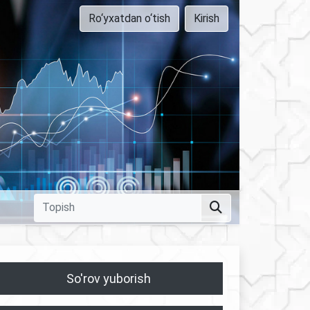
Ro‘yxatdan o‘tish
Kirish
So'rov yuborish