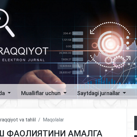
zda
Mualliflar uchun
Saytdagi jurnallar
raqqiyot va tahlil
Maqolalar
Ш ФАОЛИЯТИНИ АМАЛГА