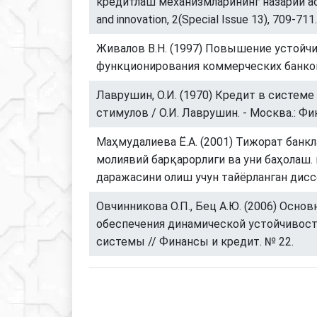
кредитлаш механизмларининг назарий ас
and innovation, 2(Special Issue 13), 709-711.
Живалов В.Н. (1997) Повышение устойч
функционирования коммерческих банков. 
Лаврушин, О.И. (1970) Кредит в систем
стимулов / О.И. Лаврушин. - Москва.: Фин
Маҳмудалиева Ё.А. (2001) Тижорат банк
молиявий барқарорлиги ва уни баҳолаш. и
даражасини олиш учун тайёрланган диссер
Овчинникова О.П., Бец А.Ю. (2006) Осно
обеспечения динамической устойчивост
системы // Финансы и кредит. № 22.