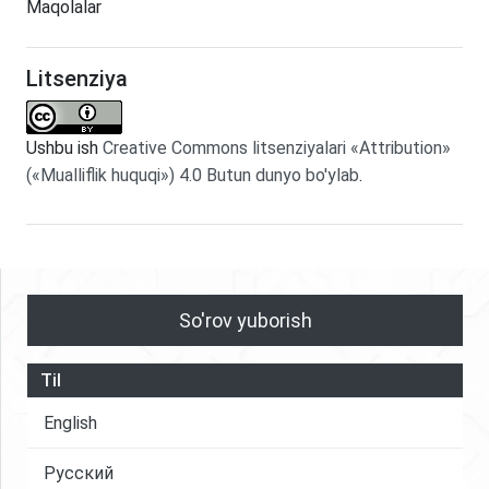
Maqolalar
Litsenziya
Ushbu ish
Creative Commons litsenziyalari «Attribution»
(«Mualliflik huquqi») 4.0 Butun dunyo bo'ylab
.
So'rov yuborish
Til
English
Русский