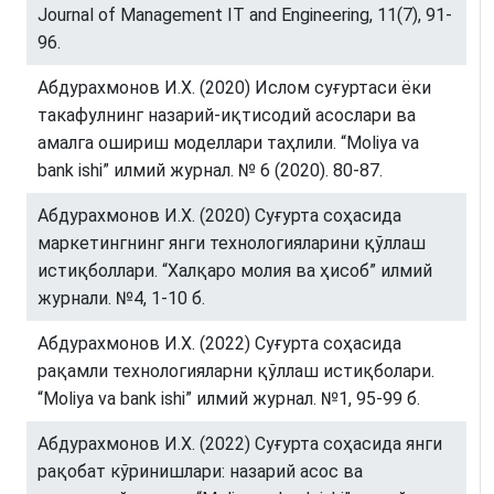
Journal of Management IT and Engineering, 11(7), 91-
96.
Абдурахмонов И.Х. (2020) Ислом суғуртаси ёки
такафулнинг назарий-иқтисодий асослари ва
амалга ошириш моделлари таҳлили. “Moliya va
bank ishi” илмий журнал. № 6 (2020). 80-87.
Абдурахмонов И.Х. (2020) Суғурта соҳасида
маркетингнинг янги технологияларини қўллаш
истиқболлари. “Халқаро молия ва ҳисоб” илмий
журнали. №4, 1-10 б.
Абдурахмонов И.Х. (2022) Суғурта соҳасида
рақамли технологияларни қўллаш истиқболари.
“Moliya va bank ishi” илмий журнал. №1, 95-99 б.
Абдурахмонов И.Х. (2022) Суғурта соҳасида янги
рақобат кўринишлари: назарий асос ва