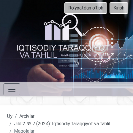
Ro‘yxatdan o‘tish
Kirish
Uy
Arxivlar
Jild 2 № 7 (2024): Iqtisodiy taraqqiyot va tahlil
Maqolalar