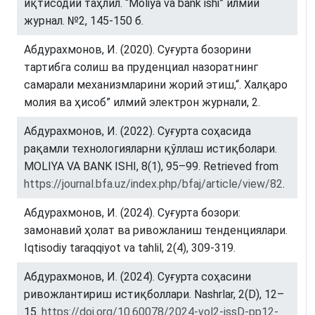
иқтисодий таҳлил. “Moliya va bank ishi” илмий
журнал. №2, 145-150 б.
Абдурахмонов, И. (2020). Суғурта бозорини
тартибга солиш ва пруденциал назоратнинг
самарали механизмларини жорий этиш,“. Халқаро
молия ва ҳисоб” илмий электрон журнали, 2.
Абдурахмонов, И. (2022). Суғурта соҳасида
рақамли технологияларни қўллаш истиқболари.
MOLIYA VA BANK ISHI, 8(1), 95–99. Retrieved from
https://journal.bfa.uz/index.php/bfaj/article/view/82
.
Абдурахмонов, И. (2024). Суғурта бозори:
замонавий ҳолат ва ривожланиш тенденциялари.
Iqtisodiy taraqqiyot va tahlil, 2(4), 309-319.
Абдурахмонов, И. (2024). Суғурта соҳасини
ривожлантириш истиқболлари. Nashrlar, 2(D), 12–
15.
https://doi.org/10.60078/2024-vol2-issD-pp12-