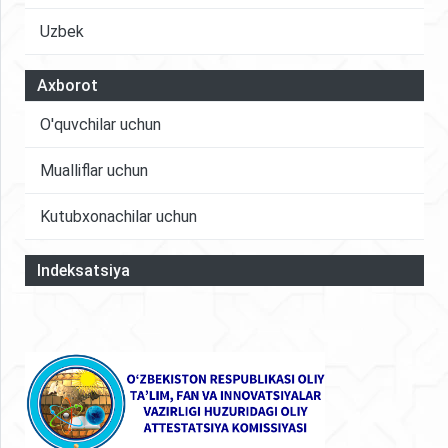
Uzbek
Axborot
O'quvchilar uchun
Mualliflar uchun
Kutubxonachilar uchun
Indeksatsiya