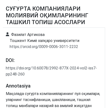
СУҒУРТА КОМПАНИЯЛАРИ
МОЛИЯВИЙ ОҚИМЛАРИНИНГ
ТАШКИЛ ТОПИШ АСОСЛАРИ
Фазилат Артикова
Тошкент Кимё халқаро университети
https://orcid.org/0009-0006-3011-2232
DOI:
https://doi.org/10.60078/2992-877X-2024-vol2-iss7-
pp248-260
Annotasiya
Мақолада суғурта компанияларининг пул оқимлари,
уларнинг таснифланиши, шаклланиши, ташкил
топиш манбалари назарий ва амалий жиҳатдан