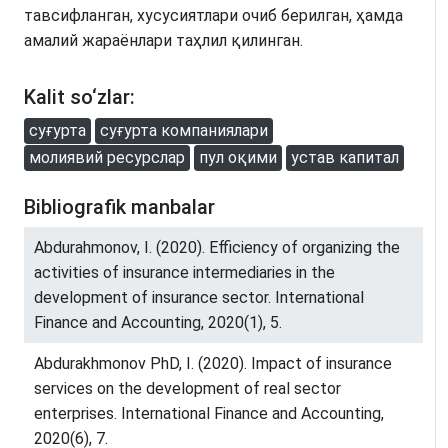
тавсифланган, хусусиятлари очиб берилган, ҳамда
амалий жараёнлари таҳлил қилинган.
Kalit so‘zlar:
суғурта
суғурта компаниялари
молиявий ресурслар
пул оқими
устав капитал
Bibliografik manbalar
Abdurahmonov, I. (2020). Efficiency of organizing the
activities of insurance intermediaries in the
development of insurance sector. International
Finance and Accounting, 2020(1), 5.
Abdurakhmonov PhD, I. (2020). Impact of insurance
services on the development of real sector
enterprises. International Finance and Accounting,
2020(6), 7.