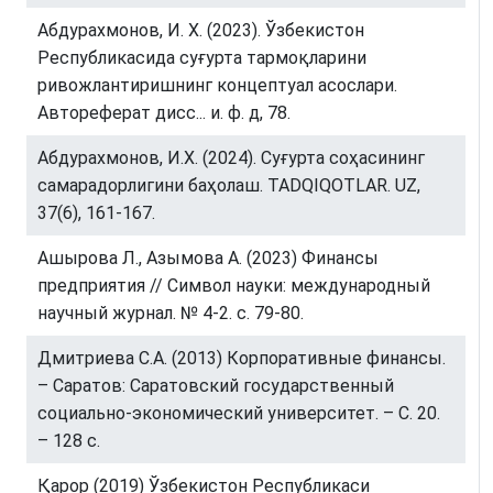
Абдурахмонов, И. Х. (2023). Ўзбекистон
Республикасида суғурта тармоқларини
ривожлантиришнинг концептуал асослари.
Автореферат дисс... и. ф. д, 78.
Абдурахмонов, И.Х. (2024). Суғурта соҳасининг
самарадорлигини баҳолаш. TADQIQOTLAR. UZ,
37(6), 161-167.
Ашырова Л., Азымова А. (2023) Финансы
предприятия // Символ науки: международный
научный журнал. № 4-2. с. 79-80.
Дмитриева C.А. (2013) Корпоративные финансы.
– Саратов: Саратовский государственный
социально-экономический университет. – С. 20.
– 128 с.
Қарор (2019) Ўзбекистон Республикаси