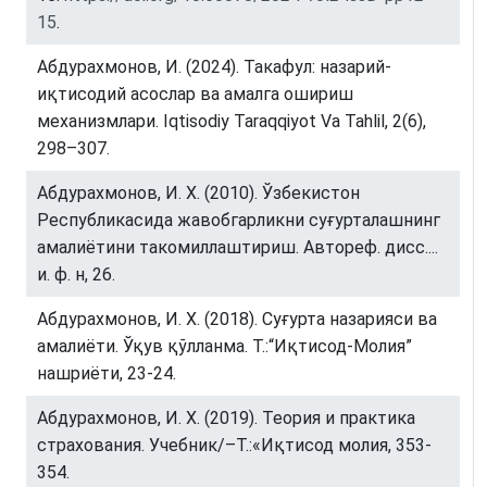
15
.
Абдурахмонов, И. (2024). Такафул: назарий-
иқтисодий асослар ва амалга ошириш
механизмлари. Iqtisodiy Taraqqiyot Va Tahlil, 2(6),
298–307.
Абдурахмонов, И. Х. (2010). Ўзбекистон
Республикасида жавобгарликни суғурталашнинг
амалиётини такомиллаштириш. Автореф. дисс....
и. ф. н, 26.
Абдурахмонов, И. Х. (2018). Суғурта назарияси ва
амалиёти. Ўқув қўлланма. Т.:“Иқтисод-Молия”
нашриёти, 23-24.
Абдурахмонов, И. Х. (2019). Теория и практика
страхования. Учебник/–Т.:«Иқтисод молия, 353-
354.