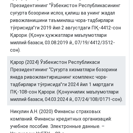
Президентининг “Ўзбекистон Республикасининг
суғурта бозорини ислоҳ қилиш ва унинг жадал
ривожланишини таъминлаш чора-тадбирлари
тўғрисида”ги 2019 йил 2 августдаги ПҚ-4412-сон
Қарори. (Қонун ҳужжатлари маълумотлари
миллий базаси, 03.08.2019 й., 07/19/4412/3512-
сон).
Қарор (2024) Ўзбекистон Республикаси
Президентининг “Суғурта хизматлари бозорини
янада ривожлантиришнинг комплекс чора-
тадбирлари тўғрисида”ги 2024 йил 1 мартдаги
ПҚ-108-сон Қарори. (Қонунчилик маълумотлари
миллий базаси, 04.03.2024 й., 07/24/108/0171-сон).
Никулин А.Н. (2020) Финансы страховых
компаний. Финансы кредитных организаций:
учебное пособие. Электронные данные. –