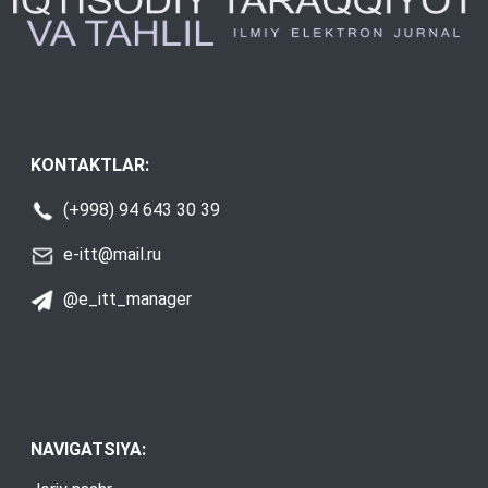
KONTAKTLAR:
(+998) 94 643 30 39
e-itt@mail.ru
@e_itt_manager
NAVIGATSIYA: