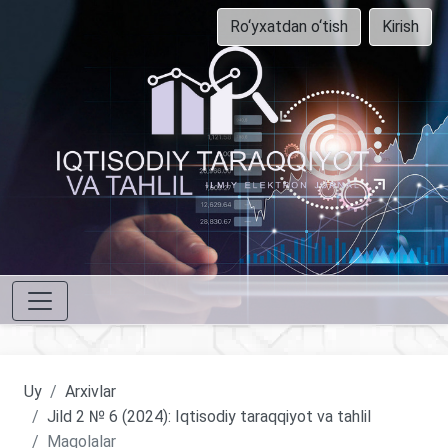
Ro‘yxatdan o‘tish
Kirish
Uy
Arxivlar
Jild 2 № 6 (2024): Iqtisodiy taraqqiyot va tahlil
Maqolalar