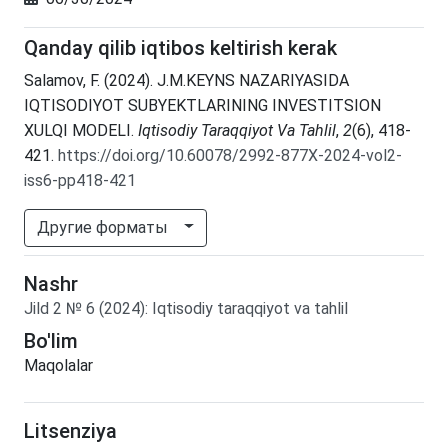
Qanday qilib iqtibos keltirish kerak
Salamov, F. (2024). J.M.KEYNS NAZARIYASIDA
IQTISODIYOT SUBYEKTLARINING INVESTITSION
XULQI MODELI.
Iqtisodiy Taraqqiyot Va Tahlil
,
2
(6), 418-
421.
https://doi.org/10.60078/2992-877X-2024-vol2-
iss6-pp418-421
Другие форматы
Nashr
Jild
2
№
6
(2024)
:
Iqtisodiy taraqqiyot va tahlil
Bo'lim
Maqolalar
Litsenziya