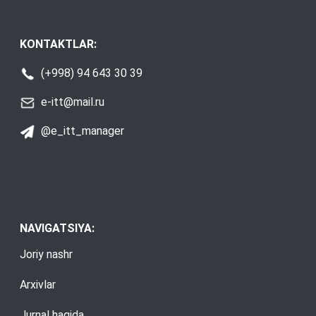
KONTAKTLAR:
(+998) 94 643 30 39
e-itt@mail.ru
@e_itt_manager
NAVIGATSIYA:
Joriy nashr
Arxivlar
Jurnal haqida