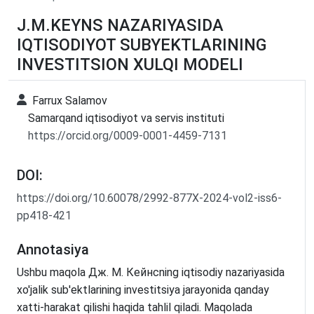
J.M.KEYNS NAZARIYASIDA
IQTISODIYOT SUBYEKTLARINING
INVESTITSION XULQI MODELI
Farrux Salamov
Samarqand iqtisodiyot va servis instituti
https://orcid.org/0009-0001-4459-7131
DOI:
https://doi.org/10.60078/2992-877X-2024-vol2-iss6-
pp418-421
Annotasiya
Ushbu maqola Дж. М. Кейнсning iqtisodiy nazariyasida
xo'jalik sub'ektlarining investitsiya jarayonida qanday
xatti-harakat qilishi haqida tahlil qiladi. Maqolada