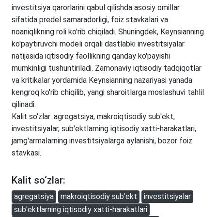
investitsiya qarorlarini qabul qilishda asosiy omillar
sifatida predel samaradorligi, foiz stavkalari va
noaniqlikning roli ko'rib chiqiladi. Shuningdek, Keynsianning
ko'paytiruvchi modeli orqali dastlabki investitsiyalar
natijasida iqtisodiy faollikning qanday ko'payishi
mumkinligi tushuntiriladi. Zamonaviy iqtisodiy tadqiqotlar
va kritikalar yordamida Keynsianning nazariyasi yanada
kengroq ko'rib chiqilib, yangi sharoitlarga moslashuvi tahlil
qilinadi.
Kalit so'zlar: agregatsiya, makroiqtisodiy sub'ekt,
investitsiyalar, sub'ektlarning iqtisodiy xatti-harakatlari,
jamg'armalarning investitsiyalarga aylanishi, bozor foiz
stavkasi.
Kalit so‘zlar:
agregatsiya
makroiqtisodiy sub'ekt
investitsiyalar
sub'ektlarning iqtisodiy xatti-harakatlari