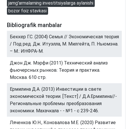
jamg'armalarning investitsiyalarga aylanishi
bozor foiz stavkasi
Bibliografik manbalar
Беккер Г.С. (2004) Семья // Экономическая теория
/ Под ред. Дж. Итуэлла, М. Милгейта, П. Ньюмэна.
– М.: ИНФРА-М.
Джон Дж. Мэрфи (2011) Технический анализ
фьючерсных рынков: Теория и практика.
Москва. 610 стр.
Ермилина Д.А. (2013) Инвестиции в свете
экономической теории. [Текст] / Д.А.Ермилина//-
Региональные проблемы преобразования
экономики. Махачкала - - №1 - с 239-246.
Ляченков Ю.Н., Коновалова М.Е. (2020) Развитие