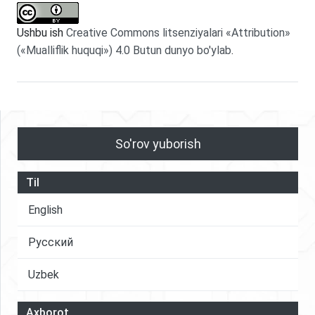
Ushbu ish
Creative Commons litsenziyalari «Attribution»
(«Mualliflik huquqi») 4.0 Butun dunyo bo'ylab
.
So'rov yuborish
Til
English
Русский
Uzbek
Axborot