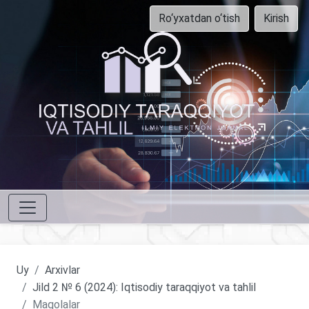
Ro‘yxatdan o‘tish
Kirish
Uy
Arxivlar
Jild 2 № 6 (2024): Iqtisodiy taraqqiyot va tahlil
Maqolalar