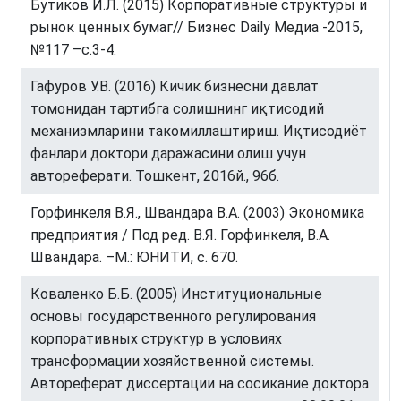
Бутиков И.Л. (2015) Корпоративные структуры и
рынок ценных бумаг// Бизнес Daily Медиа -2015,
№117 –с.3-4.
Гафуров У.В. (2016) Кичик бизнесни давлат
томонидан тартибга солишнинг иқтисодий
механизмларини такомиллаштириш. Иқтисодиёт
фанлари доктори даражасини олиш учун
автореферати. Тошкент, 2016й., 96б.
Горфинкеля В.Я., Швандара В.А. (2003) Экономика
предприятия / Под ред. В.Я. Горфинкеля, В.А.
Швандара. –М.: ЮНИТИ, с. 670.
Коваленко Б.Б. (2005) Институциональные
основы государственного регулирования
корпоративных структур в условиях
трансформации хозяйственной системы.
Автореферат диссертации на сосикание доктора