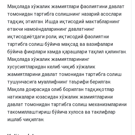
Мақолада хўжалик жамиятлари фаолиятини давлат
томонидан тартибга солишнинг назарий асослари
тадқиқ этилган. Ишда иқтисодий мактабларнинг
етакчи намоёндаларининг давлатнинг
иқтисодиётдаги роли, иқтисодий фаолиятни
тартибга солиш бўйича мақсад ва вазифалари
бўйича фикрлари хамда қарашлари таҳлил қилинган.
Мақолада хўжалик жамиятларининг
хусусиятларидан келиб чиқиб хўжалик
жамиятларини давлат томонидан тартибга солиш
тушунчасига муаллифнинг таърифи берилган.
Мақола доирасида олиб борилган тадқиқотлар
натижалари юзасидан хўжалик жамиятларини
давлат томонидан тартибга солиш механизмларини
такомиллаштириш бўйича хулоса ва таклифлар
ишлаб чиқилган.