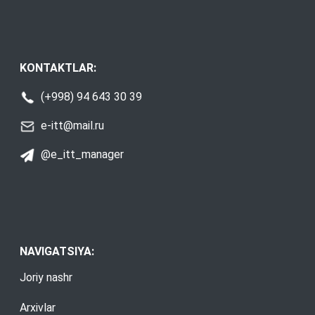
KONTAKTLAR:
(+998) 94 643 30 39
e-itt@mail.ru
@e_itt_manager
NAVIGATSIYA:
Joriy nashr
Arxivlar