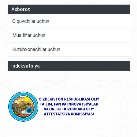
Axborot
O'quvchilar uchun
Mualliflar uchun
Kutubxonachilar uchun
Indeksatsiya