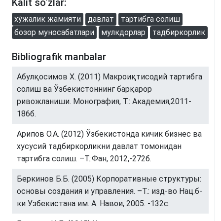
Kalit so‘zlar:
хўжалик жамияти
давлат
тартибга солиш
бозор муносабатлари
мулкдорлар
тадбиркорлик
Bibliografik manbalar
Абулқосимов Х. (2011) Макроиқтисодий тартибга
солиш ва Ўзбекистоннинг барқарор
ривожланиши. Монография, Т.: Академия,2011-
186б.
Арипов О.А. (2012) Ўзбекистонда кичик бизнес ва
хусусий тадбиркорликни давлат томонидан
тартибга солиш. –Т.:Фан, 2012,-272б.
Беркинов Б.Б. (2005) Корпоративные структуры:
основы создания и управления. –Т.: изд-во Нац.б-
ки Узбекистана им. А. Навои, 2005. -132с.