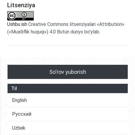
Litsenziya
Ushbu ish
Creative Commons litsenziyalari «Attribution»
(«Mualliflik huquqi») 4.0 Butun dunyo bo'ylab
.
So'rov yuborish
Til
English
Русский
Uzbek