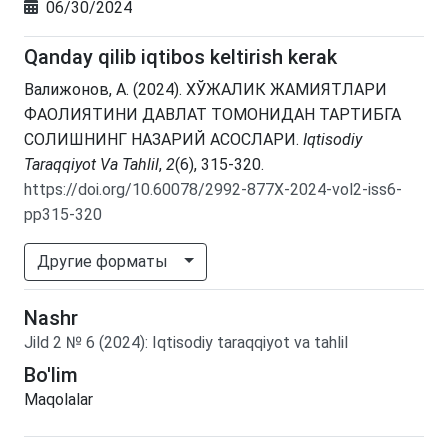
06/30/2024
Qanday qilib iqtibos keltirish kerak
Валижонов, А. (2024). ХЎЖАЛИК ЖАМИЯТЛАРИ
ФАОЛИЯТИНИ ДАВЛАТ ТОМОНИДАН ТАРТИБГА
СОЛИШНИНГ НАЗАРИЙ АСОСЛАРИ.
Iqtisodiy
Taraqqiyot Va Tahlil
,
2
(6), 315-320.
https://doi.org/10.60078/2992-877X-2024-vol2-iss6-
pp315-320
Другие форматы
Nashr
Jild
2
№
6
(2024)
:
Iqtisodiy taraqqiyot va tahlil
Bo'lim
Maqolalar