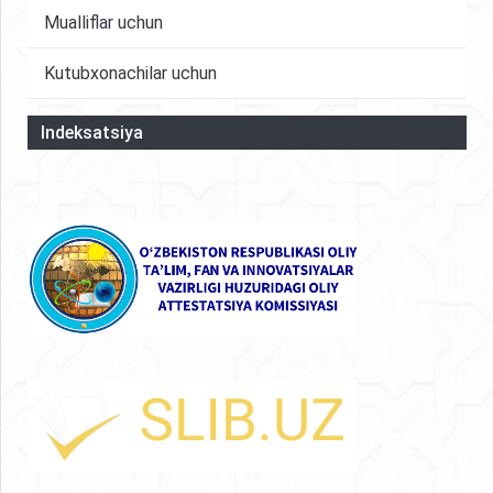
Mualliflar uchun
Kutubxonachilar uchun
Indeksatsiya