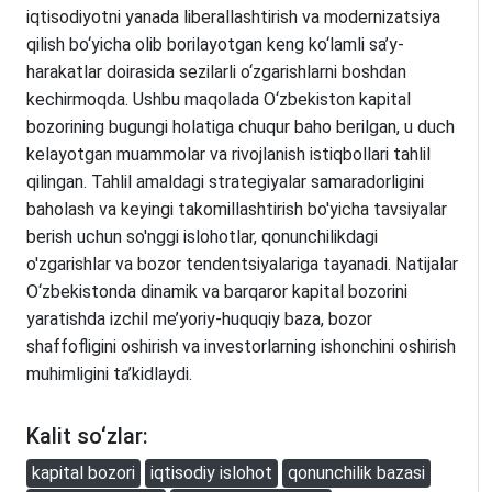
iqtisodiyotni yanada liberallashtirish va modernizatsiya
qilish bo‘yicha olib borilayotgan keng ko‘lamli sa’y-
harakatlar doirasida sezilarli o‘zgarishlarni boshdan
kechirmoqda. Ushbu maqolada O‘zbekiston kapital
bozorining bugungi holatiga chuqur baho berilgan, u duch
kelayotgan muammolar va rivojlanish istiqbollari tahlil
qilingan. Tahlil amaldagi strategiyalar samaradorligini
baholash va keyingi takomillashtirish bo'yicha tavsiyalar
berish uchun so'nggi islohotlar, qonunchilikdagi
o'zgarishlar va bozor tendentsiyalariga tayanadi. Natijalar
O‘zbekistonda dinamik va barqaror kapital bozorini
yaratishda izchil me’yoriy-huquqiy baza, bozor
shaffofligini oshirish va investorlarning ishonchini oshirish
muhimligini ta’kidlaydi.
Kalit so‘zlar:
kapital bozori
iqtisodiy islohot
qonunchilik bazasi