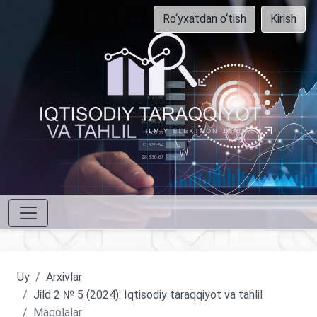
Ro‘yxatdan o‘tish
Kirish
Uy
Arxivlar
Jild 2 № 5 (2024): Iqtisodiy taraqqiyot va tahlil
Maqolalar