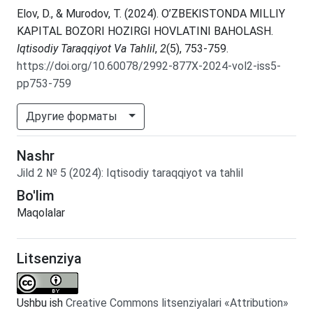
Elov, D., & Murodov, T. (2024). O’ZBEKISTONDA MILLIY
KAPITAL BOZORI HOZIRGI HOVLATINI BAHOLASH.
Iqtisodiy Taraqqiyot Va Tahlil
,
2
(5), 753-759.
https://doi.org/10.60078/2992-877X-2024-vol2-iss5-
pp753-759
Другие форматы
Nashr
Jild
2
№
5
(2024)
:
Iqtisodiy taraqqiyot va tahlil
Bo'lim
Maqolalar
Litsenziya
Ushbu ish
Creative Commons litsenziyalari «Attribution»