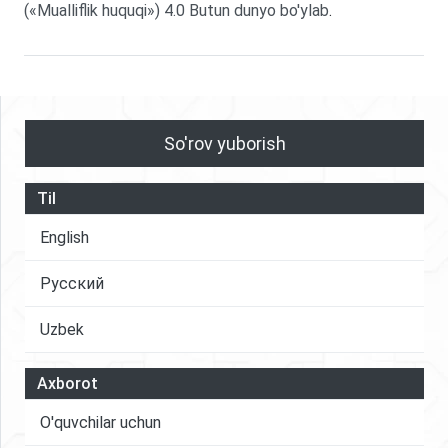
(«Mualliflik huquqi») 4.0 Butun dunyo bo'ylab
.
So'rov yuborish
Til
English
Русский
Uzbek
Axborot
O'quvchilar uchun