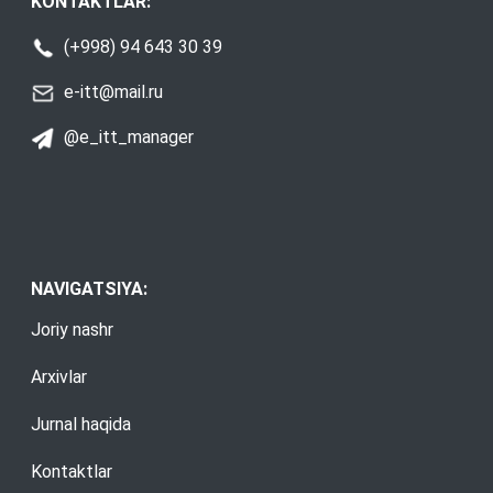
KONTAKTLAR:
(+998) 94 643 30 39
e-itt@mail.ru
@e_itt_manager
NAVIGATSIYA:
Joriy nashr
Arxivlar
Jurnal haqida
Kontaktlar