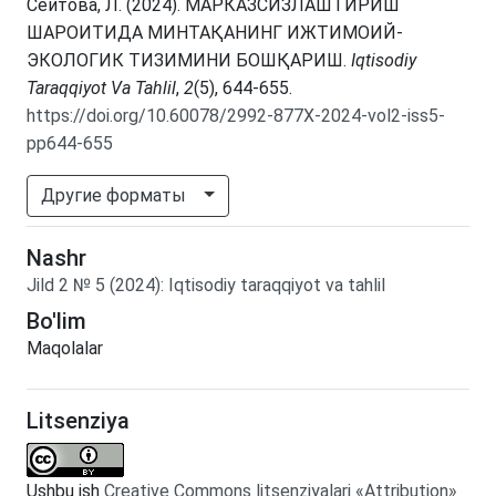
Сеитова, Л. (2024). МАРКАЗСИЗЛАШТИРИШ
ШАРОИТИДА МИНТАҚАНИНГ ИЖТИМОИЙ-
ЭКОЛОГИК ТИЗИМИНИ БОШҚАРИШ.
Iqtisodiy
Taraqqiyot Va Tahlil
,
2
(5), 644-655.
https://doi.org/10.60078/2992-877X-2024-vol2-iss5-
pp644-655
Другие форматы
Nashr
Jild
2
№
5
(2024)
:
Iqtisodiy taraqqiyot va tahlil
Bo'lim
Maqolalar
Litsenziya
Ushbu ish
Creative Commons litsenziyalari «Attribution»