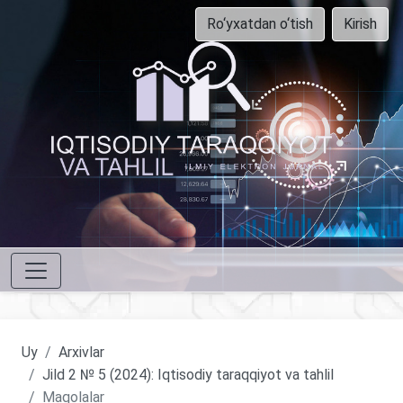
Ro‘yxatdan o‘tish
Kirish
Uy
Arxivlar
Jild 2 № 5 (2024): Iqtisodiy taraqqiyot va tahlil
Maqolalar