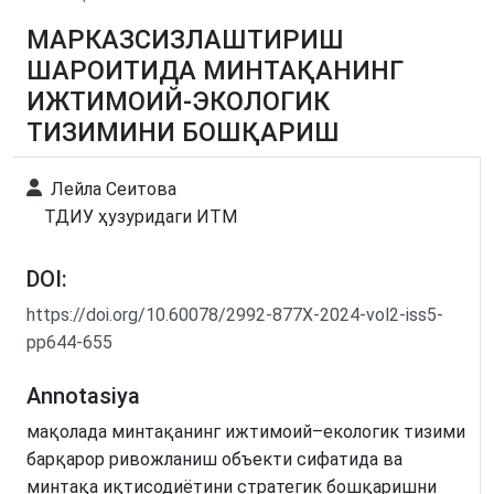
МАРКАЗСИЗЛАШТИРИШ
ШАРОИТИДА МИНТАҚАНИНГ
ИЖТИМОИЙ-ЭКОЛОГИК
ТИЗИМИНИ БОШҚАРИШ
Лейла Сеитова
ТДИУ ҳузуридаги ИТМ
DOI:
https://doi.org/10.60078/2992-877X-2024-vol2-iss5-
pp644-655
Annotasiya
мақолада минтақанинг ижтимоий–екологик тизими
барқарор ривожланиш объекти сифатида ва
минтақа иқтисодиётини стратегик бошқаришни