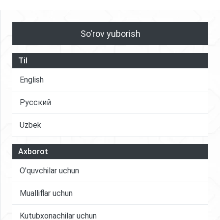
So'rov yuborish
Til
English
Русский
Uzbek
Axborot
O'quvchilar uchun
Mualliflar uchun
Kutubxonachilar uchun