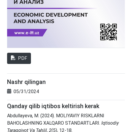
PDF
Nashr qilingan
05/31/2024
Qanday qilib iqtibos keltirish kerak
Abdullayeva, M. (2024). MOLIYAVIY RISKLARNI
BAHOLASHNING XALQARO STANDARTLARI.
Iqtisodiy
Taraqqiyot Va Tahlil
,
2
(5), 12-18.