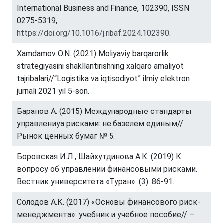
International Business and Finance, 102390, ISSN
0275-5319,
https://doi.org/10.1016/j.ribaf.2024.102390
.
Xamdamov O.N. (2021) Moliyaviy barqarorlik
strategiyasini shakllantirishning xalqaro amaliyot
tajribalari//“Logistika va iqtisodiyot” ilmiy elektron
jurnali 2021 yil 5-son.
Баранов А. (2015) Международные стандарты
управлениya рисками: не базелем единым//
Рынок ценных бумаг № 5.
Боровская И.Л., Шайхутдинова А.К. (2019) К
вопросу об управлении финансовыми рисками.
Вестник университета «Туран». (3): 86-91.
Солодов А.К. (2017) «Основы финансового риск-
менеджмента»: учебник и учебное пособие// –