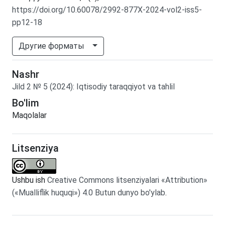
https://doi.org/10.60078/2992-877X-2024-vol2-iss5-
pp12-18
Другие форматы
Nashr
Jild
2
№
5
(2024)
:
Iqtisodiy taraqqiyot va tahlil
Bo'lim
Maqolalar
Litsenziya
Ushbu ish
Creative Commons litsenziyalari «Attribution»
(«Mualliflik huquqi») 4.0 Butun dunyo bo'ylab
.