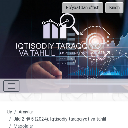
Ro‘yxatdan o‘tish
Kirish
Uy
Arxivlar
Jild 2 № 5 (2024): Iqtisodiy taraqqiyot va tahlil
Maqolalar