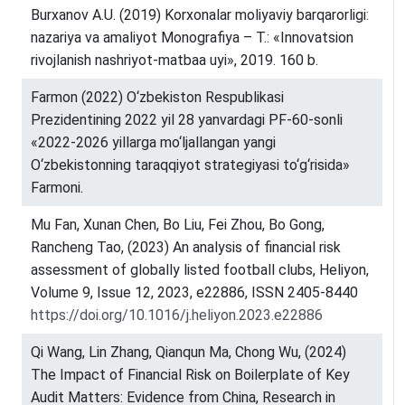
Burxanov A.U. (2019) Korxonalar moliyaviy barqarorligi:
nazariya va amaliyot Monografiya – T.: «Innovatsion
rivojlanish nashriyot-matbaa uyi», 2019. 160 b.
Farmon (2022) O‘zbekiston Respublikasi
Prezidentining 2022 yil 28 yanvardagi PF-60-sonli
«2022-2026 yillarga mo‘ljallangan yangi
O‘zbekistonning taraqqiyot strategiyasi to‘g‘risida»
Farmoni.
Mu Fan, Xunan Chen, Bo Liu, Fei Zhou, Bo Gong,
Rancheng Tao, (2023) An analysis of financial risk
assessment of globally listed football clubs, Heliyon,
Volume 9, Issue 12, 2023, e22886, ISSN 2405-8440
https://doi.org/10.1016/j.heliyon.2023.e22886
Qi Wang, Lin Zhang, Qianqun Ma, Chong Wu, (2024)
The Impact of Financial Risk on Boilerplate of Key
Audit Matters: Evidence from China, Research in