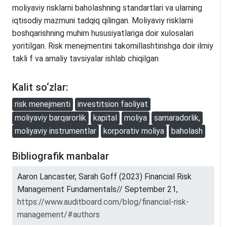
moliyaviy risklarni baholashning standartlari va ularning
iqtisodiy mazmuni tadqiq qilingan. Moliyaviy risklarni
boshqarishning muhim hususiyatlariga doir xulosalari
yoritilgan. Risk menejmentini takomillashtirishga doir ilmiy
takli f va amaliy tavsiyalar ishlab chiqilgan
Kalit so‘zlar:
risk menejmenti
investitsion faoliyat
moliyaviy barqarorlik
kapital
moliya
samaradorlik,
moliyaviy instrumentlar
korporativ moliya
baholash
Bibliografik manbalar
Aaron Lancaster, Sarah Goff (2023) Financial Risk
Management Fundamentals// September 21,
https://www.auditboard.com/blog/financial-risk-
management/#authors