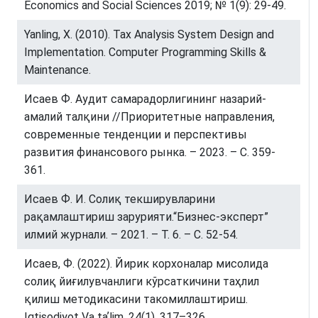
Economics and Social Sciences 2019; № 1(9): 29-49.
Yanling, X. (2010). Tax Analysis System Design and
Implementation. Computer Programming Skills &
Maintenance.
Исаев Ф. Аудит самарадорлигининг назарий-
амалий талқини //Приоритетные направления,
современные тенденции и перспективы
развития финансового рынка. – 2023. – С. 359-
361.
Исаев Ф. И. Солиқ текширувларини
рақамлаштириш зарурияти.“Бизнес-эксперт”
илмий журнали. – 2021. – Т. 6. – С. 52-54.
Исаев, Ф. (2022). Йирик корхоналар мисолида
сoлиқ йиғилувчaнлиги кўрcaткичини таҳлил
қилиш методикасини такомиллаштириш.
Iqtisodiyot Va taʼlim, 24(1), 317–326.