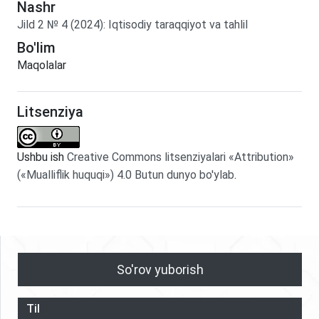
Nashr
Jild
2
№
4
(2024)
:
Iqtisodiy taraqqiyot va tahlil
Bo'lim
Maqolalar
Litsenziya
Ushbu ish
Creative Commons litsenziyalari «Attribution»
(«Mualliflik huquqi») 4.0 Butun dunyo bo'ylab
.
So'rov yuborish
Til