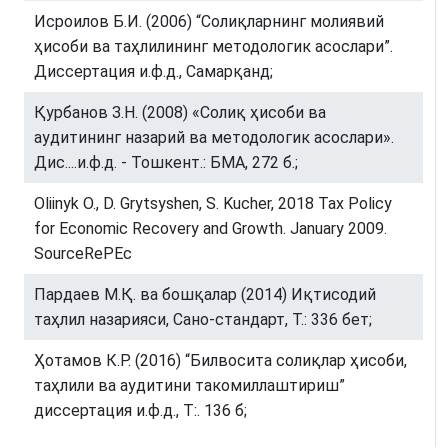
Исроилов Б.И. (2006) “Солиқларнинг молиявий
ҳисоби ва таҳлилининг методологик асослари”.
Диссертация и.ф.д., Самарқанд;
Қурбанов З.Н. (2008) «Солиқ ҳисоби ва
аудитининг назарий ва методологик асослари».
Дис....и.ф.д. - Тошкент.: БМА, 272 б.;
Оliinyk О., D. Grytsyshen, S. Kucher, 2018 Tax Policy
for Economic Recovery and Growth. January 2009.
SourceRePEc
Пардаев М.Қ. ва бошқалар (2014) Иқтисодий
таҳлил назарияси, Сано-стандарт, Т.: 336 бет;
Ҳотамов К.Р. (2016) “Билвосита солиқлар ҳисоби,
таҳлили ва аудитини такомиллаштириш”
диссертация и.ф.д., Т:. 136 б;