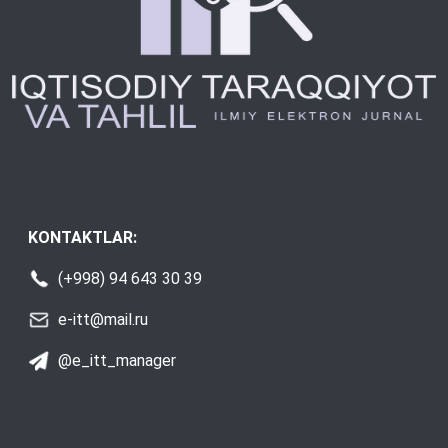
KONTAKTLAR:
(+998) 94 643 30 39
e-itt@mail.ru
@e_itt_manager