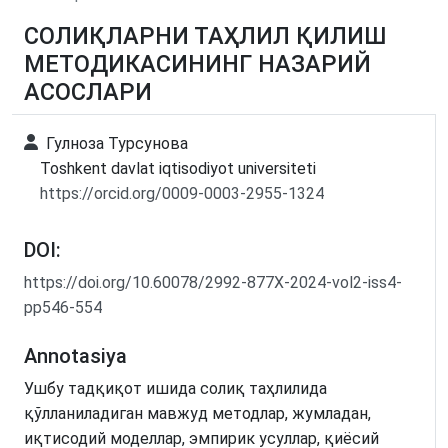
СОЛИҚЛАРНИ ТАҲЛИЛ ҚИЛИШ
МЕТОДИКАСИНИНГ НАЗАРИЙ
АСОСЛАРИ
Гулноза Турсунова
Toshkent davlat iqtisodiyot universiteti
https://orcid.org/0009-0003-2955-1324
DOI:
https://doi.org/10.60078/2992-877X-2024-vol2-iss4-
pp546-554
Annotasiya
Ушбу тадқиқот ишида солиқ таҳлилида
қўлланиладиган мавжуд методлар, жумладан,
иқтисодий моделлар, эмпирик усуллар, қиёсий