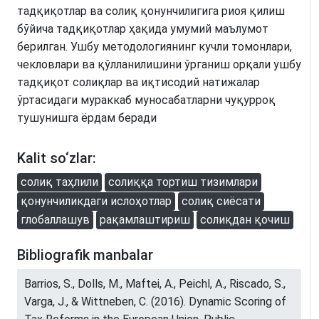
тадқиқотлар ва солиқ қонунчилигига риоя қилиш
бўйича тадқиқотлар ҳақида умумий маълумот
берилган. Ушбу методологиянинг кучли томонлари,
чекловлари ва қўлланилишини ўрганиш орқали ушбу
тадқиқот солиқлар ва иқтисодий натижалар
ўртасидаги мураккаб муносабатларни чуқурроқ
тушунишга ёрдам беради
Kalit so‘zlar:
солиқ таҳлили
солиққа тортиш тизимлари
қонунчиликдаги ислоҳотлар
солиқ сиёсати
глобаллашув
рақамлаштириш
солиқдан қочиш
Bibliografik manbalar
Barrios, S., Dolls, M., Maftei, A., Peichl, A., Riscado, S.,
Varga, J., & Wittneben, C. (2016). Dynamic Scoring of