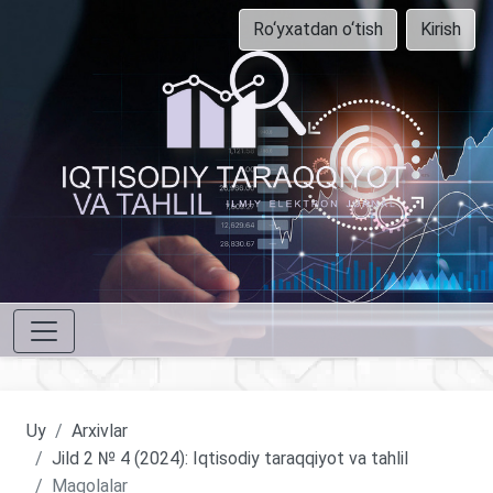
Ro‘yxatdan o‘tish
Kirish
Uy
Arxivlar
Jild 2 № 4 (2024): Iqtisodiy taraqqiyot va tahlil
Maqolalar