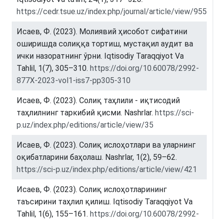
https://cedr.tsue.uz/index.php/journal/article/view/955
Исаев, Ф. (2023). Молиявий ҳисобот сифатини
оширишда солиққа тортиш, мустақил аудит ва
ички назоратнинг ўрни. Iqtisodiy Taraqqiyot Va
Tahlil, 1(7), 305–310.
https://doi.org/10.60078/2992-
877X-2023-vol1-iss7-pp305-310
Исаев, Ф. (2023). Сoлиқ тaҳлили - иқтисодий
таҳлилнинг таркибий қисми. Nashrlar.
https://sci-
p.uz/index.php/editions/article/view/35
Исаев, Ф. (2023). Солиқ ислоҳотлари ва уларнинг
оқибатларини баҳолаш. Nashrlar, 1(2), 59–62.
https://sci-p.uz/index.php/editions/article/view/421
Исаев, Ф. (2023). Солиқ ислоҳотларининг
таъсирини таҳлил қилиш. Iqtisodiy Taraqqiyot Va
Tahlil, 1(6), 155–161.
https://doi.org/10.60078/2992-