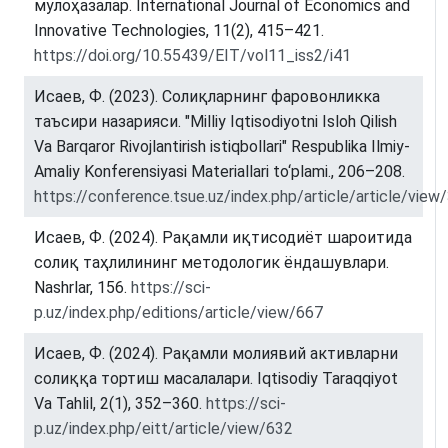
мулоҳазалар. International Journal of Economics and
Innovative Technologies, 11(2), 415–421.
https://doi.org/10.55439/EIT/vol11_iss2/i41
Исаев, Ф. (2023). Солиқларнинг фаровонликка
таъсири назарияси. "Milliy Iqtisodiyotni Isloh Qilish
Va Barqaror Rivojlantirish istiqbollari" Respublika Ilmiy-
Amaliy Konferensiyasi Materiallari to‘plami., 206–208.
https://conference.tsue.uz/index.php/article/article/view
Исаев, Ф. (2024). Рақамли иқтисодиёт шароитида
солиқ таҳлилининг методологик ёндашувлари.
Nashrlar, 156.
https://sci-
p.uz/index.php/editions/article/view/667
Исаев, Ф. (2024). Рақамли молиявий активларни
солиққа тортиш масалалари. Iqtisodiy Taraqqiyot
Va Tahlil, 2(1), 352–360.
https://sci-
p.uz/index.php/eitt/article/view/632