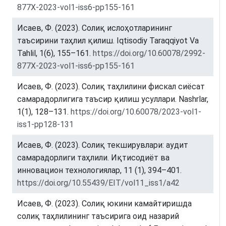
877X-2023-vol1-iss6-pp155-161
Исаев, Ф. (2023). Солиқ ислоҳотларининг
таъсирини таҳлил қилиш. Iqtisodiy Taraqqiyot Va
Tahlil, 1(6), 155–161.
https://doi.org/10.60078/2992-
877X-2023-vol1-iss6-pp155-161
Исаев, Ф. (2023). Солиқ таҳлилини фискал сиёсат
самарадорлигига таъсир қилиш усуллари. Nashrlar,
1(1), 128–131.
https://doi.org/10.60078/2023-vol1-
iss1-pp128-131
Исаев, Ф. (2023). Солиқ текширувлари: аудит
самарадорлиги таҳлили. Иқтисодиёт ва
инновацион технологиялар, 11 (1), 394–401.
https://doi.org/10.55439/EIT/vol11_iss1/a42
Исаев, Ф. (2023). Солиқ юкини камайтиришда
солиқ таҳлилининг таъсирига оид назарий