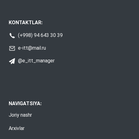
KONTAKTLAR:
(+998) 94 643 30 39
e-itt@mail.ru
@e_itt_manager
NAVIGATSIYA:
Joriy nashr
Arxivlar