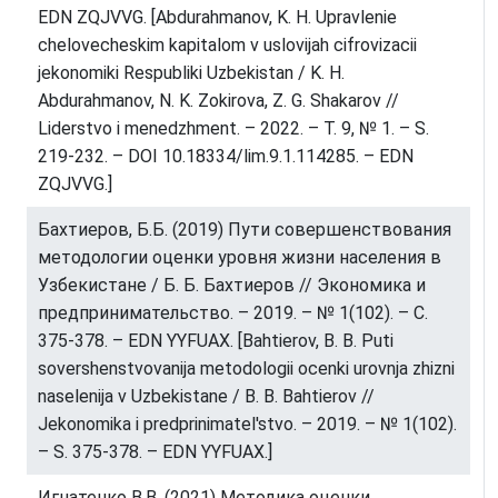
EDN ZQJVVG. [Abdurahmanov, K. H. Upravlenie
chelovecheskim kapitalom v uslovijah cifrovizacii
jekonomiki Respubliki Uzbekistan / K. H.
Abdurahmanov, N. K. Zokirova, Z. G. Shakarov //
Liderstvo i menedzhment. – 2022. – T. 9, № 1. – S.
219-232. – DOI 10.18334/lim.9.1.114285. – EDN
ZQJVVG.]
Бахтиеров, Б.Б. (2019) Пути совершенствования
методологии оценки уровня жизни населения в
Узбекистане / Б. Б. Бахтиеров // Экономика и
предпринимательство. – 2019. – № 1(102). – С.
375-378. – EDN YYFUAX. [Bahtierov, B. B. Puti
sovershenstvovanija metodologii ocenki urovnja zhizni
naselenija v Uzbekistane / B. B. Bahtierov //
Jekonomika i predprinimatel'stvo. – 2019. – № 1(102).
– S. 375-378. – EDN YYFUAX.]
Игнатенко В.В. (2021) Методика оценки