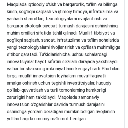
Maqolada iqtisodiy o'sish va barqarorlik, ta'lim va bilimga
kirish, sog'liqni saqlash va ijtimoiy himoya, infratuzilma va
yashash sharoitlari, texnologiyalarni rivojlantirish va
barqaror ekologik siyosat turmush darajasini oshirishning
muhim omillari sifatida tahlil qilinadi. Muallif tibbiyot va
sog'liqni saqlash, sanoat, infratuzilma va ta'lim sohalarida
yangi texnologiyalarni rivojlantirish va qo'llash muhimligiga
e'tibor qaratadi. Ta'kidlanishicha, ushbu sohalardagi
innovatsiyalar hayot sifatini sezilarli darajada yaxshilaydi
va har bir shaxsning imkoniyatlarini kengaytiradi. Shu bilan
birga, muallif innovatsion loyihalarni muvaffaqiyatli
amalga oshirish uchun tegishli investitsiyalar, huquqiy
qo'llab-quvvatlash va turli tomonlarning hamkorligi
zarurligini ham ta'kidlaydi. Maqolada zamonaviy
innovatsion o'zgarishlar davrida turmush darajasini
oshirishga yordam beradigan mumkin bo'lgan rivojlanish
yo'llari haqida umumiy ma'lumot berilgan