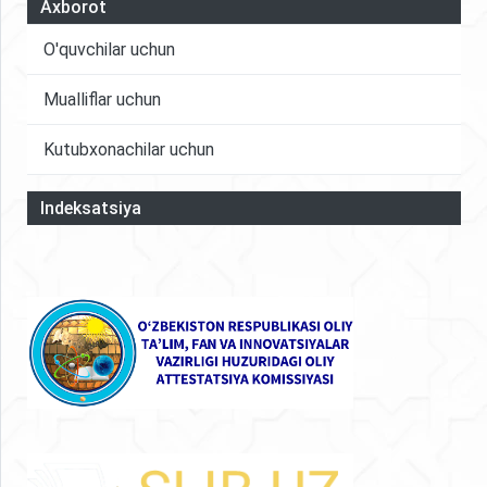
Axborot
O'quvchilar uchun
Mualliflar uchun
Kutubxonachilar uchun
Indeksatsiya