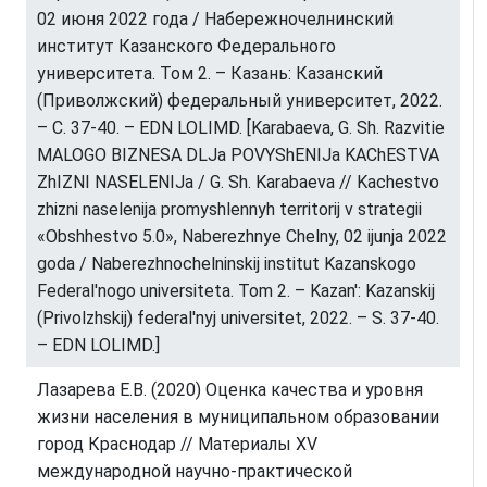
02 июня 2022 года / Набережночелнинский
институт Казанского Федерального
университета. Том 2. – Казань: Казанский
(Приволжский) федеральный университет, 2022.
– С. 37-40. – EDN LOLIMD. [Karabaeva, G. Sh. Razvitie
MALOGO BIZNESA DLJa POVYShENIJa KAChESTVA
ZhIZNI NASELENIJa / G. Sh. Karabaeva // Kachestvo
zhizni naselenija promyshlennyh territorij v strategii
«Obshhestvo 5.0», Naberezhnye Chelny, 02 ijunja 2022
goda / Naberezhnochelninskij institut Kazanskogo
Federal'nogo universiteta. Tom 2. – Kazan': Kazanskij
(Privolzhskij) federal'nyj universitet, 2022. – S. 37-40.
– EDN LOLIMD.]
Лазарева Е.В. (2020) Оценка качества и уровня
жизни населения в муниципальном образовании
город Краснодар // Материалы XV
международной научно-практической