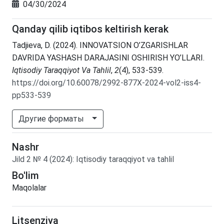
04/30/2024
Qanday qilib iqtibos keltirish kerak
Tadjieva, D. (2024). INNOVATSION O’ZGARISHLAR
DAVRIDA YASHASH DARAJASINI OSHIRISH YO’LLARI.
Iqtisodiy Taraqqiyot Va Tahlil
,
2
(4), 533-539.
https://doi.org/10.60078/2992-877X-2024-vol2-iss4-
pp533-539
Другие форматы
Nashr
Jild
2
№
4
(2024)
:
Iqtisodiy taraqqiyot va tahlil
Bo'lim
Maqolalar
Litsenziya