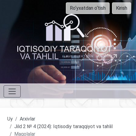
Ro‘yxatdan o‘tish
Kirish
Uy
Arxivlar
Jild 2 № 4 (2024): Iqtisodiy taraqqiyot va tahlil
Maqolalar