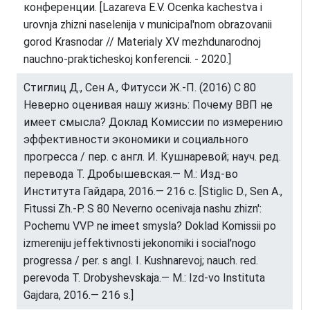
конференции. [Lazareva E.V. Ocenka kachestva i
urovnja zhizni naselenija v municipal'nom obrazovanii
gorod Krasnodar // Materialy XV mezhdunarodnoj
nauchno-prakticheskoj konferencii. - 2020.]
Стиглиц Д., Сен А., Фитусси Ж.-П. (2016) С 80
Неверно оценивая нашу жизнь: Почему ВВП не
имеет смысла? Доклад Комиссии по измерению
эффективности экономики и социального
прогресса / пер. с англ. И. Кушнаревой; науч. ред.
перевода Т. Дробышевская.— М.: Изд-во
Института Гайдара, 2016.— 216 с. [Stiglic D., Sen A.,
Fitussi Zh.-P. S 80 Neverno ocenivaja nashu zhizn':
Pochemu VVP ne imeet smysla? Doklad Komissii po
izmereniju jeffektivnosti jekonomiki i social'nogo
progressa / per. s angl. I. Kushnarevoj; nauch. red.
perevoda T. Drobyshevskaja.— M.: Izd-vo Instituta
Gajdara, 2016.— 216 s.]