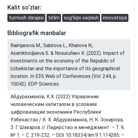
Kalit so‘zlar:
turmush darajasi
ta'lim
sog'liqni saqlash
innovatsiya
Bibliografik manbalar
Raimjanova M., Sabirova L., Khanova N.,
Asamkhodjaeva S. & Nosurullaev K. (2022). Impact of
investments on the economy of the Republic of
Uzbekistan and the importance of its geographical
location. In E3S Web of Conferences (Vol. 244, p.
10042). EDP Sciences
Абдурахманов, К.Х. (2022) Управление
человеческим капиталом в условиях
цифровизации экономики Республики
Узбекистан / К. Х. Абдурахманов, Н. К. Зокирова,
З. Г. Шакаров // Лидерство и менеджмент. – Т. 9,
№ 1. – С. 219-232. – DOI 10.18334/lim.9.1.114285. –