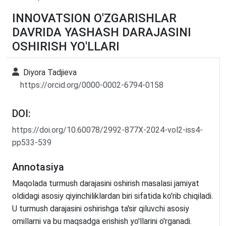
INNOVATSION O'ZGARISHLAR
DAVRIDA YASHASH DARAJASINI
OSHIRISH YO'LLARI
Diyora Tadjieva
https://orcid.org/0000-0002-6794-0158
DOI:
https://doi.org/10.60078/2992-877X-2024-vol2-iss4-
pp533-539
Annotasiya
Maqolada turmush darajasini oshirish masalasi jamiyat
oldidagi asosiy qiyinchiliklardan biri sifatida ko'rib chiqiladi.
U turmush darajasini oshirishga ta'sir qiluvchi asosiy
omillarni va bu maqsadga erishish yo'llarini o'rganadi.