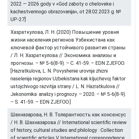
2022 — 2026 gody v «God zaboty o cheloveke i
kachestvennogo obrazovanija», ot 28.02.2023 g. №
UP-27]
Хазраткулова, Л. Н. (2020) Повышение уровня
жизни населения регионов Узбекистана как
ключевой фактор устойчивого развития страны
/ Л. Н. Хазраткулова // Экономика: анализы и
прогнозы. – № 5-6(8-9). – С. 41-59. – EDN ZJEFOO.
[Hazratkulova, L. N. Povyshenie urovnja zhizni
naselenija regionov Uzbekistana kak kljuchevoj faktor
ustojchivogo razvitija strany / L. N. Hazratkulova //
Jekonomika: analizy i prognozy. – 2020. – № 5-6(8-9).
– S. 41-59. – EDN ZJEFOO.]
Шахназарова, Н. В. Толерантность как консенсус
/ Н. В. Шахназарова // International scientific review
of history, cultural studies and philology : Collection
of scientific articles V International correspondence