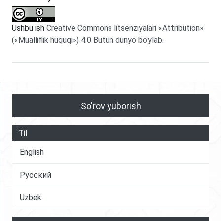
Ushbu ish
Creative Commons litsenziyalari «Attribution»
(«Mualliflik huquqi») 4.0 Butun dunyo bo'ylab
.
So'rov yuborish
Til
English
Русский
Uzbek