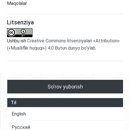
Maqolalar
Litsenziya
Ushbu ish
Creative Commons litsenziyalari «Attribution»
(«Mualliflik huquqi») 4.0 Butun dunyo bo'ylab
.
So'rov yuborish
Til
English
Русский