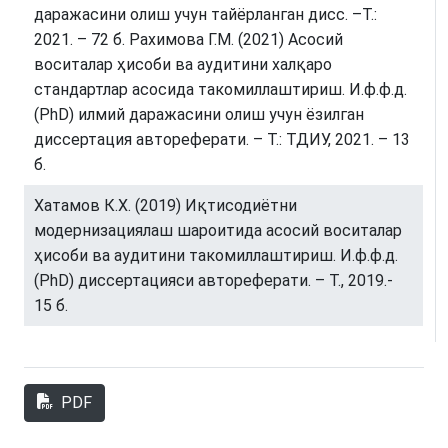
даражасини олиш учун тайёрланган дисс. –Т.:
2021. – 72 б. Рахимова Г.М. (2021) Асосий
воситалар ҳисоби ва аудитини халқаро
стандартлар асосида такомиллаштириш. И.ф.ф.д.
(PhD) илмий даражасини олиш учун ёзилган
диссертация автореферати. – Т.: ТДИУ, 2021. – 13
б.
Хатамов К.Х. (2019) Иқтисодиётни
модернизациялаш шароитида асосий воситалар
ҳисоби ва аудитини такомиллаштириш. И.ф.ф.д.
(PhD) диссертацияси автореферати. – Т., 2019.-
15 б.
PDF