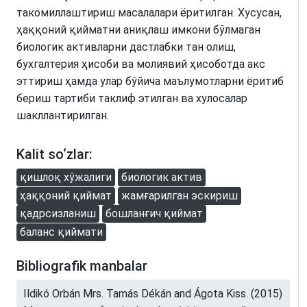
такомиллаштириш масалалари ёритилган. Хусусан,
ҳаққоний қийматни аниқлаш имкони бўлмаган
биологик активларни дастлабки тан олиш,
бухгалтерия ҳисоби ва молиявий ҳисоботда акс
эттириш ҳамда улар бўйича маълумотларни ёритиб
бериш тартиби таклиф этилган ва хулосалар
шакллантирилган.
Kalit so‘zlar:
қишлоқ хўжалиги
биологик актив
ҳаққоний қиймат
жамғарилган эскириш
қадрсизланиш
бошланғич қиймат
баланс қиймати
Bibliografik manbalar
Ildikó Orbán Mrs. Tamás Dékán and Ágota Kiss. (2015)