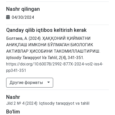
Nashr qilingan
04/30/2024
Qanday qilib iqtibos keltirish kerak
Болтаев, А. (2024). ҲАҚҚОНИЙ ҚИЙМАТНИ
АНИҚЛАШ ИМКОНИ БЎЛМАГАН БИОЛОГИК
АКТИВЛАР ҲИСОБИНИ ТАКОМИЛЛАШТИРИШ.
Iqtisodiy Taraqqiyot Va Tahlil
,
2
(4), 341-351.
https://doi.org/10.60078/2992-877X-2024-vol2-iss4-
pp341-351
Другие форматы
Nashr
Jild
2
№
4
(2024)
:
Iqtisodiy taraqqiyot va tahlil
Bo'lim