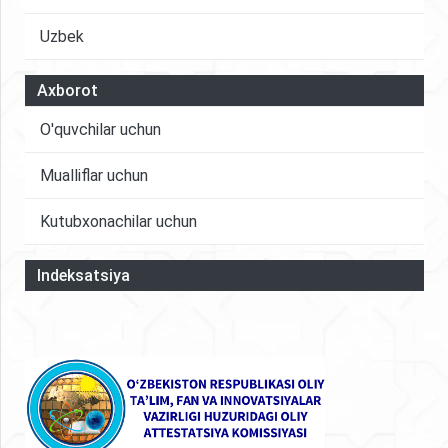
Uzbek
Axborot
O'quvchilar uchun
Mualliflar uchun
Kutubxonachilar uchun
Indeksatsiya