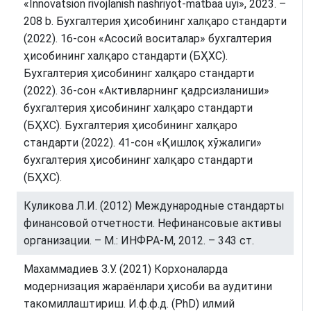
«Innovatsion rivojlanish nashriyot-matbaa uyi», 2023. –
208 b. Бухгалтерия ҳисобининг халқаро стандарти
(2022). 16-сон «Асосий воситалар» бухгалтерия
ҳисобининг халқаро стандарти (БҲХС).
Бухгалтерия ҳисобининг халқаро стандарти
(2022). 36-сон «Активларнинг қадрсизланиши»
бухгалтерия ҳисобининг халқаро стандарти
(БҲХС). Бухгалтерия ҳисобининг халқаро
стандарти (2022). 41-сон «Қишлоқ хўжалиги»
бухгалтерия ҳисобининг халқаро стандарти
(БҲХС).
Куликова Л.И. (2012) Международные стандарты
финансовой отчетности. Нефинансовые активы
организации. – М.: ИНФРА-М, 2012. – 343 ст.
Махаммадиев З.У. (2021) Корхоналарда
модернизация жараёнлари ҳисоби ва аудитини
такомиллаштириш. И.ф.ф.д. (PhD) илмий