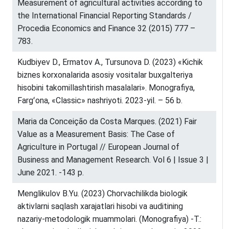
Measurement of agricultural activities according to
the International Financial Reporting Standards /
Procedia Economics and Finance 32 (2015) 777 –
783.
Kudbiyev D., Ermatov A., Tursunova D. (2023) «Kichik
biznes korxonalarida asosiy vositalar buxgalteriya
hisobini takomillashtirish masalalari». Monografiya,
Fargʻona, «Classic» nashriyoti. 2023-yil. – 56 b.
Maria da Conceição da Costa Marques. (2021) Fair
Value as a Measurement Basis: The Case of
Agriculture in Portugal // European Journal of
Business and Management Research. Vol 6 | Issue 3 |
June 2021. -143 p.
Menglikulov B.Yu. (2023) Chorvachilikda biologik
aktivlarni saqlash xarajatlari hisobi va auditining
nazariy-metodologik muammolari. (Monografiya) -T.: