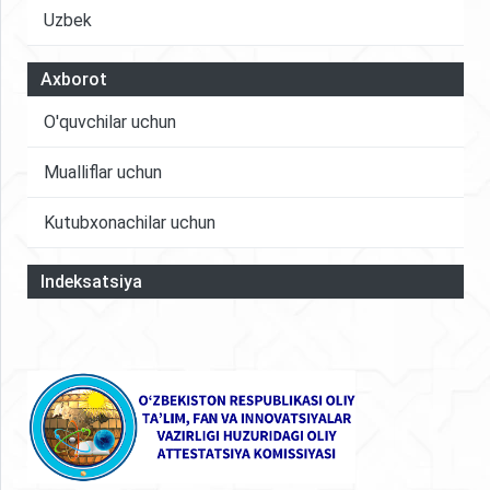
Uzbek
Axborot
O'quvchilar uchun
Mualliflar uchun
Kutubxonachilar uchun
Indeksatsiya