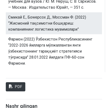
учебник для вузов / Ю. М. Неруш, С. В. Саркисов.
— Москва : Издательство Юрайт, — 351 с.
Смикай Е., Боwерсох Д., Моссман Ф. (2022)
“Жисмоний тақсимотни бошқариш:
компаниянинг логистика муаммолари”
Фармон (2022) Ўзбекистон Республикасининг
“2022-2026 йилларга мўлжалланган янги
ўзбекистоннинг тараққиёт стратегияси
тўғрисида” 28.01.2022 йилдаги ПФ-60-сон
Фармони.
PDF
Nashr qilingan