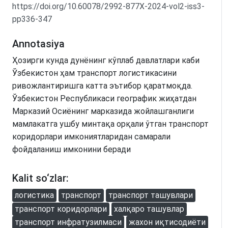
https://doi.org/10.60078/2992-877X-2024-vol2-iss3-
pp336-347
Annotasiya
Ҳозирги кунда дунёнинг кўплаб давлатлари каби
Ўзбекистон ҳам транспорт логистикасини
ривожлантиришга катта эътибор қаратмоқда.
Ўзбекистон Республикаси географик жиҳатдан
Марказий Осиёнинг марказида жойлашганлиги
мамлакатга ушбу минтақа орқали ўтган транспорт
коридорлари имкониятларидан самарали
фойдаланиш имконини беради
Kalit so‘zlar:
логистика
транспорт
транспорт ташувлари
транспорт коридорлари
халқаро ташувлар
транспорт инфратузилмаси
жахон иқтисодиёти