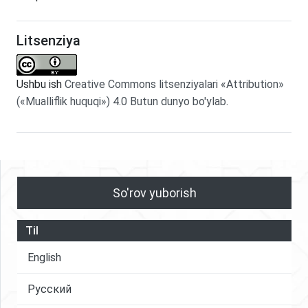
Litsenziya
Ushbu ish
Creative Commons litsenziyalari «Attribution»
(«Mualliflik huquqi») 4.0 Butun dunyo bo'ylab
.
So'rov yuborish
Til
English
Русский