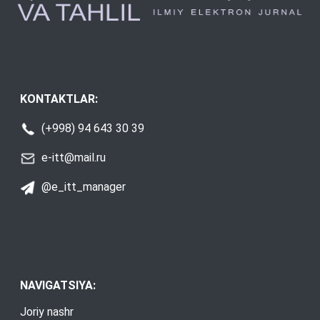
KONTAKTLAR:
(+998) 94 643 30 39
e-itt@mail.ru
@e_itt_manager
NAVIGATSIYA:
Joriy nashr