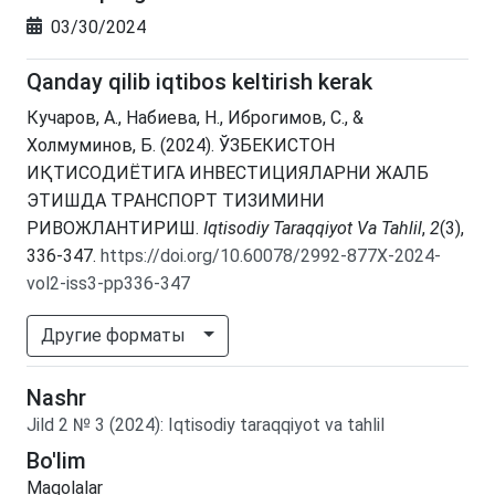
03/30/2024
Qanday qilib iqtibos keltirish kerak
Кучаров, А., Набиева, Н., Иброгимов, С., &
Холмуминов, Б. (2024). ЎЗБЕКИСТОН
ИҚТИСОДИЁТИГА ИНВЕСТИЦИЯЛАРНИ ЖАЛБ
ЭТИШДА ТРАНСПОРТ ТИЗИМИНИ
РИВОЖЛАНТИРИШ.
Iqtisodiy Taraqqiyot Va Tahlil
,
2
(3),
336-347.
https://doi.org/10.60078/2992-877X-2024-
vol2-iss3-pp336-347
Другие форматы
Nashr
Jild
2
№
3
(2024)
:
Iqtisodiy taraqqiyot va tahlil
Bo'lim
Maqolalar