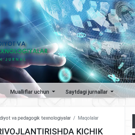
Mualliflar uchun
Saytdagi jurnallar
sodiyot va pedagogik texnologiyalar
Maqolalar
RIVOJLANTIRISHDA KICHIK