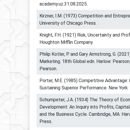
academy.uz.31.08.2025.
Kirzner, I.M. (1973) Competition and Entrepr
University of Chicago Press.
Knight, F.H. (1921) Risk, Uncertainty and Pro
Houghton Mifflin Company.
Philip Kotler, P. and Gary Armstrong, G. (2021
Marketing. 18th Global edn. Harlow: Pearson. 
Pearson.
Porter, M.E. (1985) Competitive Advantage: 
Sustaining Superior Performance. New York:
Schumpeter, J.A. (1934) The Theory of Eco
Development: An Inquiry into Profits, Capital,
and the Business Cycle. Cambridge, MA: Harv
Press.