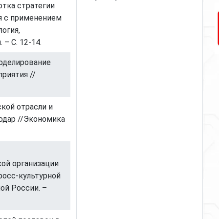
ботка стратегии
я с применением
огия,
– С. 12-14.
моделирование
риятия //
ской отрасли и
одар //Экономика
ой организации
росс-культурной
ой России. –