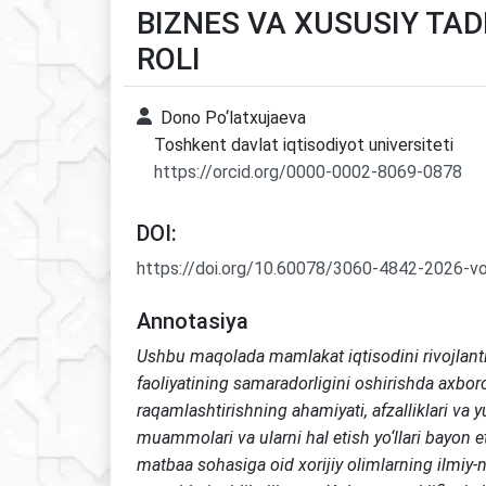
BIZNES VA XUSUSIY TA
ROLI
Dono Po‘latxujaeva
Toshkent davlat iqtisodiyot universiteti
https://orcid.org/0000-0002-8069-0878
DOI:
https://doi.org/10.60078/3060-4842-2026-v
Annotasiya
Ushbu maqolada mamlakat iqtisodini rivojlanti
faoliyatining samaradorligini oshirishda axboro
raqamlashtirishning ahamiyati, afzalliklari va y
muammolari va ularni hal etish yo‘llari bayon et
matbaa sohasiga oid xorijiy olimlarning ilmiy-