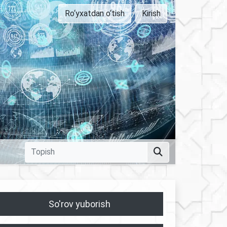
Ro‘yxatdan o‘tish
Kirish
So'rov yuborish