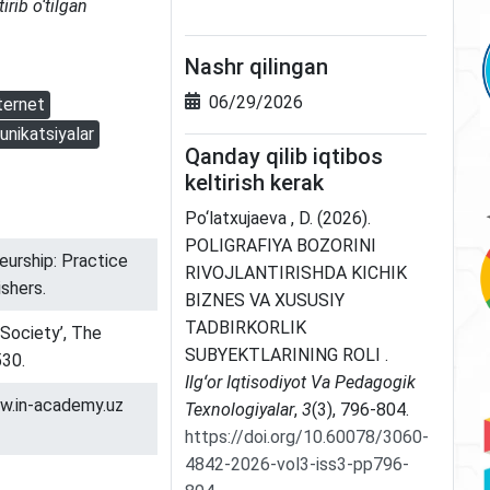
irib o‘tilgan
Nashr qilingan
06/29/2026
ternet
nikatsiyalar
Qanday qilib iqtibos
keltirish kerak
Po‘latxujaeva , D. (2026).
POLIGRAFIYA BOZORINI
eurship: Practice
RIVOJLANTIRISHDA KICHIK
shers.
BIZNES VA XUSUSIY
TADBIRKORLIK
 Society’, The
SUBYEKTLARINING ROLI .
530.
Ilgʻor Iqtisodiyot Va Pedagogik
ww.in-academy.uz
Texnologiyalar
,
3
(3), 796-804.
https://doi.org/10.60078/3060-
4842-2026-vol3-iss3-pp796-