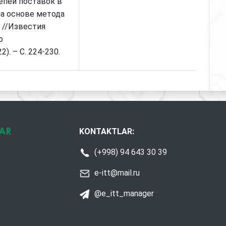
епей поставок в
на основе метода
 //Известия
о
). – С. 224-230.
KONTAKTLAR:
(+998) 94 643 30 39
e-itt@mail.ru
@e_itt_manager