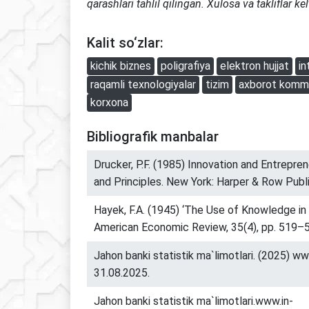
qarashlari tahlil qilingan. Xulosa va takliflar kelt
Kalit so‘zlar:
kichik biznes
poligrafiya
elektron hujjat
in
raqamli texnologiyalar
tizim
axborot kommu
korxona
Bibliografik manbalar
Drucker, P.F. (1985) Innovation and Entrepren
and Principles. New York: Harper & Row Publi
Hayek, F.A. (1945) ‘The Use of Knowledge in
American Economic Review, 35(4), pp. 519–
Jahon banki statistik ma`limotlari. (2025) w
31.08.2025.
Jahon banki statistik ma`limotlari.www.in-