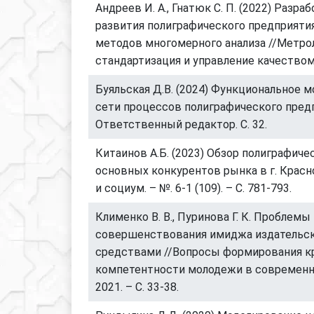
Андреев И. А., Гнатюк С. П. (2022) Разра
развития полиграфического предприяти
методов многомерного анализа //Метрол
стандартизация и управление качеством. 
Буяльская Д.В. (2024) Функциональное 
сети процессов полиграфического предп
Ответственный редактор. С. 32.
Китаинов А.Б. (2023) Обзор полиграфиче
основных конкурентов рынка в г. Красн
и социум. – №. 6-1 (109). – С. 781-793.
Клименко В. В., Пуринова Г. К. Проблемы
совершенствования имиджа издательск
средствами //Вопросы формирования к
компетентности молодежи в современн
2021. – С. 33-38.