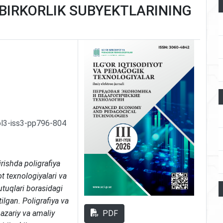
DBIRKORLIK SUBYEKTLARINING
ol3-iss3-pp796-804
rishda poligrafiya
t texnologiyalari va
utuqlari borasidagi
ilgan. Poligrafiya va
PDF
nazariy va amaliy