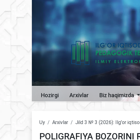
Hozirgi
Arxivlar
Biz haqimizda
Uy
Arxivlar
Jild 3 № 3 (2026): Ilg'or iqti
POLIGRAFIYA BOZORINI 