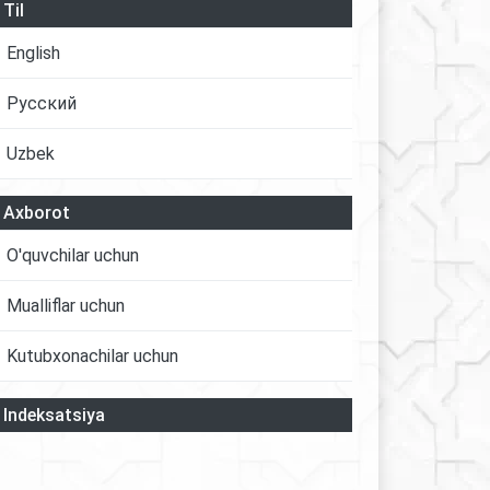
Til
English
Русский
Uzbek
Axborot
O'quvchilar uchun
Mualliflar uchun
Kutubxonachilar uchun
Indeksatsiya