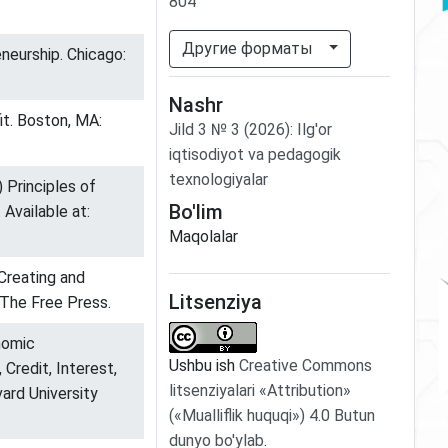
804
Другие форматы
eneurship. Chicago:
Nashr
fit. Boston, MA:
Jild
3
№
3
(2026)
:
Ilg'or
iqtisodiyot va pedagogik
texnologiyalar
) Principles of
Bo'lim
Available at:
Maqolalar
Creating and
Litsenziya
 The Free Press.
nomic
Ushbu ish
Creative Commons
 Credit, Interest,
litsenziyalari «Attribution»
ard University
(«Mualliflik huquqi») 4.0 Butun
dunyo bo'ylab
.