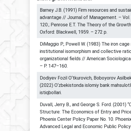
Barney J.B. (1991) Firm resources and susta
advantage // Journal of Management. – Vol. 
120.; Penrose E.T. The Theory of the Growth
Oxford: Blackwell, 1959. – 272 p.
DiMaggio P., Powell W. (1983) The iron cage 
institutional isomorphism and collective ratio
organizational fields // American Sociologica
– P. 147–160.
Dodiyev Fozil O‘tkurovich, Boboyorov Asilbek
(2022) O‘zbekistonda islomiy bank mahsulotlar
istiqbollari.
Duvall, Jerry B., and George S. Ford. (2001) 
Structure: The Economics of Entry and Pric
Phoenix Center Policy Paper No. 10. Phoenix
Advanced Legal and Economic Public Policy S