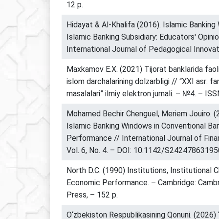
12 p.
Hidayat & Al-Khalifa (2016). Islamic Bankin
Islamic Banking Subsidiary: Educators' Opinio
International Journal of Pedagogical Innovatio
Maxkamov E.X. (2021) Tijorat banklarida faol
islom darchalarining dolzarbligi // “XXI asr: fa
masalalari” ilmiy elektron jurnali. – №4. – I
Mohamed Bechir Chenguel, Meriem Jouiro. (2
Islamic Banking Windows in Conventional Ba
Performance // International Journal of Finan
Vol. 6, No. 4. – DOI: 10.1142/S2424786319
North D.C. (1990) Institutions, Institutional
Economic Performance. – Cambridge: Cambri
Press, – 152 p.
O‘zbekiston Respublikasining Qonuni. (2026)