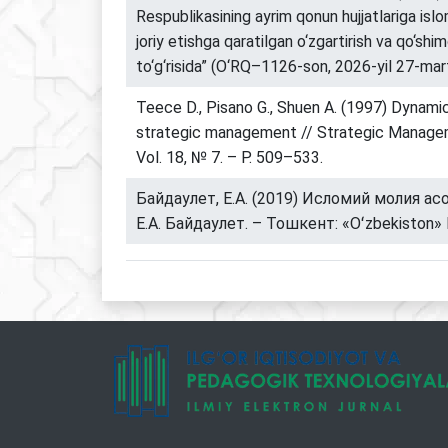
Respublikasining ayrim qonun hujjatlariga islo
joriy etishga qaratilgan o‘zgartirish va qo‘shim
to‘g‘risida” (O‘RQ–1126-son, 2026-yil 27-mart
Teece D., Pisano G., Shuen A. (1997) Dynamic
strategic management // Strategic Managem
Vol. 18, № 7. – P. 509–533.
Байдаулет, Е.А. (2019) Исломий молия асо
Е.А. Байдаулет. – Тошкент: «Oʻzbekiston» 