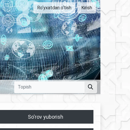
Ro‘yxatdan o‘tish
Kirish
So'rov yuborish