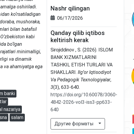
 amalga oshiriladi.
Nashr qilingan
dan ko‘rsatiladigan
06/17/2026
udoraba, mushoraka,
lari bilan batafsil
Qanday qilib iqtibos
i, O‘zbekiston kabi
keltirish kerak
ida bo‘lgan
Sirojiddinov , S. (2026). ISLOM
jatlari minimalligi,
BANK XIZMATLARINI
ligi va dinamik
TASHKIL ETISH TURLARI VA
ka va ahamiyatga ega
SHAKLLARI.
Ilgʻor Iqtisodiyot
Va Pedagogik Texnologiyalar
,
3
(3), 633-640.
om banki
https://doi.org/10.60078/3060-
tlar
4842-2026-vol3-iss3-pp633-
al nazariya
640
isna
salam
Другие форматы