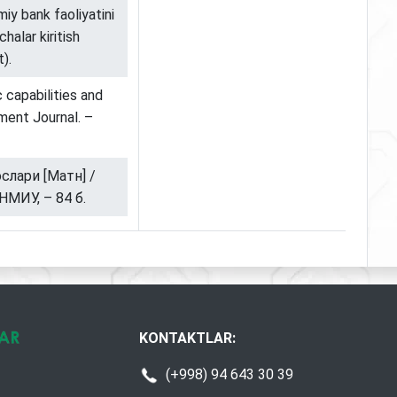
miy bank faoliyatini
chalar kiritish
).
 capabilities and
ent Journal. –
слари [Матн] /
НМИУ, – 84 б.
KONTAKTLAR:
(+998) 94 643 30 39