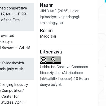
Nashr
ined competitive
Jild
3
№
3
(2026)
:
Ilg'or
17, № 1. – P. 99–
iqtisodiyot va pedagogik
 of the Firm. –
texnologiyalar
Bo'lim
revisited:
Maqolalar
nality in
l Review. – Vol. 48.
Litsenziya
 Yo‘ldoshovich.
Ushbu ish
Creative Commons
ini joriy etish
litsenziyalari «Attribution»
(«Mualliflik huquqi») 4.0 Butun
dunyo bo'ylab
.
“Changing Industry
e Competition.”
 Center for
tudies, April. –