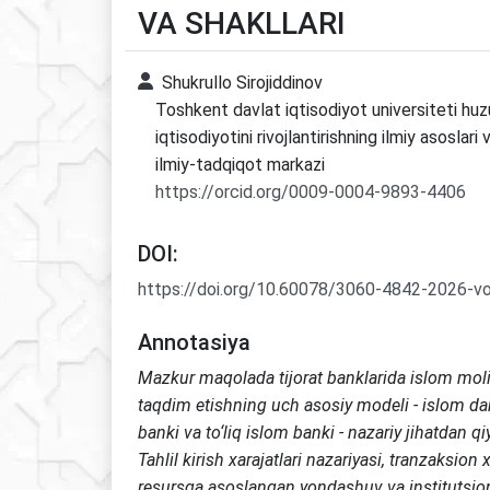
VA SHAKLLARI
Shukrullo Sirojiddinov
Toshkent davlat iqtisodiyot universiteti huz
iqtisodiyotini rivojlantirishning ilmiy asoslar
ilmiy-tadqiqot markazi
https://orcid.org/0009-0004-9893-4406
DOI:
https://doi.org/10.60078/3060-4842-2026-v
Annotasiya
Mazkur maqolada tijorat banklarida islom moli
taqdim etishning uch asosiy modeli - islom da
banki va to‘liq islom banki - nazariy jihatdan qiy
Tahlil kirish xarajatlari nazariyasi, tranzaksion x
resursga asoslangan yondashuv va institutsion