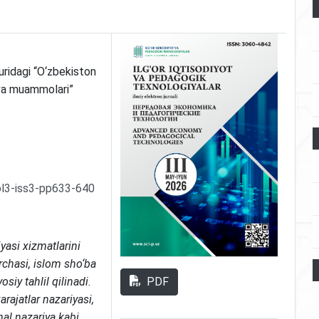
uridagi “O‘zbekiston
i va muammolari”
ol3-iss3-pp633-640
yasi xizmatlarini
rchasi, islom sho‘ba
PDF
osiy tahlil qilinadi.
arajatlar nazariyasi,
al nazariya kabi