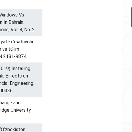
g Windows Vs
n In Bahrain.
ns, Vol. 4, No. 2.
iyat ko‘rsatuvchi
n va ta’lim
SSN 2181-9874.
019) Installing
nk: Effects on
cial Engineering. –
500336.
 Change and
dge University
 “O‘zbekiston