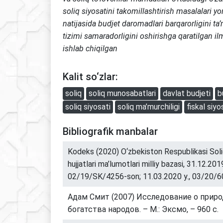
soliq siyosatini takomillashtirish masalalari yo
natijasida budjet daromadlari barqarorligini ta
tizimi samaradorligini oshirishga qaratilgan ilm
ishlab chiqilgan
Kalit so‘zlar:
soliq
soliq munosabatlari
davlat budjeti
b
soliq siyosati
soliq ma’murchiligi
fiskal siyo
Bibliografik manbalar
Kodeks (2020) O‘zbekiston Respublikasi Sol
hujjatlari ma’lumotlari milliy bazasi, 31.12.2019
02/19/SK/4256-son; 11.03.2020 y., 03/20/
Адам Смит (2007) Исследование о приро
богатства народов. – М.: Эксмо, – 960 с.