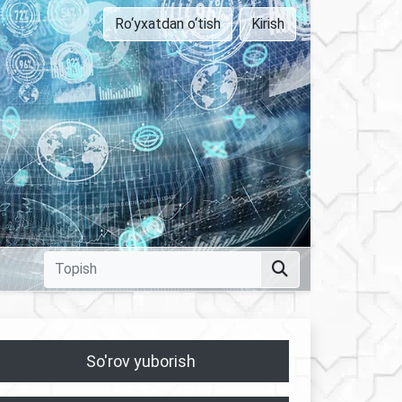
Ro‘yxatdan o‘tish
Kirish
So'rov yuborish