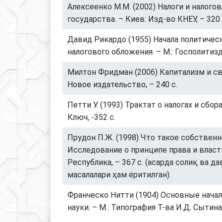
Алексеенко М.М. (2002) Налоги и налого
государства. – Киев: Изд-во КНЕУ, – 320 
Давид Рикардо (1955) Начала политичес
налогового обложения. – М.: Госполитизда
Милтон Фридман (2006) Капитализм и сво
Новое издательство, – 240 с.
Петти У. (1993) Трактат о налогах и сбора
Ключ, -352 с.
Прудон П.Ж. (1998) Что такое собствен
Исследование о принципе права и власти.
Республика, – 367 с. (асарда солиқ ва д
масалалари ҳам ёритилган).
Франческо Нитти (1904) Основные нача
науки. – М.: Типография Т-ва И.Д. Сытина,