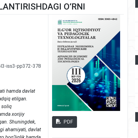
ANTIRISHDAGI O‘RNI
ol3-iss3-pp372-378
ati hamda davlat
adqiq etilgan.
 soliq
amda xorijiy
PDF
ingan. Shuningdek,
gi ahamiyati, davlat
zaro bog‘liqlik hamda