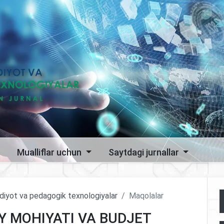
Mualliflar uchun
Saytdagi jurnallar
sodiyot va pedagogik texnologiyalar
Maqolalar
Y MOHIYATI VA BUDJET