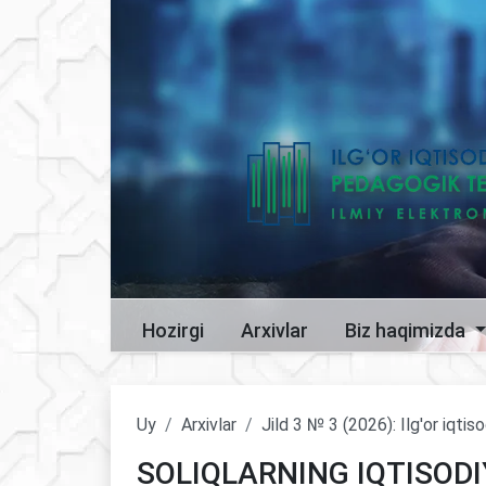
Hozirgi
Arxivlar
Biz haqimizda
Uy
Arxivlar
Jild 3 № 3 (2026): Ilg'or iqti
SOLIQLARNING IQTISODI