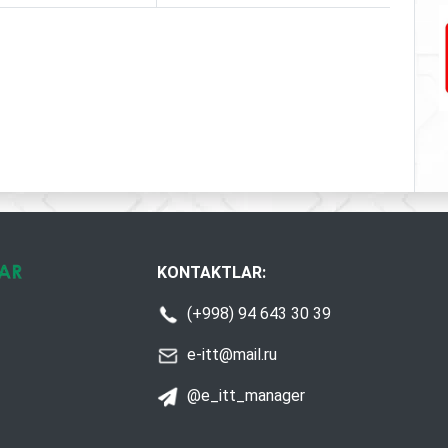
KONTAKTLAR:
(+998) 94 643 30 39
e-itt@mail.ru
@e_itt_manager