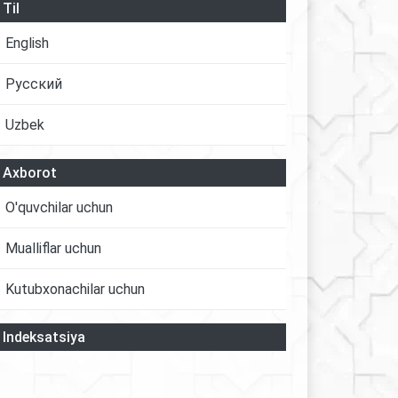
Til
English
Русский
Uzbek
Axborot
O'quvchilar uchun
Mualliflar uchun
Kutubxonachilar uchun
Indeksatsiya