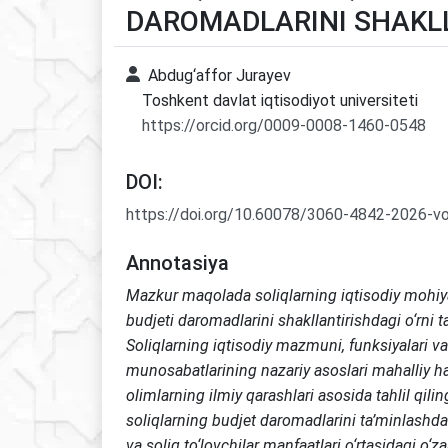
DAROMADLARINI SHAKLL
Abdug‘affor Jurayev
Toshkent davlat iqtisodiyot universiteti
https://orcid.org/0009-0008-1460-0548
DOI:
https://doi.org/10.60078/3060-4842-2026-v
Annotasiya
Mazkur maqolada soliqlarning iqtisodiy mohiy
budjeti daromadlarini shakllantirishdagi o‘rni t
Soliqlarning iqtisodiy mazmuni, funksiyalari va
munosabatlarining nazariy asoslari mahalliy h
olimlarning ilmiy qarashlari asosida tahlil qil
soliqlarning budjet daromadlarini ta’minlashda
va soliq to‘lovchilar manfaatlari o‘rtasidagi o‘