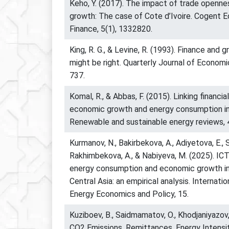
Keho, Y. (2017). The impact of trade openn
growth: The case of Cote d’Ivoire. Cogent 
Finance, 5(1), 1332820.
King, R. G., & Levine, R. (1993). Finance and
might be right. Quarterly Journal of Economi
737.
Komal, R., & Abbas, F. (2015). Linking financi
economic growth and energy consumption in
Renewable and sustainable energy reviews, 
Kurmanov, N., Bakirbekova, A., Adiyetova, E., 
Rakhimbekova, A., & Nabiyeva, M. (2025). ICT
energy consumption and economic growth in
Central Asia: an empirical analysis. Internatio
Energy Economics and Policy, 15.
Kuziboev, B., Saidmamatov, O., Khodjaniyazov, E
CO2 Emissions, Remittances, Energy Intens