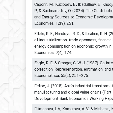
Caporin, M., Kuziboev, B., Ibadullaev, E., Khodj
P., & Saidmamatov, O. (2024). The Contributio
and Energy Sources to Economic Development
Economies, 12(9), 251.
Elfaki, K. E., Handoyo, R. D., & Ibrahim, K. H. 
of industrialization, trade openness, financi
energy consumption on economic growth in 
Economies, 9(4), 174.
Engle, R. F., & Granger, C. W. J. (1987). Co-int
correction: Representation, estimation, and 
Econometrica, 55(2), 251–276.
Felipe, J. (2018). Asia’s industrial transformat
manufacturing and global value chains (Part 
Development Bank Economics Working Paper
Filimonova, I. V., Komarova, A. V., & Mishenin, 