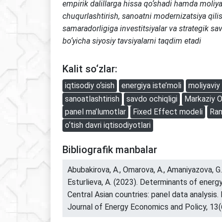
empirik dalillarga hissa qo‘shadi hamda moliya
chuqurlashtirish, sanoatni modernizatsiya qilis
samaradorligiga investitsiyalar va strategik sa
bo‘yicha siyosiy tavsiyalarni taqdim etadi
Kalit so‘zlar:
iqtisodiy o‘sish
energiya iste’moli
moliyaviy 
sanoatlashtirish
savdo ochiqligi
Markaziy O
panel ma’lumotlar
Fixed Effect modeli
Ran
o‘tish davri iqtisodiyotlari
Bibliografik manbalar
Abubakirova, A., Omarova, A., Amaniyazova, G.
Esturlieva, A. (2023). Determinants of energ
Central Asian countries: panel data analysis. 
Journal of Energy Economics and Policy, 13(