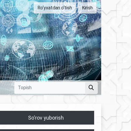
Ro‘yxatdan o‘tish
Kirish
So'rov yuborish