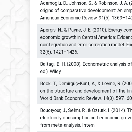
Acemoglu, D., Johnson, S., & Robinson, J. A. 
origins of comparative development: An empir
American Economic Review, 91(5), 1369–14
Apergis, N., & Payne, J. E. (2010). Energy c
economic growth in Central America: Eviden
cointegration and error correction model. E
32(6), 1421–1426.
Baltagi, B. H. (2008). Econometric analysis o
ed.). Wiley.
Beck, T., Demirgüç-Kunt, A., & Levine, R. (2
on the structure and development of the fina
World Bank Economic Review, 14(3), 597–60
Bouoıyour, J., Selmı, R., & Ozturk, I. (2014)
electricity consumption and economic growt
from meta-analysis. Intern