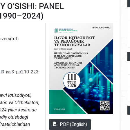
Y O‘SISHI: PANEL
1990–2024)
versiteti
ol3-iss3-pp210-223
ri iqtisodiyoti,
ston va O‘zbekiston,
024-yillar kesimida
odiy o‘sishdagi
PDF (English)
‘rsatkichlaridan