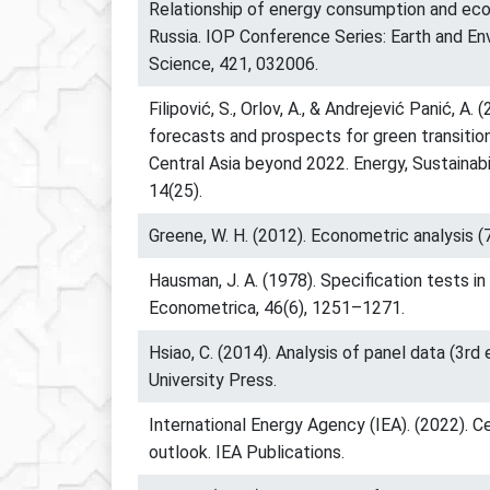
Relationship of energy consumption and ec
Russia. IOP Conference Series: Earth and En
Science, 421, 032006.
Filipović, S., Orlov, A., & Andrejević Panić, A. 
forecasts and prospects for green transition
Central Asia beyond 2022. Energy, Sustainabi
14(25).
Greene, W. H. (2012). Econometric analysis (7
Hausman, J. A. (1978). Specification tests i
Econometrica, 46(6), 1251–1271.
Hsiao, C. (2014). Analysis of panel data (3rd
University Press.
International Energy Agency (IEA). (2022). C
outlook. IEA Publications.