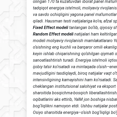
olingan 170 ta kuzatuvdan iborat panel ma’lum
tadqiqot energiya iste’moli, moliyaviy rivojlani
va savdo ochiqligini yagona panel ma’lumotlar 
qiladi. Hausman testi natijalariga ko‘ra, afzal sp
Fixed Effect modeli
tanlangan bo‘lib, qiyosiy s
Random Effect modeli
natijalari ham keltirilga
modeli moliyaviy rivojlanish mamlakatlararo Y
o‘sishning eng kuchli va barqaror omili ekanlig
keyin ishlab chiqarishning qo‘shilgan qiymati 
sanoatlashtirish turadi. Energiya iste’moli iqtis
ijobiy ta’sir ko‘rsatadi va mintaqada o‘sish–ene
mavjudligini tasdiqlaydi, biroq natijalar vaqt o‘
intensivligining kamayishini ham ko‘rsatadi. S
cheklangan institutsional salohiyat va eksport d
sharoitida bosqichma-bosqich liberallashtirish
oqibatlarini aks ettirib, YaIM jon boshiga nisb
bog‘liqlikni namoyon etdi. Ushbu natijalar pos
Osiyo sharoitida energiya–o‘sish bog‘liqligi bo