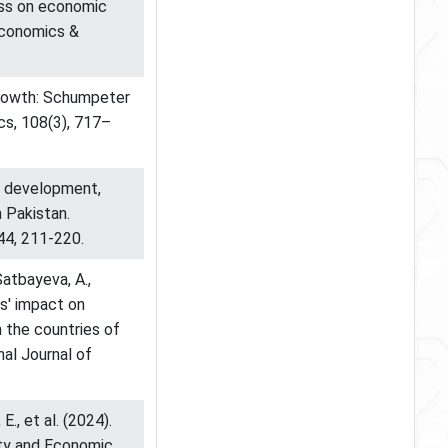
ess on economic
Economics &
 growth: Schumpeter
cs, 108(3), 717–
al development,
 Pakistan.
44, 211-220.
Satbayeva, A.,
s' impact on
 the countries of
nal Journal of
., et al. (2024).
ity and Economic