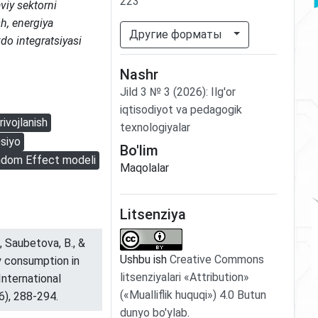
223
viy sektorni
h, energiya
Другие форматы
vdo integratsiyasi
Nashr
Jild
3
№
3
(2026)
:
Ilg'or
iqtisodiyot va pedagogik
rivojlanish
texnologiyalar
siyo
Bo'lim
dom Effect modeli
Maqolalar
Litsenziya
, Saubetova, B., &
Ushbu ish
Creative Commons
y consumption in
litsenziyalari «Attribution»
International
(«Mualliflik huquqi») 4.0 Butun
6), 288-294.
dunyo bo'ylab
.