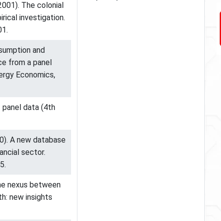
(2001). The colonial
ical investigation.
01.
onsumption and
ce from a panel
nergy Economics,
f panel data (4th
000). A new database
ncial sector.
5.
. The nexus between
h: new insights