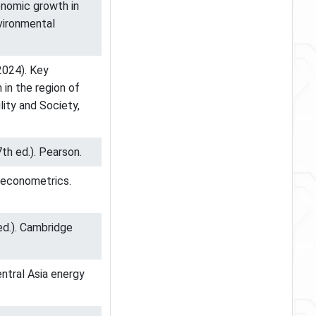
onomic growth in
vironmental
(2024). Key
 in the region of
lity and Society,
th ed.). Pearson.
n econometrics.
 ed.). Cambridge
entral Asia energy