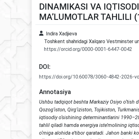
DINAMIKASI VA IQTISODI
MA’LUMOTLAR TAHLILI (
Indira Xadjieva
Toshkent shahridagi Xalqaro Vestminster uni
https://orcid.org/0000-0001-6447-0042
DOI:
https://doi.org/10.60078/3060-4842-2026-v
Annotasiya
Ushbu tadqiqot beshta Markaziy Osiyo o‘tish dav
Qozog‘iston, Qirg‘iziston, Tojikiston, Turkmani
iqtisodiy o‘sishining determinantlarini 1990–2
tahlil qiladi hamda energiya iste’molining iqtis
o‘rniga alohida e’tibor qaratadi. Jahon banki ko