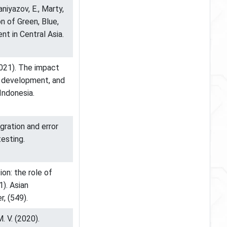
aniyazov, E., Marty,
n of Green, Blue,
 in Central Asia.
(2021). The impact
al development, and
Indonesia.
egration and error
testing.
ion: the role of
1). Asian
, (549).
M. V. (2020).