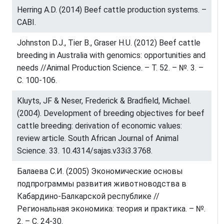
Herring A.D. (2014) Beef cattle production systems. –
CABI.
Johnston D.J., Tier B., Graser H.U. (2012) Beef cattle
breeding in Australia with genomics: opportunities and
needs //Animal Production Science. – Т. 52. – №. 3. –
С. 100-106.
Kluyts, JF & Neser, Frederick & Bradfield, Michael.
(2004). Development of breeding objectives for beef
cattle breeding: derivation of economic values:
review article. South African Journal of Animal
Science. 33. 10.4314/sajas.v33i3.3768.
Балаева С.И. (2005) Экономические основы
подпрограммы развития животноводства в
Кабардино-Балкарской республике //
Региональная экономика: теория и практика. – №.
2. – С. 24-30.