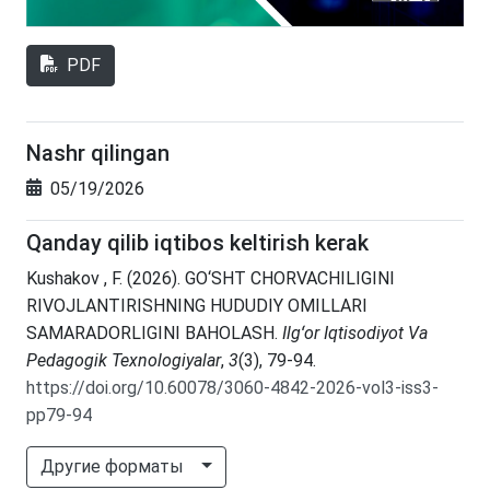
PDF
Nashr qilingan
05/19/2026
Qanday qilib iqtibos keltirish kerak
Kushakov , F. (2026). GO‘SHT CHORVACHILIGINI
RIVOJLANTIRISHNING HUDUDIY OMILLARI
SAMARADORLIGINI BAHOLASH.
Ilgʻor Iqtisodiyot Va
Pedagogik Texnologiyalar
,
3
(3), 79-94.
https://doi.org/10.60078/3060-4842-2026-vol3-iss3-
pp79-94
Другие форматы