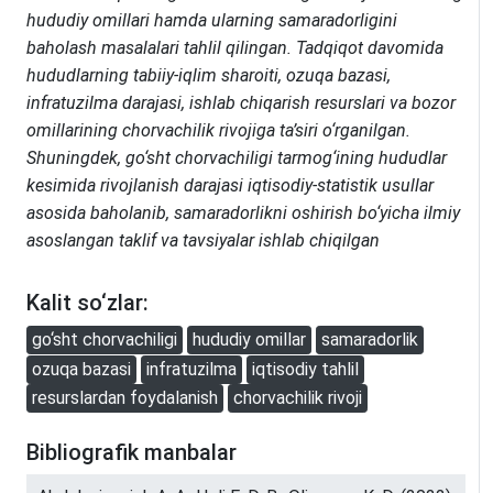
hududiy omillari hamda ularning samaradorligini
baholash masalalari tahlil qilingan. Tadqiqot davomida
hududlarning tabiiy-iqlim sharoiti, ozuqa bazasi,
infratuzilma darajasi, ishlab chiqarish resurslari va bozor
omillarining chorvachilik rivojiga ta’siri o‘rganilgan.
Shuningdek, go‘sht chorvachiligi tarmog‘ining hududlar
kesimida rivojlanish darajasi iqtisodiy-statistik usullar
asosida baholanib, samaradorlikni oshirish bo‘yicha ilmiy
asoslangan taklif va tavsiyalar ishlab chiqilgan
Kalit so‘zlar:
go‘sht chorvachiligi
hududiy omillar
samaradorlik
ozuqa bazasi
infratuzilma
iqtisodiy tahlil
resurslardan foydalanish
chorvachilik rivoji
Bibliografik manbalar