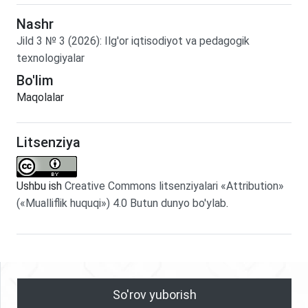
Nashr
Jild
3
№
3
(2026)
:
Ilg'or iqtisodiyot va pedagogik
texnologiyalar
Bo'lim
Maqolalar
Litsenziya
Ushbu ish
Creative Commons litsenziyalari «Attribution»
(«Mualliflik huquqi») 4.0 Butun dunyo bo'ylab
.
So'rov yuborish