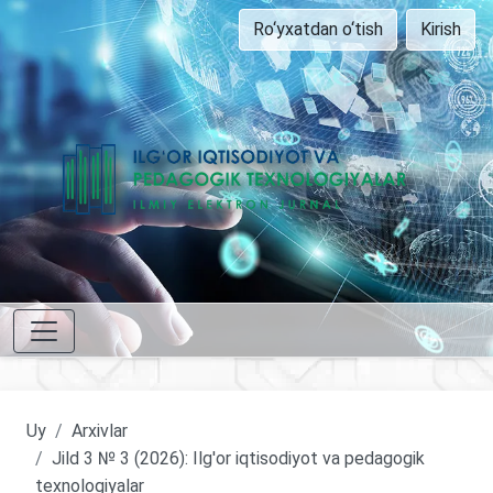
Ro‘yxatdan o‘tish
Kirish
Uy
Arxivlar
Jild 3 № 3 (2026): Ilg'or iqtisodiyot va pedagogik
texnologiyalar