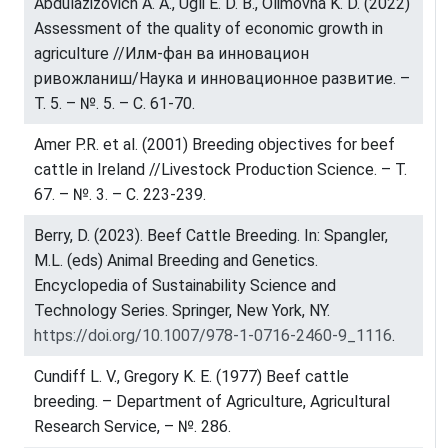
Abdulazizovich A. A., Ugli E. D. B., Olimovna K. D. (2022)
Assessment of the quality of economic growth in
agriculture //Илм-фан ва инновацион
ривожланиш/Наука и инновационное развитие. –
Т. 5. – №. 5. – С. 61-70.
Amer P.R. et al. (2001) Breeding objectives for beef
cattle in Ireland //Livestock Production Science. – Т.
67. – №. 3. – С. 223-239.
Berry, D. (2023). Beef Cattle Breeding. In: Spangler,
M.L. (eds) Animal Breeding and Genetics.
Encyclopedia of Sustainability Science and
Technology Series. Springer, New York, NY.
https://doi.org/10.1007/978-1-0716-2460-9_1116
.
Cundiff L. V., Gregory K. E. (1977) Beef cattle
breeding. – Department of Agriculture, Agricultural
Research Service, – №. 286.