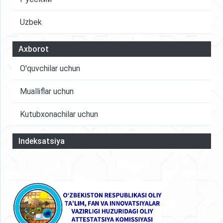
Uzbek
Axborot
O'quvchilar uchun
Mualliflar uchun
Kutubxonachilar uchun
Indeksatsiya