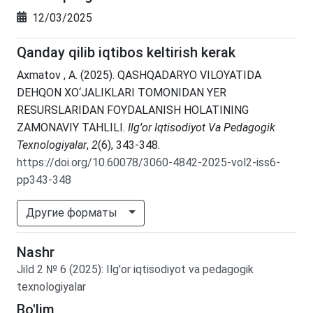
12/03/2025
Qanday qilib iqtibos keltirish kerak
Axmatov , A. (2025). QASHQADARYO VILOYATIDA
DEHQON XO‘JALIKLARI TOMONIDAN YER
RESURSLARIDAN FOYDALANISH HOLATINING
ZAMONAVIY TAHLILI.
Ilgʻor Iqtisodiyot Va Pedagogik
Texnologiyalar
,
2
(6), 343-348.
https://doi.org/10.60078/3060-4842-2025-vol2-iss6-
pp343-348
Другие форматы
Nashr
Jild
2
№
6
(2025)
:
Ilg'or iqtisodiyot va pedagogik
texnologiyalar
Bo'lim