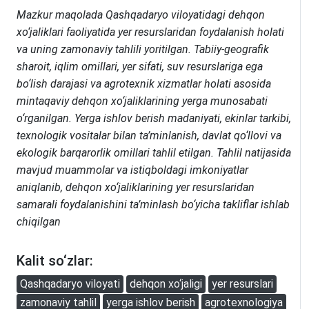
Mazkur maqolada Qashqadaryo viloyatidagi dehqon
xo‘jaliklari faoliyatida yer resurslaridan foydalanish holati
va uning zamonaviy tahlili yoritilgan. Tabiiy-geografik
sharoit, iqlim omillari, yer sifati, suv resurslariga ega
bo‘lish darajasi va agrotexnik xizmatlar holati asosida
mintaqaviy dehqon xo‘jaliklarining yerga munosabati
o‘rganilgan. Yerga ishlov berish madaniyati, ekinlar tarkibi,
texnologik vositalar bilan ta’minlanish, davlat qo‘llovi va
ekologik barqarorlik omillari tahlil etilgan. Tahlil natijasida
mavjud muammolar va istiqboldagi imkoniyatlar
aniqlanib, dehqon xo‘jaliklarining yer resurslaridan
samarali foydalanishini ta’minlash bo‘yicha takliflar ishlab
chiqilgan
Kalit so‘zlar:
Qashqadaryo viloyati
dehqon xo‘jaligi
yer resurslari
zamonaviy tahlil
yerga ishlov berish
agrotexnologiya