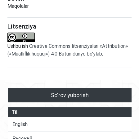
Maqolalar
Litsenziya
Ushbu ish
Creative Commons litsenziyalari «Attribution»
(«Mualliflik huquqi») 4.0 Butun dunyo bo'ylab
.
So'rov yuborish
Til
English
Русский