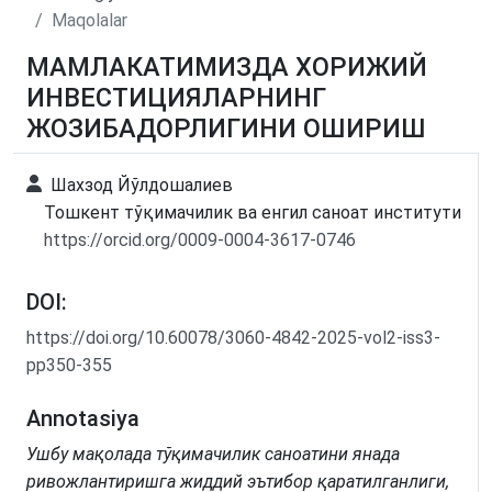
Maqolalar
МАМЛАКАТИМИЗДА ХОРИЖИЙ
ИНВЕСТИЦИЯЛАРНИНГ
ЖОЗИБАДОРЛИГИНИ ОШИРИШ
Шахзод Йўлдошалиев
Тошкент тўқимачилик ва енгил саноат институти
https://orcid.org/0009-0004-3617-0746
DOI:
https://doi.org/10.60078/3060-4842-2025-vol2-iss3-
pp350-355
Annotasiya
Ушбу мақолада тўқимачилик саноатини янада
ривожлантиришга жиддий эътибор қаратилганлиги,