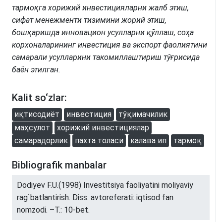
тармоқга хорижий инвестицияларни жалб этиш,
сифат менежменти тизимини жорий этиш,
бошқаришда инновацион усулларни қўллаш, соҳа
корхоналарининг инвестиция ва экспорт фаолиятини
самарали усулларини такомиллаштириш тўғрисида
баён этилган.
Kalit so‘zlar:
иқтисодиёт
инвестиция
тўқимачилик
маҳсулот
хорижий инвестициялар
самарадорлик
пахта толаси
калава ип
тармоқ
Bibliografik manbalar
Dodiyev F.U.(1998) Investitsiya faoliyatini moliyaviy
rag`batlantirish. Diss. avtoreferati: iqtisod fan
nomzodi. –T.: 10-bet.