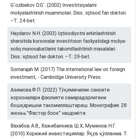
G`ozibekov D.G`. (2002) Investitsiyalarni
moliyalashtirish muammolari. Diss.: iqtisod fan doktori.
–T.: 24-bet.
Haydarov N.H. (2003) Iqtisodiyotni erkinlashtirish
sharoitida korxonalar investitsion faoliyatidagi moliya-
soliq munosabatlarini takomillashtirish masalalari.
Diss.: iqtisod fan doktori. –T.: 29-bet.
Sornarajah M. (2017) The international law on foreign
investment, - Cambridge University Press.
Азимова.Ф.П. (2022) Тўқимачилик саноати
корхоналари фаолияти самарадорлигини
бошқаришни такомиллаштириш. Монография. 28
июньь.”Фacтор боок” нашриёти.
Вахабов А.В., Хажибалкиев Ш.Х, Муминов Н.Г.
(2010) Хорижий инвестициялар. Ўқув қўлланма. Т.