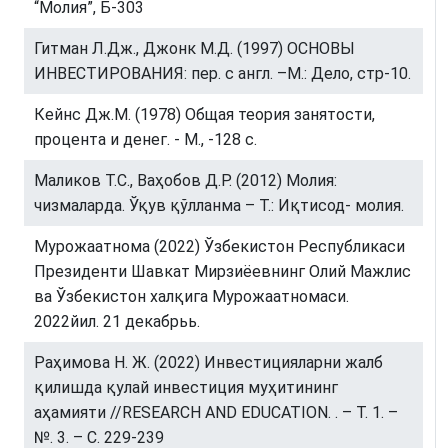
“Молия”, Б-303
Гитман Л.Дж., Джонк М.Д. (1997) ОСНОВЫ
ИНВЕСТИРОВАНИЯ: пер. с англ. –М.: Дело, стр-10.
Кейнс Дж.М. (1978) Общая теория занятости,
процента и денег. - М., -128 с.
Маликов Т.С., Ваҳобов Д.Р. (2012) Молия:
чизмаларда. Ўқув қўлланма – Т.: Иқтисод- молия.
Мурожаатнома (2022) Ўзбекистон Республикаси
Президенти Шавкат Мирзиёевнинг Олий Мажлис
ва Ўзбекистон халқига Мурожаатномаси.
2022йил. 21 декабрьь.
Раҳимова Н. Ж. (2022) Инвестицияларни жалб
қилишда қулай инвестиция муҳитининг
аҳамияти //RESEARCH AND EDUCATION. . – Т. 1. –
№. 3. – С. 229-239