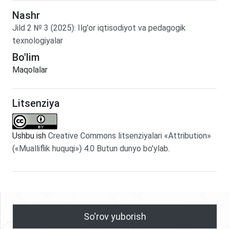
Nashr
Jild
2
№
3
(2025)
:
Ilg'or iqtisodiyot va pedagogik
texnologiyalar
Bo'lim
Maqolalar
Litsenziya
Ushbu ish
Creative Commons litsenziyalari «Attribution»
(«Mualliflik huquqi») 4.0 Butun dunyo bo'ylab
.
So'rov yuborish