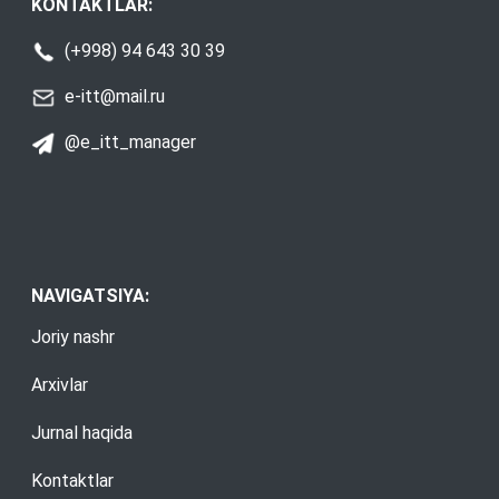
KONTAKTLAR:
(+998) 94 643 30 39
e-itt@mail.ru
@e_itt_manager
NAVIGATSIYA:
Joriy nashr
Arxivlar
Jurnal haqida
Kontaktlar