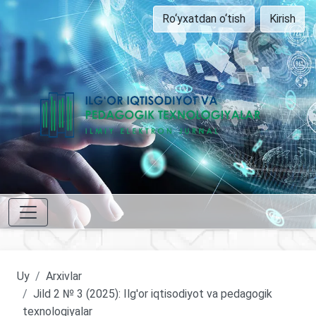
Ro‘yxatdan o‘tish
Kirish
Uy
Arxivlar
Jild 2 № 3 (2025): Ilg'or iqtisodiyot va pedagogik
texnologiyalar