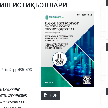
НИШ ИСТИҚБОЛЛАРИ
ol2-iss2-pp485-493
тизимининг
PDF
ати, шунингдек,
ри ҳақида cўз
ш тизимини