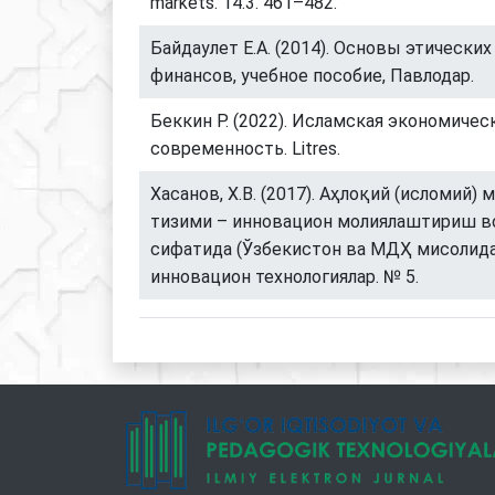
markets. 14.3. 461–482.
Байдаулет Е.А. (2014). Основы этических
финансов, учебное пособие, Павлодар.
Беккин Р. (2022). Исламская экономичес
современность. Litres.
Хасанов, Х.В. (2017). Аҳлоқий (исломий
тизими – инновацион молиялаштириш в
сифатида (Ўзбекистон ва МДҲ мисолида
инновацион технологиялар. № 5.