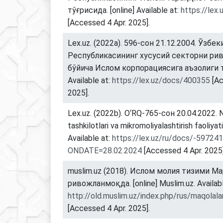
тўғрисида. [online] Available at:
https://lex
[Accessed 4 Apr. 2025].
Lex.uz. (2022a). 596-сон 21.12.2004. Ўзбе
Республикасининг хусусий секторни р
бўйича Ислом корпорациясига аъзолиги тў
Available at:
https://lex.uz/docs/400355
[Ac
2025].
Lex.uz. (2022b). O‘RQ-765-сон 20.04.2022. 
tashkilotlari va mikromoliyalashtirish faoliyati 
Available at:
https://lex.uz/ru/docs/-59724
ONDATE=28.02.2024
[Accessed 4 Apr. 2025]
muslim.uz (2018). Ислом молия тизими М
ривожланмоқда. [online] Muslim.uz. Availabl
http://old.muslim.uz/index.php/rus/maqolal
[Accessed 4 Apr. 2025].