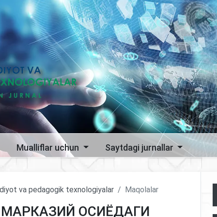
Mualliflar uchun
Saytdagi jurnallar
sodiyot va pedagogik texnologiyalar
Maqolalar
 МАРКАЗИЙ ОСИЁДАГИ