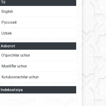
Til
English
Русский
Uzbek
Axborot
O'quvchilar uchun
Mualliflar uchun
Kutubxonachilar uchun
Indeksatsiya