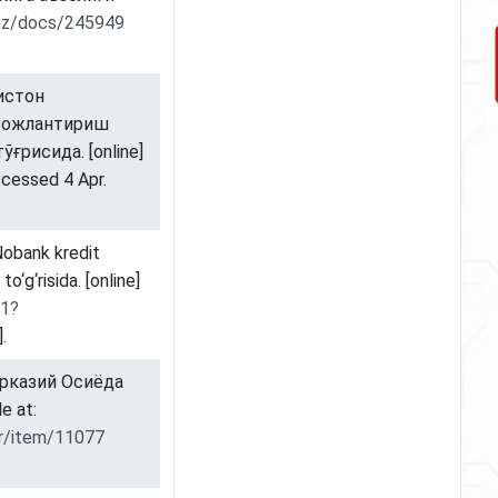
.uz/docs/245949
кистон
ивожлантириш
ғрисида. [online]
cessed 4 Apr.
Nobank kredit
to‘g‘risida. [online]
11?
.
арказий Осиёда
e at:
ar/item/11077