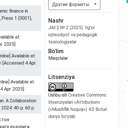
Другие форматы
amic finance in
_Press 1 (0001),
Nashr
Jild
2
№
2
(2025)
:
Ilg'or
iqtisodiyot va pedagogik
ailable at:
texnologiyalar
. 2025].
Bo'lim
line] Available at:
Maqolalar
n
[Accessed 4 Apr.
Litsenziya
line] Available at:
 Apr. 2025].
Ushbu ish
Creative Commons
n. A Collaboration
litsenziyalari «Attribution»
2024. 40-p. 60 p.
(«Mualliflik huquqi») 4.0 Butun
dunyo bo'ylab
.
истон
кига аъзолиги