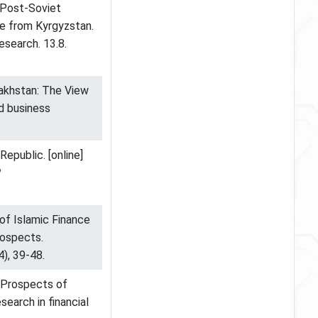
e Post-Soviet
ce from Kyrgyzstan.
esearch. 13.8.
zakhstan: The View
nd business
Republic. [online]
?
 of Islamic Finance
rospects.
), 39-48.
e Prospects of
search in financial