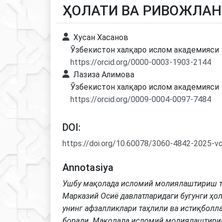
ҲОЛАТИ ВА РИВОЖЛА
Хусан Хасанов
Ўзбекистон халқаро ислом академияси
https://orcid.org/0000-0003-1903-2144
Лазиза Алимова
Ўзбекистон халқаро ислом aкадемияси
https://orcid.org/0009-0004-0097-7484
DOI:
https://doi.org/10.60078/3060-4842-2025-v
Annotasiya
Ушбу мақолада исломий молиялаштириш 
Марказий Осиё давлатларидаги бугунги ҳол
унинг афзалликлари таҳлили ва истиқболла
боради. Мақолада исломий молиялаштири