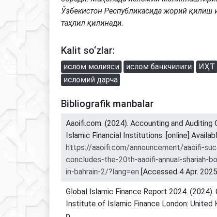
Ўзбекистон Республикасида жорий қилиш 
таҳлил қилинади.
Kalit so‘zlar:
ислом молияси
ислом банкчилиги
ИҲТ
исломий дарча
Bibliografik manbalar
Aaoifi.com. (2024). Accounting and Auditing 
Islamic Financial Institutions. [online] Availab
https://aaoifi.com/announcement/aaoifi-suc
concludes-the-20th-aaoifi-annual-shariah-b
in-bahrain-2/?lang=en
[Accessed 4 Apr. 2025
Global Islamic Finance Report 2024. (2024).
Institute of Islamic Finance London: United
p.