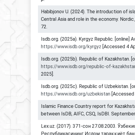
Habibjonov U. (2024). The introduction of isl
Central Asia and role in the economy. Nordic
72.
Isdb.org. (2025a). Kyrgyz Republic. [online] Av
https://www.isdb.org/kyrgyz
[Accessed 4 Apr
Isdb.org. (2025b). Republic of Kazakhstan. [on
https://www.isdb.org/republic-of-kazakhsta
2025].
Isdb.org. (2025c). Republic of Uzbekistan. [on
https://www.isdb.org/uzbekistan
[Accessed 4
Islamic Finance Country report for Kazakhsta
between IsDB, AIFC, CSQ, IsDBI. September 
Lex.uz. (2017). 371-сон 27.08.2003. Ўзбек
Республикасининг Ислом тараққиёт бан