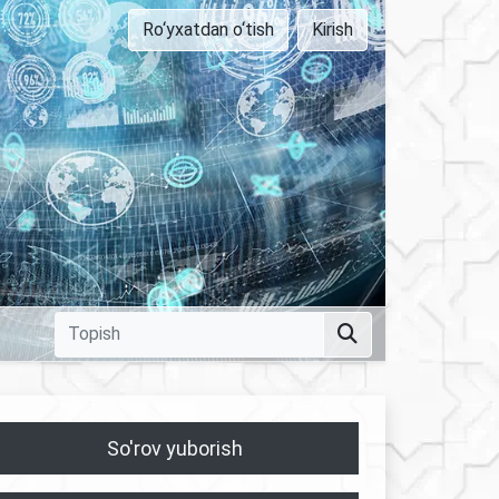
Ro‘yxatdan o‘tish
Kirish
So'rov yuborish