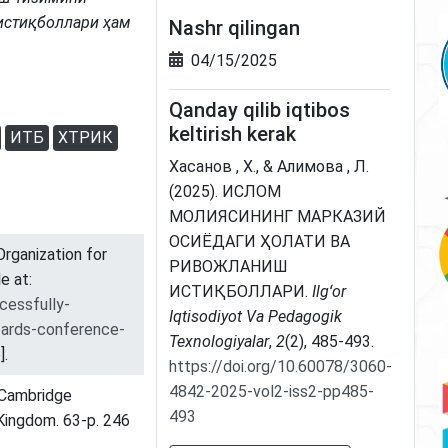
истиқболлари ҳам
Nashr qilingan
04/15/2025
Qanday qilib iqtibos
keltirish kerak
ИТБ
ХТРИК
Хасанов , Х., & Алимова , Л.
(2025). ИСЛОМ
МОЛИЯСИНИНГ МАРКАЗИЙ
ОСИЁДАГИ ҲОЛАТИ ВА
Organization for
РИВОЖЛАНИШ
le at:
ИСТИҚБОЛЛАРИ.
Ilgʻor
cessfully-
Iqtisodiyot Va Pedagogik
oards-conference-
Texnologiyalar
,
2
(2), 485-493.
].
https://doi.org/10.60078/3060-
4842-2025-vol2-iss2-pp485-
 Cambridge
493
 Kingdom. 63-p. 246