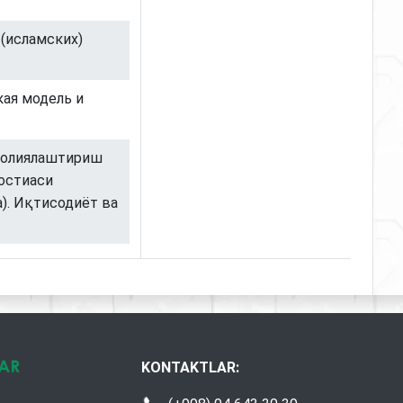
 (исламских)
кая модель и
) молиялаштириш
остиаси
). Иқтисодиёт ва
KONTAKTLAR: