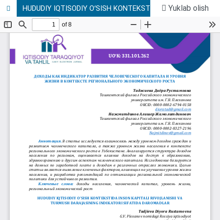
Yuklab olish
HUDUDIY IQTISODIY OʻSISH KONTEKSTIDA INSON KAPITALI RIVOJLANISHI VA TURMUSH DARAJASINING INDIKATORI SIFATIDA DAROMADLAR