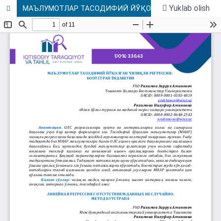
Yuklab olish
МАЪЛУМОТЛАР ТАСОДИФИЙ ЙЎҚОЛГАН ЧИЗИҚЛИ РЕГРЕССИЯ: БООТСТРАП ЁНДАШУВИ