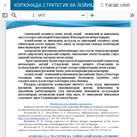
Yuklab olish
КОРХОНАДА СТРАТЕГИК ВА ЛОЙИҲАВИЙ БОШҚАРУВНИНГ АҲАМИЯТИ