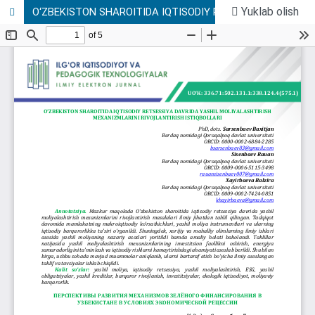
Yuklab olish
O‘ZBEKISTON SHAROITIDA IQTISODIY RETSESSIYA DAVRIDA YASHIL MOLIYALASHTIRISH MEXANIZMLARINI RIVOJLANTIRISH ISTIQBOLLARI