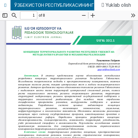
Yuklab olish
ЎЗБЕКИСТОН РЕСПУБЛИКАСИНИНГ ҲУДУДИЙ РИВОЖЛАНИШ КОНЦЕПЦИЯСИ: ИШЛАБ ЧИҚИШ МЕТОДОЛОГИЯСИ ВА АМАЛГА ОШИРИШ МЕХАНИЗМЛАРИ