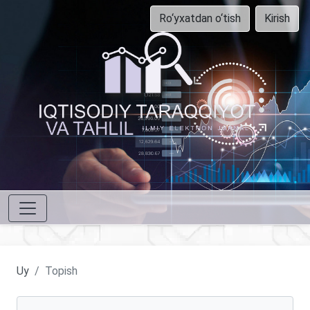
Ro‘yxatdan o‘tish
Kirish
Uy
Topish
Maqolalarni qidirish