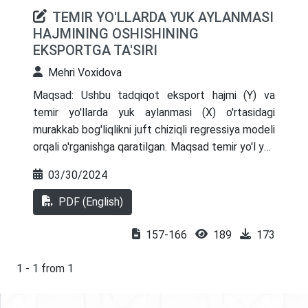
TEMIR YO'LLARDA YUK AYLANMASI
HAJMINING OSHISHINING
EKSPORTGA TA'SIRI
Mehri Voxidova
Maqsad: Ushbu tadqiqot eksport hajmi (Y) va
temir yo'llarda yuk aylanmasi (X) o'rtasidagi
murakkab bog'liqlikni juft chiziqli regressiya modeli
orqali o'rganishga qaratilgan. Maqsad temir yo'l yuk
aylanmasining mamlakat eksport hajmiga miqdoriy
03/30/2024
ta'sirini aniqlash va siyosatchilar va transport va
savdo sohalaridagi manfaatdor tomonlar uchun
PDF (English)
tushunchalarni taqdim etishdir.
Dizayn/metodologiya/yondashuv: 2000 yildan
157-166
189
173
2022 yilgacha bo'lgan tarixiy ma'lumotlardan
foydalangan holda miqdoriy tadqiqot loyihasi
1 - 1 from 1
qo'llaniladi. Tanlangan metodologiya eng kichik
kvadratlar usuli yordamida juft chiziqli regressiya