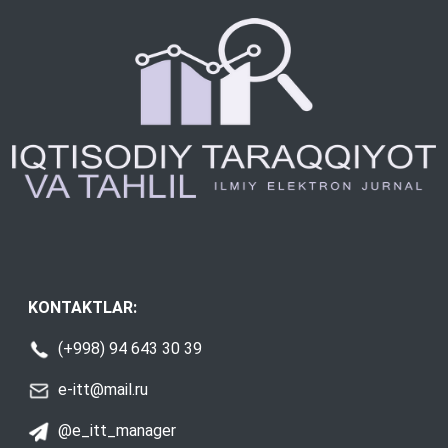
KONTAKTLAR:
(+998) 94 643 30 39
e-itt@mail.ru
@e_itt_manager