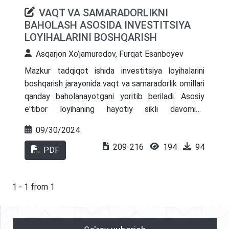
VAQT VA SAMARADORLIKNI
BAHOLASH ASOSIDA INVESTITSIYA
LOYIHALARINI BOSHQARISH
Asqarjon Xo’jamurodov, Furqat Esanboyev
Mazkur tadqiqot ishida investitsiya loyihalarini
boshqarish jarayonida vaqt va samaradorlik omillari
qanday baholanayotgani yoritib beriladi. Asosiy
e'tibor loyihaning hayotiy sikli davomida
samaradorlikni oshirish va loyihaning amalga
09/30/2024
oshirilish muddatlarini qisqartirish orqali iqtisodiy
209-216
194
94
foyda olish imkoniyatlariga qaratilgan. Bu mavzu
PDF
hozirgi kunda juda dolzarb bo‘lib, loyihalarning
muvaffaqiyatli amalga oshirilishi va ularning
iqtisodiy samaradorligini oshirish uchun asosiy
1 - 1 from 1
mezonlardan biri sifatida qaralmoqda. Investitsiya
loyihalari bo‘yicha qaror qabul qilish jarayoni
ko‘pincha resurslarning cheklanganligi va vaqt omili