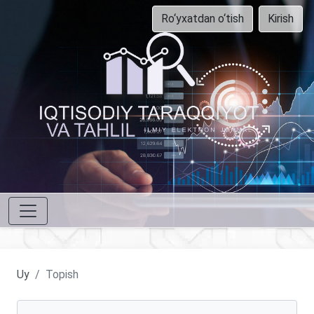
Ro‘yxatdan o‘tish
Kirish
Uy
Topish
Maqolalarni qidirish