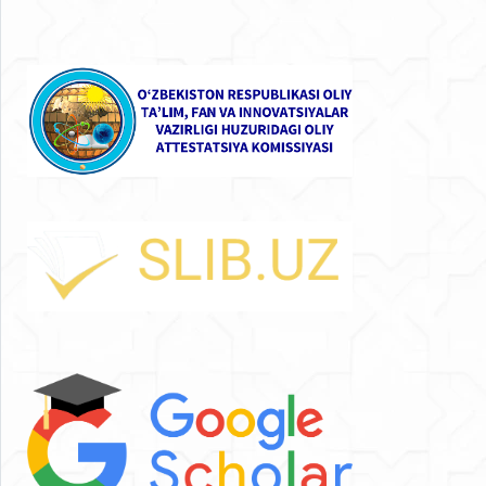
bir qatorda, O‘zbekiston va xalqaro tajribaga
asoslangan misollar keltirilgan.