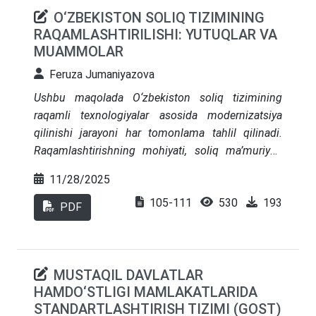
O‘ZBEKISTON SOLIQ TIZIMINING
RAQAMLASHTIRILISHI: YUTUQLAR VA
MUAMMOLAR
Feruza Jumaniyazova
Ushbu maqolada O‘zbekiston soliq tizimining
raqamli texnologiyalar asosida modernizatsiya
qilinishi jarayoni har tomonlama tahlil qilinadi.
Raqamlashtirishning mohiyati, soliq ma’muriyati
samaradorligini oshirishdagi o‘rni hamda davlat
11/28/2025
boshqaruvi tizimida tutgan o‘ziga xos strategik
105-111
530
193
ahamiyati ochib beriladi. Shuningdek, raqamli
PDF
islohotlarning amaliy natijalari sifatida elektron
hujjat almashinuvi tizimi, onlayn soliq
deklaratsiyalarini topshirish platformalari, soliq
MUSTAQIL DAVLATLAR
to‘lovchilar kabineti, axborot xavfsizligi
HAMDO‘STLIGI MAMLAKATLARIDA
infratuzilmasi, soliq organlari o‘rtasidagi
STANDARTLASHTIRISH TIZIMI (GOST)
integratsiyalashgan ma’lumotlar bazalari va