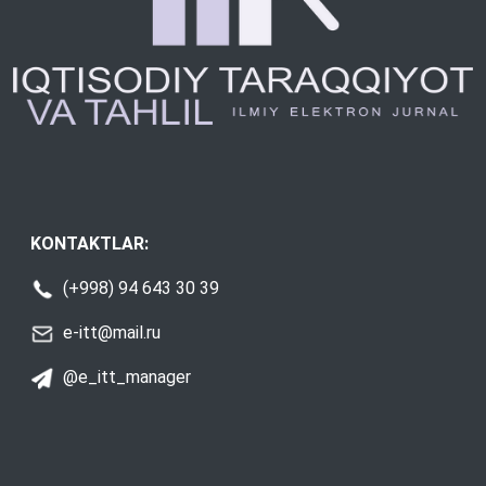
KONTAKTLAR:
(+998) 94 643 30 39
e-itt@mail.ru
@e_itt_manager