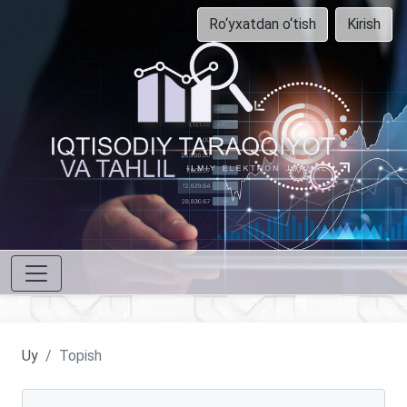
Ro‘yxatdan o‘tish
Kirish
Uy
Topish
Maqolalarni qidirish