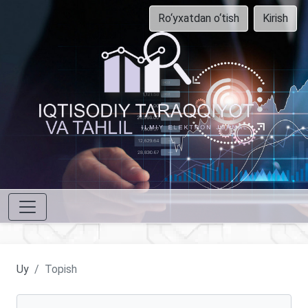
Ro‘yxatdan o‘tish
Kirish
Uy
Topish
Maqolalarni qidirish