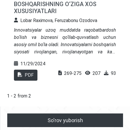
BOSHQARISHNING O‘ZIGA XOS
tomonidan turizm sohasida raqamli
XUSUSIYATLARI
texnologiyalarga oid yangi, integrallashgan ta’rif
taklif etilib, uning ilmiy yangiligi asoslanadi.
Lobar Raximova, Feruzabonu Ozodova
Tadqiqot natijalari turizm iqtisodiyoti nazariyasini
Innovatsiyalar uzoq muddatda raqobatbardosh
rivojlantirish va PhD darajasidagi ilmiy izlanishlar
bo‘lish va biznesni qo‘llab-quvvatlash uchun
uchun konseptual asos bo‘lib xizmat qiladi.
asosiy omil bo‘la oladi. Innovatsiyalarni boshqarish
siyosati rivojlangan, rivojlanayotgan va kam
rivojlangan mamlakatlarda o‘ziga xos tarzda
11/29/2024
amalga oshirilishi mumkin. Turli geografik
269-275
207
93
hududlarda, ayniqsa farmatsevtika sanoatining
PDF
innovatsion sektorlarida hali qiyosiy tadqiqotlar
o‘tkazilmagan. Maqolaning asosiy maqsadi
Shvetsariya va O‘zbekiston davlatlari o‘rtasida
1 - 2 from 2
innovatsiyalarni boshqarish jarayonini qanday
amalga oshirilayotganini aniqlashdir. Mazkur ilmiy
maqolada muallif tomonidan shakllantirilgan
So'rov yuborish
statistik ko‘rsatkichlarning tahlili o‘z ifodasini