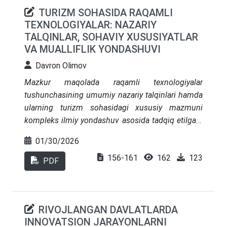
TURIZM SOHASIDA RAQAMLI
TEXNOLOGIYALAR: NAZARIY
TALQINLAR, SOHAVIY XUSUSIYATLAR
VA MUALLIFLIK YONDASHUVI
Davron Olimov
Mazkur maqolada raqamli texnologiyalar
tushunchasining umumiy nazariy talqinlari hamda
ularning turizm sohasidagi xususiy mazmuni
kompleks ilmiy yondashuv asosida tadqiq etilgan.
Tadqiqot doirasida raqamli texnologiya
01/30/2026
tushunchasining klassik va zamonaviy ta’riflari
156-161
162
123
tizimlashtirilib, ularning iqtisodiy va ijtimoiy
PDF
jarayonlarga ta’siri tahlil qilingan. Shuningdek,
turizmda raqamli texnologiyalar bo‘yicha xalqaro
ilmiy konsepsiyalar va UNWTO yondashuvlari
RIVOJLANGAN DAVLATLARDA
o‘rganilib, ushbu tushunchaning sohaga xos
INNOVATSION JARAYONLARNI
jihatlari asoslab berilgan. Maqolada muallif