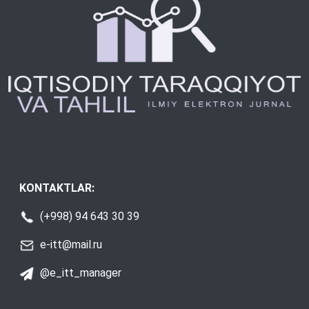
KONTAKTLAR:
(+998) 94 643 30 39
e-itt@mail.ru
@e_itt_manager