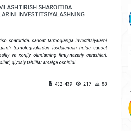
AMLASHTIRISH SHAROITIDA
ARINI INVESTITSIYALASHNING
sh sharoitida, sanoat tarmoqlariga investitsiyalarni
 raqamli texnologiyalardan foydalangan holda sanoat
lliy va xorijiy olimlarning ilmiy-nazariy qarashlari,
llari, qiyosiy tahlillar amalga oshirildi.
432-439
217
88