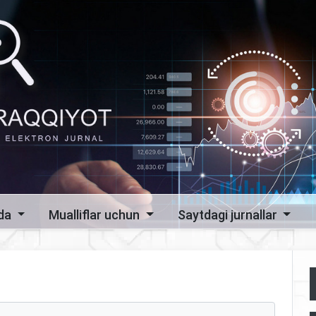
zda
Mualliflar uchun
Saytdagi jurnallar