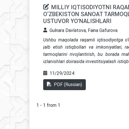
MILLIY IQTISODIYOTNI RAQ
O‘ZBEKISTON SANOAT TARMOQL
USTUVOR YO'NALISHLARI
Gulnara Davlatova, Faina Gafurova
Ushbu maqolada raqamli iqtisodiyotga o‘ti
jalb etish istiqbollari va imkoniyatlari,
tarmoqlarini rivojlantirish, bu borada maha
izlanishlari doirasida investitsiyalash istiqbo
11/29/2024
PDF (Russian)
1 - 1 from 1