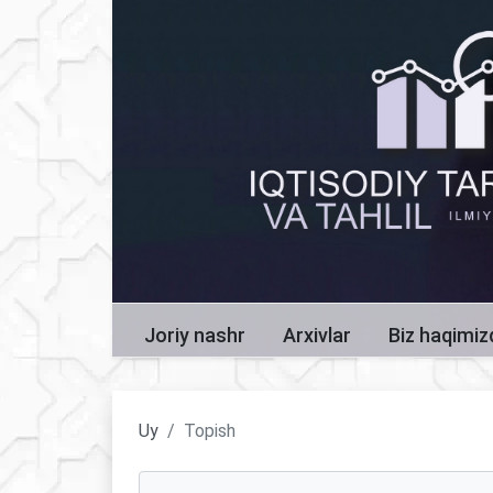
Joriy nashr
Arxivlar
Biz haqimi
Uy
Topish
Maqolalarni qidirish