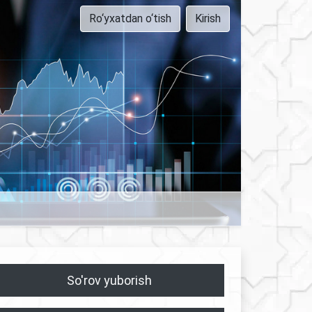
Ro‘yxatdan o‘tish
Kirish
So'rov yuborish