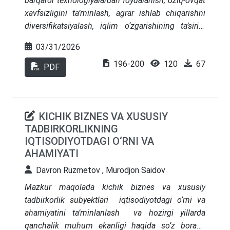
barqaror texnologiyalardan foydalanish, oziq-ovqat
uchun yangi imkoniyatlar yaratildi va iqtisodiy
xavfsizligini ta’minlash, agrar ishlab chiqarishni
samaradorlikka erishish yoʻlida katta qadamlar
diversifikatsiyalash, iqlim o‘zgarishining ta’sirini
qoʻyildi. Davlat xaridlarida elektron doʻkonlarning
kamaytirish, agroekotizim samaradorligini
qoʻllanishi Oʻzbekiston iqtisodiyotida qanday
03/31/2026
baholashga yo‘naltirilgan.
Shuningdek, sohada
oʻzgarishlarga olib kelgani haqida batafsil tahlil
196-200
120
67
mavjud muammolar va ularni hal etish bo‘yicha
PDF
keltiriladi. Bu jarayonda Indoneziya, Qozogʻiston va
takliflar ishlab chiqilgan.
Estoniya kabi mamlakatlarning tajribalari,
shuningdek, ularning elektron xarid tizimlarining
Oʻzbekistondagi davlat xaridlarida qoʻllanilishi
KICHIK BIZNES VA XUSUSIY
oʻrganiladi. Ushbu tadqiqot 2022-2024-yillar
TADBIRKORLIKNING
davomida elektron doʻkonlar orqali amalga
IQTISODIYOTDAGI O‘RNI VA
oshirilgan davlat xaridlari natijalari asosida olib
AHAMIYATI
borilgan boʻlib, davlat mablagʻlaridan samarali
Davron Ruzmetov , Murodjon Saidov
foydalanish va tejash imkoniyatlari bilan bogʻliq
muhim maʼlumotlarni ochib beradi.
Mazkur maqolada kichik biznes va xususiy
tadbirkorlik subyektlari iqtisodiyotdagi o‘rni va
ahamiyatini ta’minlanlash va hozirgi yillarda
qanchalik muhum ekanligi haqida so‘z boradi.