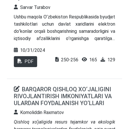
Sarvar Turabov
Ushbu maqola Oʻzbekiston Respublikasida byudjet
tashkilotlari uchun davlat xaridlarini elektron
doʻkonlar orqali boshqarishning samaradorligini va
iqtisodiy afzalliklarini oʻrganishga qaratilgan.
Oʻzbekistonda davlat xaridlari jarayonlarini
10/31/2024
elektronlashtirishning asosiy maqsadlari –
250-256
165
129
korrupsiyani kamaytirish, byudjet mablagʻlaridan
PDF
tejamkor foydalanish va xarid jarayonining
shaffofligini taʼminlashdir. 2021-yil 22-aprelda
OʻRQ-684-sonli qabul qilingan “Davlat xaridlari
BARQAROR QISHLOQ XO‘JALIGINI
toʻgʻrisida”gi qonun hamda 2024-yil 10-iyuldagi
RIVOJLANTIRISH IMKONIYATLARI VA
PQ-249-sonli “Davlat xaridlari tizimini
ULARDAN FOYDALANISH YO‘LLARI
takomillashtirish va unda kichik tadbirkorlik
subyektlari ishtirokini ragʻbatlantirish chora-
Komoliddin Raxmatov
tadbirlari toʻgʻrisida”gi qaror orqali davlat xaridlarini
Qishloq xo‘jaligida resurs tejamkor va ekologik
elektron doʻkonlar yordamida amalga oshirish