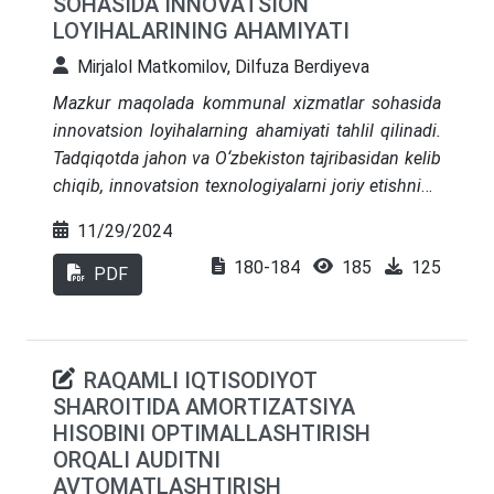
SOHASIDA INNOVATSION
samaradorlikni oshirishga qaratilgan
LOYIHALARINING AHAMIYATI
strategiyalarni ishlab chiqishga xizmat qiladi.
Mirjalol Matkomilov, Dilfuza Berdiyeva
Mazkur maqolada kommunal xizmatlar sohasida
innovatsion loyihalarning ahamiyati tahlil qilinadi.
Tadqiqotda jahon va O‘zbekiston tajribasidan kelib
chiqib, innovatsion texnologiyalarni joriy etishning
iqtisodiy, ekologik va ijtimoiy foydalari ko‘rib
11/29/2024
chiqilgan. Innovatsion loyihalar, jumladan, aqlli
180-184
185
125
shaharlar tizimi, raqamli boshqaruv, energiya
PDF
samaradorligi va chiqindilarni qayta ishlash kabi
yondashuvlar orqali resurslarni samarali
boshqarish, atrof-muhitni himoya qilish va aholi
RAQAMLI IQTISODIYOT
farovonligini oshirish imkoniyatlari tahlil etilgan.
SHAROITIDA AMORTIZATSIYA
Shuningdek, maqolada innovatsion
HISOBINI OPTIMALLASHTIRISH
texnologiyalarni joriy etishda mavjud bo‘lgan
ORQALI AUDITNI
infratuzilma, moliyaviy va texnologik cheklovlar
AVTOMATLASHTIRISH
muhokama qilinadi hamda bu muammolarni hal