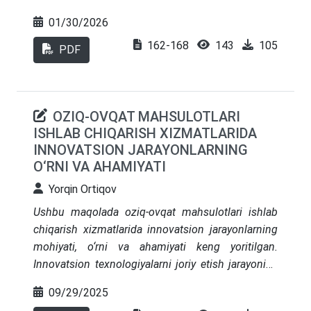
Shuningdek, kichik biznes subyektlarining raqobat
01/30/2026
muhitini kuchaytirishdagi roli va innovatsion
162-168
143
105
faoliyatni qo‘llab-quvvatlashdagi imkoniyatlari
PDF
tahlil qilingan. Tadqiqot davomida kichik biznesni
rivojlantirishga qaratilgan davlat siyosati, imtiyoz
va rag‘batlantirish mexanizmlarining samaradorligi
OZIQ-OVQAT MAHSULOTLARI
ko‘rib chiqilgan.
ISHLAB CHIQARISH XIZMATLARIDA
INNOVATSION JARAYONLARNING
O‘RNI VA AHAMIYATI
Yorqin Ortiqov
Ushbu maqolada oziq-ovqat mahsulotlari ishlab
chiqarish xizmatlarida innovatsion jarayonlarning
mohiyati, o‘rni va ahamiyati keng yoritilgan.
Innovatsion texnologiyalarni joriy etish jarayonida
ishlab chiqarish samaradorligini oshirish,
09/29/2025
mahsulot sifatini yaxshilash hamda iste’molchilar