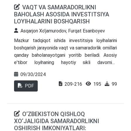
VAQT VA SAMARADORLIKNI
BAHOLASH ASOSIDA INVESTITSIYA
LOYIHALARINI BOSHQARISH
Asqarjon Xo’jamurodov, Furqat Esanboyev
Mazkur tadqiqot ishida investitsiya loyihalarini
boshqarish jarayonida vaqt va samaradorlik omillari
qanday baholanayotgani yoritib beriladi. Asosiy
e'tibor loyihaning hayotiy sikli davomida
samaradorlikni oshirish va loyihaning amalga
09/30/2024
oshirilish muddatlarini qisqartirish orqali iqtisodiy
209-216
195
99
foyda olish imkoniyatlariga qaratilgan. Bu mavzu
PDF
hozirgi kunda juda dolzarb bo‘lib, loyihalarning
muvaffaqiyatli amalga oshirilishi va ularning
iqtisodiy samaradorligini oshirish uchun asosiy
O‘ZBEKISTON QISHLOQ
mezonlardan biri sifatida qaralmoqda. Investitsiya
XO‘JALIGIDA SAMARADORLIKNI
loyihalari bo‘yicha qaror qabul qilish jarayoni
OSHIRISH IMKONIYATLARI:
ko‘pincha resurslarning cheklanganligi va vaqt omili