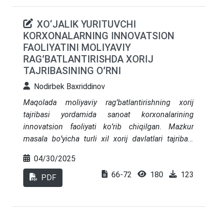
integratsiyalash imkoniyatlari ko‘rib chiqiladi.
XO‘JALIK YURITUVCHI
Maqolada ilg‘or xalqaro tajribalarga asoslangan
KORXONALARNING INNOVATSION
taklif va tavsiyalar orqali soliq preferensiyalarining
FAOLIYATINI MOLIYAVIY
shaffof va samarali hisobini yuritish bo‘yicha
RAGʻBATLANTIRISHDA XORIJ
takomillashgan yondashuvlar ishlab chiqilgan.
TAJRIBASINING OʻRNI
Nodirbek Baxriddinov
Maqolada moliyaviy ragʻbatlantirishning xorij
tajribasi yordamida sanoat korxonalarining
innovatsion faoliyati koʻrib chiqilgan. Mazkur
masala boʻyicha turli xil xorij davlatlari tajribasi
oʻrganilgan va ularni sanoat korxonalarida
04/30/2025
foydalanish imkoniyatlari aniqlangan va
66-72
180
123
baholangan. Innovatsion faoliyatni moliyaviy
PDF
ragʻbatlantirishning xorij tajribasidan foydalanish
boʻyicha takliflar ishlab chiqilgan.