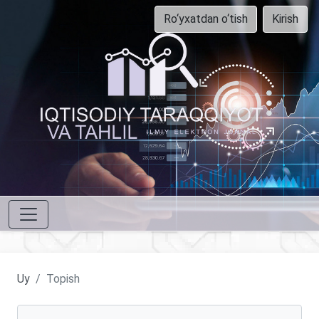
Ro‘yxatdan o‘tish
Kirish
Uy
Topish
Maqolalarni qidirish