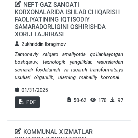
NEFT-GAZ SANOATI
KORXONALARIDA ISHLAB CHIQARISH
FAOLIYATINING IQTISODIY
SAMARADORLIGINI OSHIRISHDA
XORIJ TAJRIBASI
Zukhriddin Ibragimov
Zamonaviy xalqaro amaliyotda qo‘llanilayotgan
boshqaruv, texnologik yangiliklar, resurslardan
samarali foydalanish va raqamli transformatsiya
usullari o‘rganilib, ularning mahalliy korxonalar
uchun qo‘llash imkoniyatlari baholandi.
01/31/2025
Tadqiqotda AQSh, Norvegiya, Rossiya va boshqa
58-62
178
97
ilg‘or davlatlarning neft-gaz sanoati
PDF
korxonalaridagi muvaffaqiyatli tajribalari tahlil
qilinib, ularning iqtisodiy samaradorlikka ijobiy
ta’sir ko‘rsatgan omillari yoritildi. Maqola natijalari
KOMMUNAL XIZMATLAR
O‘zbekistonning neft-gaz sohasi korxonalarida