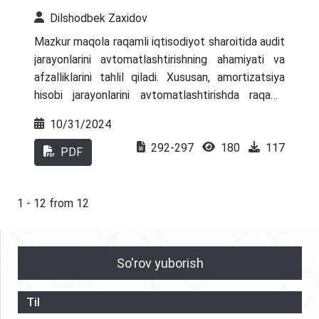
qilish uchun tavsiyalar keltirilgan.
Dilshodbek Zaxidov
Mazkur maqola raqamli iqtisodiyot sharoitida audit
jarayonlarini avtomatlashtirishning ahamiyati va
afzalliklarini tahlil qiladi. Xususan, amortizatsiya
hisobi jarayonlarini avtomatlashtirishda raqamli
yondashuvning roli ko‘rib chiqiladi. Dasturiy kod va
10/31/2024
algoritmlar yordamida ma'lumotlarni tezkor va aniq
292-297
180
117
tahlil qilish, auditorlik tekshiruvlarini
PDF
optimallashtirish, resurslardan samarali foydalanish
va jarayonlarni shaffof qilish imkoniyatlari ochib
beriladi. Ushbu yondashuv orqali xatolarni sezilarli
1 - 12 from 12
darajada kamaytirish va audit natijalarining
ishonchliligini oshirishga erishildi.
So'rov yuborish
Til