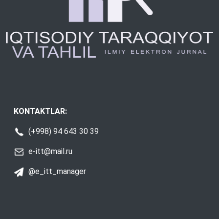
KONTAKTLAR:
(+998) 94 643 30 39
e-itt@mail.ru
@e_itt_manager