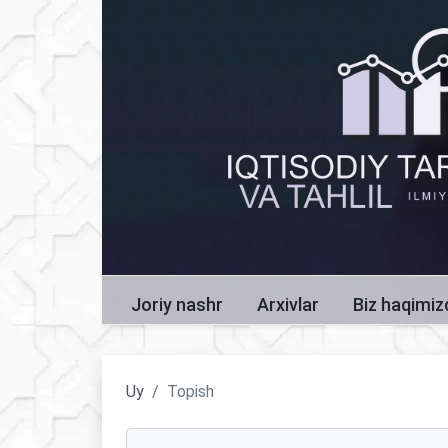
Joriy nashr
Arxivlar
Biz haqimi
Uy
Topish
Maqolalarni qidirish