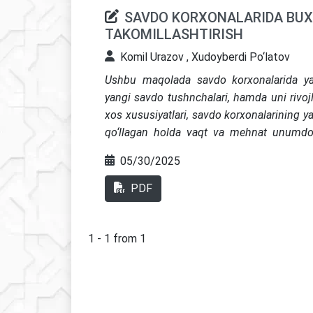
SAVDO KORXONALARIDA BUXG
TAKOMILLASHTIRISH
Komil Urazov , Xudoyberdi Po‘latov
Ushbu maqolada savdo korxonalarida yan
yangi savdo tushnchalari, hamda uni rivojl
xos xususiyatlari, savdo korxonalarining y
qo‘llagan holda vaqt va mehnat unumdorl
buxgalteriya hisobini xalqaro standartlarga 
05/30/2025
PDF
1 - 1 from 1