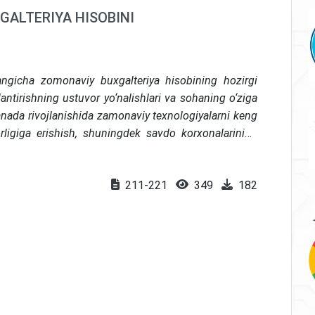
ALTERIYA HISOBINI
gicha zomonaviy buxgalteriya hisobining hozirgi
antirishning ustuvor yo‘nalishlari va sohaning o‘ziga
anada rivojlanishida zamonaviy texnologiyalarni keng
igiga erishish, shuningdek savdo korxonalarining
moslashtirish yoritib berilgan.
211-221
349
182