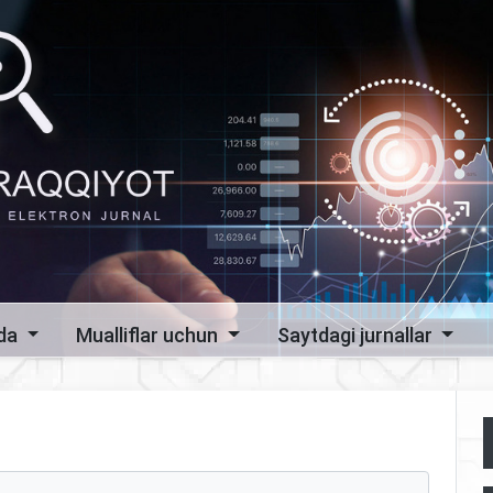
zda
Mualliflar uchun
Saytdagi jurnallar