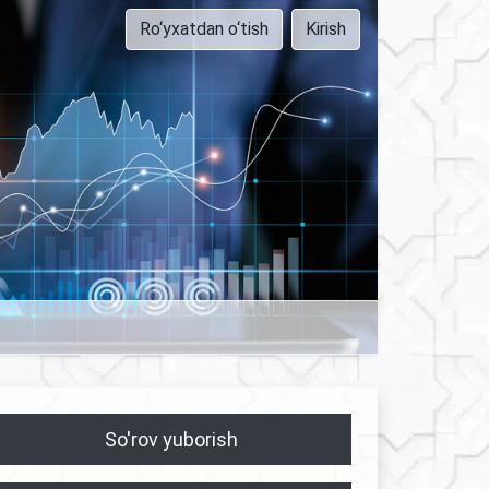
Ro‘yxatdan o‘tish
Kirish
So'rov yuborish