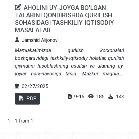
AHOLINI UY-JOYGA BOʻLGAN
TALABINI QONDIRISHDA QURILISH
SOHASIDAGI TASHKILIY-IQTISODIY
MASALALAR
Jamshid Alijonov
Mamlakatimizda qurilish korxonalari
boshqaruvidagi tashkiliy-iqtisodiy holatlar, qurilish
qiymatini hisoblashning usullari va ularning uy-
joylar narx-navosiga ta’siri. Mazkur maqolada
aholining birlamchi ehtiyojlaridan boʻlmish uy-
02/27/2025
joyga boʻlgan talabni qondirishning imkoniyatlarini
9-16
185
143
kengaytirish toʻgʻrisida fikr yuritilgan.
PDF
1 - 1 from 1