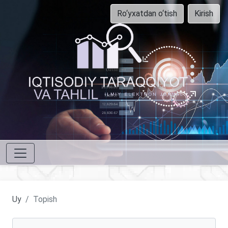
Ro‘yxatdan o‘tish
Kirish
Uy
Topish
Maqolalarni qidirish