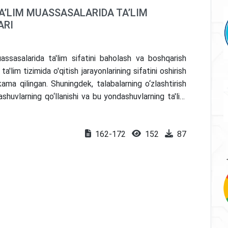
A’LIM MUASSASALARIDA TA’LIM
ARI
assasalarida ta'lim sifatini baholash va boshqarish
'lim tizimida o'qitish jarayonlarining sifatini oshirish
kama qilingan. Shuningdek, talabalarning o‘zlashtirish
ashuvlarning qo‘llanishi va bu yondashuvlarning ta'lim
gan. Maqola natijalari texnika yo‘nalishidagi oliy o‘quv
m ilmiy-amaliy tavsiyalarni o‘z ichiga oladi.
162-172
152
87