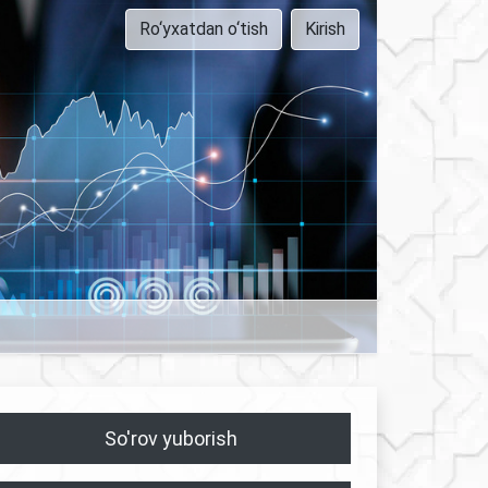
Ro‘yxatdan o‘tish
Kirish
So'rov yuborish