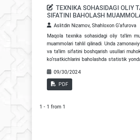
TEXNIKA SOHASIDAGI OLIY T
SIFATINI BAHOLASH MUAMMOL
Aslitdin Nizamov, Shahloxon G‘afurova
Maqola texnika sohasidagi oliy ta'lim mu
muammolari tahlil qilinadi. Unda zamonaviy ta
va ta’lim sifatini boshqarish usullari muho
ko‘rsatkichlarini baholashda statistik yond
sifati monitoringida ahamiyati yoritib beril
09/30/2024
yurtlari uchun ta'lim sifatini oshirishda muhi
PDF
1 - 1 from 1