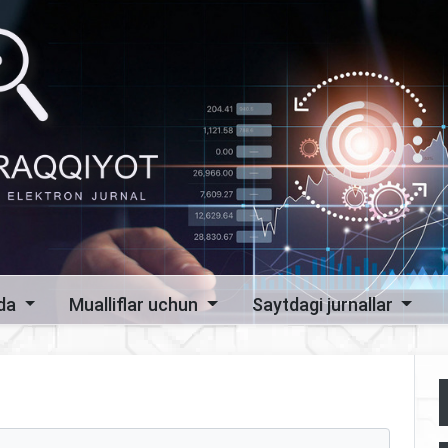
zda
Mualliflar uchun
Saytdagi jurnallar