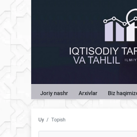
Joriy nashr
Arxivlar
Biz haqimi
Uy
Topish
Maqolalarni qidirish