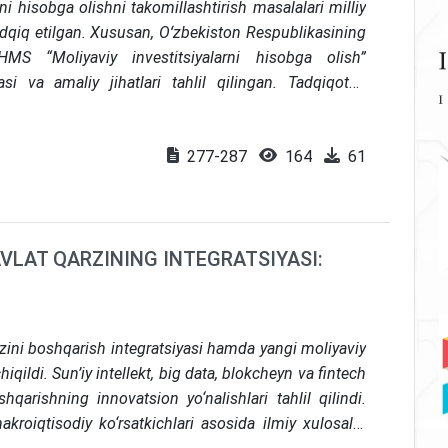
i hisobga olishni takomillashtirish masalalari milliy
adqiq etilgan. Xususan, Oʻzbekiston Respublikasining
MS “Moliyaviy investitsiyalarni hisobga olish”
si va amaliy jihatlari tahlil qilingan. Tadqiqotda
 tasniflash boʻyicha anʼanaviy yondashuvlar hamda
naviy modellar oʻrtasidagi farqlar ochib berilgan.
277-287
164
61
znes modelga asoslangan tasniflash, haqqoniy qiymat
zarari (ECL) modeli ilmiy jihatdan tahlil qilingan.
irishga qaratilgan ilmiy va amaliy tavsiyalar ishlab
VLAT QARZINING INTEGRATSIYASI:
zini boshqarish integratsiyasi hamda yangi moliyaviy
hiqildi.
Sun’iy intellekt, big data, blokcheyn va fintech
hqarishning innovatsion yo‘nalishlari tahlil qilindi.
roiqtisodiy ko‘rsatkichlari asosida ilmiy xulosalar