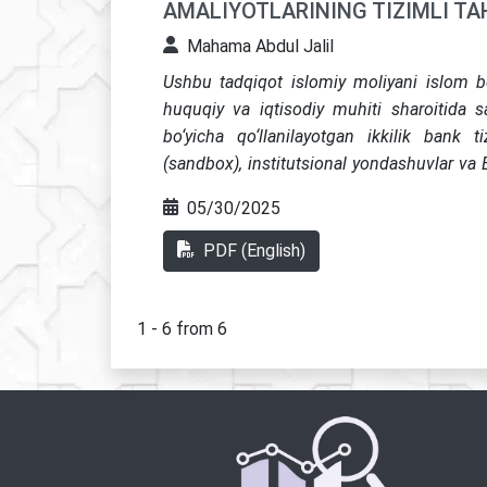
AMALIYOTLARINING TIZIMLI TAH
Mahama Abdul Jalil
Ushbu tadqiqot islomiy moliyani islom b
huquqiy va iqtisodiy muhiti sharoitida sa
bo‘yicha qo‘llanilayotgan ikkilik bank t
(sandbox), institutsional yondashuvlar va
Nigeriyadagi tajribalarni tahlil qilgan hold
05/30/2025
moliya tizimiga moslashuvini yoritadi. Sif
tadqiqot islomiy tamoyillar bilan moslash
PDF (English)
ta’kidlaydi. Ishda O‘zbekistonda iqtisodiyo
moliyani ilgari suruvchi, inklyuziv, ax
quvvatlashga oid siyosiy tavsiyalar ilgari sur
1 - 6 from 6