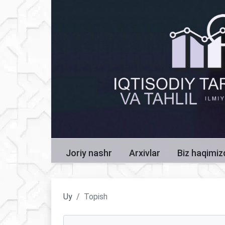
Joriy nashr
Arxivlar
Biz haqimi
Uy
Topish
Maqolalarni qidirish