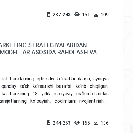
237-243
161
109
ARKETING STRATEGIYALARIDAN
 MODELLAR ASOSIDA BAHOLASH VA
rat banklarining iqtisodiy ko'rsatkichlariga, ayniqsa
anday ta'sir ko'rsatishi batafsil ko'rib chiqilgan.
a bankining 18 yillik moliyaviy maʼlumotlaridan
jatlarining koʻpayishi, xodimlarni rivojlantirishga
 daromadiga taʼsiri oʻrtasidagi bogʻliqligi o’rganildi.
giyalar ta'sirini bashorat qilish va baholash uchun
244-253
165
136
utoregressive Distributed Lag) modellari ishlab
jatlarining ortishi, bank ishchi xodimlariga qilingan