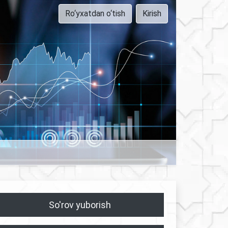
Ro‘yxatdan o‘tish
Kirish
So'rov yuborish