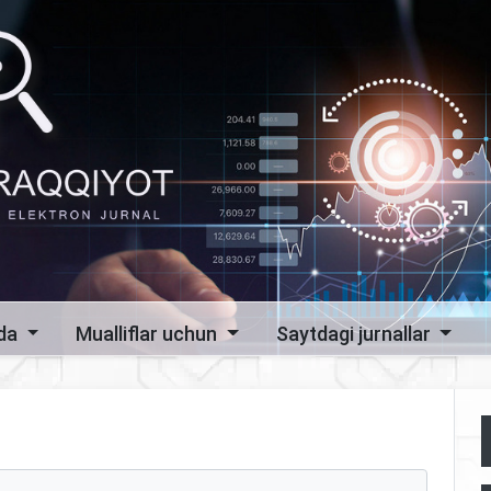
zda
Mualliflar uchun
Saytdagi jurnallar