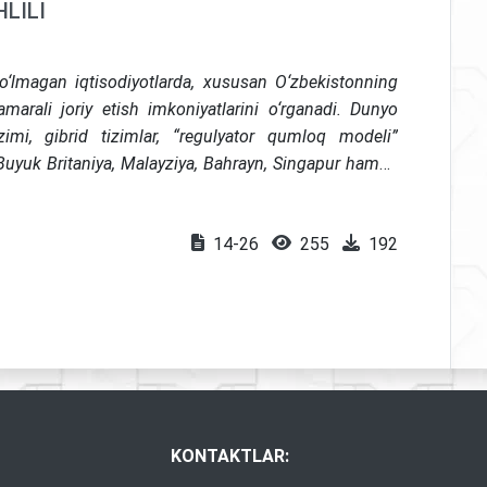
LILI
o‘lmagan iqtisodiyotlarda, xususan O‘zbekistonning
marali joriy etish imkoniyatlarini o‘rganadi. Dunyo
izimi, gibrid tizimlar, “regulyator qumloq modeli”
 Buyuk Britaniya, Malayziya, Bahrayn, Singapur hamda
a, tadqiqot turli yurisdiktsiyalarning Shariatga muvofiq
atli (qualitative) metodologiyadan foydalangan holda,
14-26
255
192
gan tartibga solish innovatsiyalarining zarurligini
tni diversifikatsiya qilish vositasi sifatida islomiy
loqiy va barqaror moliyaviy rivojlanishni qo‘llab-
iladi.
KONTAKTLAR: