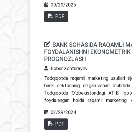
ishlab chiqildi.
09/29/2025
PDF
BANK SOHASIDA RAQAMLI M
FOYDALANISHNI EKONOMETRIK
PROGNOZLASH
Bobur Xonturayev
Tadqiqotda raqamli marketing usullari tijo
bank sektorining o'zgaruvchan muhitida q
Tadqiqotda Oʻzbekistondagi ATIB Ipotek
foydalangan holda raqamli marketing xara
investitsiyalarning ortishi va uning banklar
02/29/2024
Tadqiqotda bank sohasida marketing strate
VAR (Vector Autoregressive) va ARDL (A
PDF
chiqildi. Natijalar raqamli marketing hara