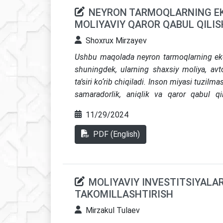
NEYRON TARMOQLARNING E
MOLIYAVIY QAROR QABUL QILIS
Shoxrux Mirzayev
Ushbu maqolada neyron tarmoqlarning ekon
shuningdek, ularning shaxsiy moliya, avt
ta’siri ko‘rib chiqiladi. Inson miyasi tuzi
samaradorlik, aniqlik va qaror qabul qili
imkoniyatiga ega. Shaxsiy moliyada ular
11/29/2024
modellar yordamida byudjetlash, jamg‘ar
mumkin. Sog‘liqni saqlash sohasida es
PDF (English)
yaxshilaydi va prognozli davolashni ta’m
ekonometriyada moliyaviy o‘zgarishlarni tahl
boshqarishdagi qo‘llanishi yoritiladi. 
MOLIYAVIY INVESTITSIYALA
ma’lumotlarning maxfiyligi, xavfsizligi v
TAKOMILLASHTIRISH
mas’uliyatli rivojlantirish zarurligi ta’
ekonometriya modellari va moliyaviy tiziml
Mirzakul Tulaev
uchun juda katta va zarur ekanligini ko‘rsat