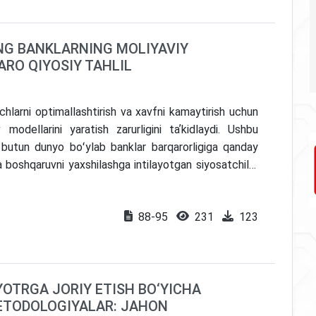
larining moliyaviy muvaffaqiyatlari o'rtasidagi kuchli
t raqamli marketing samaradorligi bo'yicha kengroq
G BANKLARNING MOLIYAVIY
institutlar uchun marketing strategiyasi va inson
ARO QIYOSIY TAHLIL
 samaradorligini optimallashtirishga qaratilgan qimmatli
chlarni optimallashtirish va xavfni kamaytirish uchun
odellarini yaratish zarurligini taʼkidlaydi. Ushbu
 butun dunyo boʻylab banklar barqarorligiga qanday
 va boshqaruvni yaxshilashga intilayotgan siyosatchilar
u natijalar iqtisodiy samaradorlikni optimallashtirish
shqaruvning oʻziga xos usullariga ehtiyoj borligini
88-95
231
123
ng turli modellari moliya institutlarining global
agi ekspert bilimlariga hissa qoʻshadi va boshqaruv
satchilar va bank rahbarlariga maʼlumot beradi.
YOTRGA JORIY ETISH BO‘YICHA
TODOLOGIYALAR: JAHON