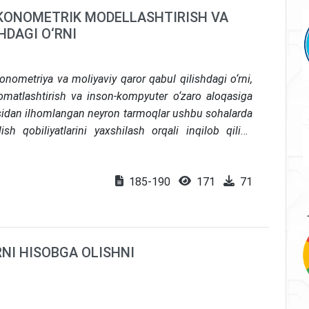
KONOMETRIK MODELLASHTIRISH VA
HDAGI O‘RNI
ometriya va moliyaviy qaror qabul qilishdagi o‘rni,
omatlashtirish va inson-kompyuter o‘zaro aloqasiga
lmasidan ilhomlangan neyron tarmoqlar ushbu sohalarda
sh qobiliyatlarini yaxshilash orqali inqilob qilish
 McCulloch-Pitts neyron kabi avtomatlashtirilgan
ma va xarajatlarni boshqarishni optimallashtirishi
185-190
171
71
a neyron tarmoqlar diagnostika imkoniyatlarini
inlaydi. Maqolada, shuningdek, neyron tarmoqlarning
il qilish, firibgarlikni aniqlash va risklarni samarali
Shu bilan birga, algoritmik qaror qabul qilishda
RNI HISOBGA OLISHNI
a tarafkashlikka oid muammolar ham ko‘rib chiqilib,
kidlanadi. Umuman olganda, maqola neyron tarmoqlarni
arga integratsiya qilish foydalari zamonaviy yutuqlar
adi.