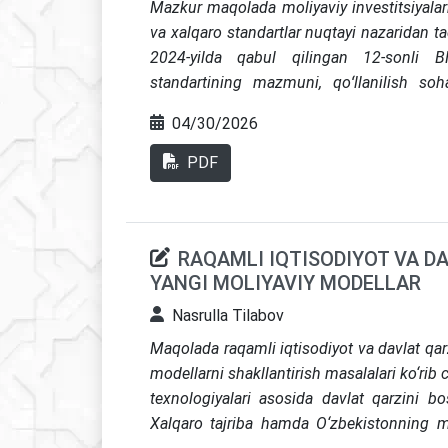
Mazkur maqolada moliyaviy investitsiyalarn
va xalqaro standartlar nuqtayi nazaridan t
2024-yilda qabul qilingan 12-sonli BH
standartining mazmuni, qoʻllanilish soha
moliyaviy investitsiyalarni baholash va
04/30/2026
xalqaro amaliyotda qoʻllanilayotgan zamo
Jumladan, IFRS 9 standarti doirasidagi bi
PDF
boʻyicha baholash va kutilayotgan kredit 
Buxgalteriya hisobi amaliyotini rivojlant
chiqilgan.
RAQAMLI IQTISODIYOT VA DA
YANGI MOLIYAVIY MODELLAR
Nasrulla Tilabov
Maqolada raqamli iqtisodiyot va davlat qar
modellarni shakllantirish masalalari ko‘rib c
texnologiyalari asosida davlat qarzini bos
Xa
lqaro tajriba hamda O‘zbekistonning mak