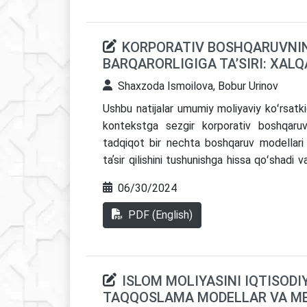
investitsiyalarning o‘sishi va tijorat bank
bog'liqligi ochib berildi. Ushbu tadqiqo
KORPORATIV BOSHQARUVNIN
munozaraga hissa qo'shadi va moliyaviy 
BARQARORLIGIGA TA’SIRI: XALQ
kapitaliga sarmoya kiritish orqali iqtisodiy
tushunchalarni taqdim etadi.
Shaxzoda Ismoilova, Bobur Urinov
Ushbu natijalar umumiy moliyaviy koʻrsatki
kontekstga sezgir korporativ boshqaruv m
tadqiqot bir nechta boshqaruv modellari
taʼsir qilishini tushunishga hissa qoʻshadi
va bank menejerlariga maʼlumot beradi. Ushb
06/30/2024
va xavfni kamaytirish uchun korporativ bo
taʼkidlaydi. Ushbu tadqiqot boshqaruvni
PDF (English)
barqarorligiga qanday taʼsir etishi haqid
tuzilmalarini yaxshilashga intilayotgan siyo
ISLOM MOLIYASINI IQTISODI
TAQQOSLAMA MODELLAR VA ME