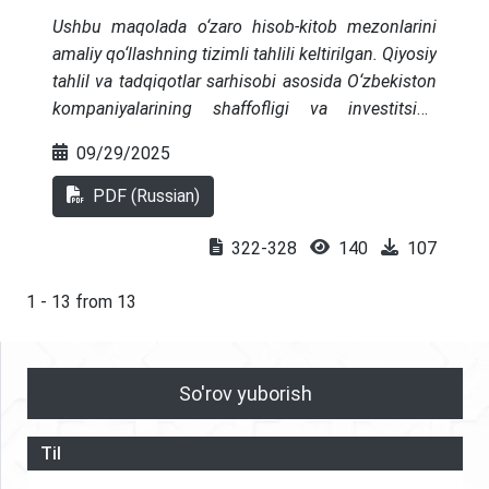
Ushbu maqolada o‘zaro hisob-kitob mezonlarini
amaliy qo‘llashning tizimli tahlili keltirilgan. Qiyosiy
tahlil va tadqiqotlar sarhisobi asosida O‘zbekiston
kompaniyalarining shaffofligi va investitsion
jozibadorligini oshirish, buxgalteriya hisobini
09/29/2025
uyg‘unlashtirish, moliyaviy hisobotning
shaffofligini oshirish bo‘yicha asosiy xulosa va
PDF (Russian)
tavsiyalar berilgan.
322-328
140
107
1 - 13 from 13
So'rov yuborish
Til