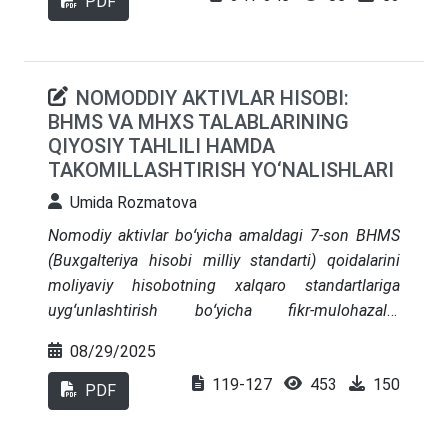
PDF
berish jihatlariga e’tibor qaratilgan.
NOMODDIY AKTIVLAR HISOBI:
BHMS VA MHXS TALABLARINING
QIYOSIY TAHLILI HAMDA
TAKOMILLASHTIRISH YO‘NALISHLARI
Umida Rozmatova
Nomodiy aktivlar boʻyicha amaldagi 7-son BHMS
(Buxgalteriya hisobi milliy standarti) qoidalarini
moliyaviy hisobotning xalqaro standartlariga
uygʻunlashtirish boʻyicha fikr-mulohazalar
yuritilgan. BHMSning tegishli bandlariga
08/29/2025
oʻzgartirish va qoʻshimchalar kiritish yuzasidan
119-127
453
150
ilmiy takliflar va tavsiyalar berilgan. Natijada
PDF
amaldagi 7-son BHMS “Nomoddiy aktivlar” nomli
standart qoidalarini MHXS talablariga muvofiqligi