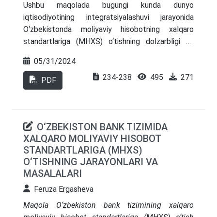
Ushbu maqolada bugungi kunda dunyo
iqtisodiyotining integratsiyalashuvi jarayonida
O‘zbekistonda moliyaviy hisobotning xalqaro
standartlariga (MHXS) o‘tishning dolzarbligi va
ahamiyati haqida so‘z yuritilgan. Shuningdek, BHMS
05/31/2024
asosida tuzilgan moliyaviy hisobotlarni MHXSga
234-238
495
271
muvofiq uyg’unlashtirish masalalari,
PDF
transformatsiya qilish bosqichlari keltirib o‘tilgan
hamda milliy standartlar va xalqaro moliyaviy
hisobot standartlari o‘rtasidagi farqlar tahlil
O‘ZBEKISTON BANK TIZIMIDA
qilingan
XALQARO MOLIYAVIY HISOBOT
STANDARTLARIGA (MHXS)
O‘TISHNING JARAYONLARI VA
MASALALARI
Feruza Ergasheva
Maqola O‘zbekiston bank tizimining xalqaro