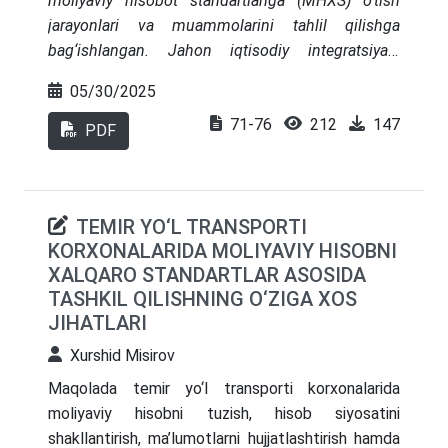
moliyaviy hisobot standartlariga (MHXS) o‘tish
jarayonlari va muammolarini tahlil qilishga
bag‘ishlangan. Jahon iqtisodiy integratsiyasi
sharoitida muhim ahamiyatga ega bo‘lgan ushbu
05/30/2025
standartlarning joriy etilishi moliyaviy hisobotning
71-76
212
147
shaffofligi, taqqoslanuvchanligi va ishonchliligini
PDF
ta’minlashga yordam beradi. O‘zbekiston
Respublikasida MHXSga o‘tish iqtisodiy
islohotlarning muhim qismi sifatida banklarning
TEMIR YO‘L TRANSPORTI
xalqaro moliya bozorlariga integratsiyalashuvi va
KORXONALARIDA MOLIYAVIY HISOBNI
investorlar ishonchini oshirishga yordam beradi.
XALQARO STANDARTLAR ASOSIDA
Biroq, bu jarayon normativ-huquqiy bazani
TASHKIL QILISHNING O‘ZIGA XOS
moslashtirish, malakali kadrlar tayyorlash va
JIHATLARI
axborot texnologiyalari infratuzilmasini
rivojlantirish kabi qiyinchiliklarni keltirib chiqaradi.
Xurshid Misirov
Maqolada ushbu jarayonning asosiy masalalari,
Maqolada temir yo‘l transporti korxonalarida
muammolari va istiqbolli yechimlari tahlil qilinadi.
moliyaviy hisobni tuzish, hisob siyosatini
shakllantirish, ma’lumotlarni hujjatlashtirish hamda