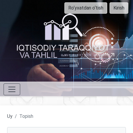
Ro‘yxatdan o‘tish
Kirish
Uy
Topish
Maqolalarni qidirish