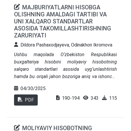
MAJBURIYATLARNI HISOBGA
OLISHNING AMALDAGI TARTIBI VA
UNI XALQARO STANDARTLAR
ASOSIDA TAKOMILLASHTIRISHNING
ZARURIYATI
Dildora Pashaxodjayeva, Odinakhon Ikromova
Ushbu maqolada O‘zbekiston Respublikasi
buxgalteriya hisobini moliyaviy hisobotning
xalqaro standartlari asosida uyg‘unlashtirish
hamda bu orqali jahon bozoriga aniq va ishonchli
ma’lumotlar bilan kirish, majburiyatlar hisobining
04/30/2025
yuritilishi va uning xalqaro standartlar asosida
190-194
343
115
takomillashtirilishining zaruriyati, shuningdek,
PDF
Oʻzbekiston Respublikasi Prezidentining
«Moliyaviy hisobotning xalqaro standartlariga
oʻtish boʻyicha qoʻshimcha chora-tadbirlar
MOLIYAVIY HISOBOTNING
toʻgʻrisida»gi 2020-yil 24-fevraldagi PQ-4611 qarori