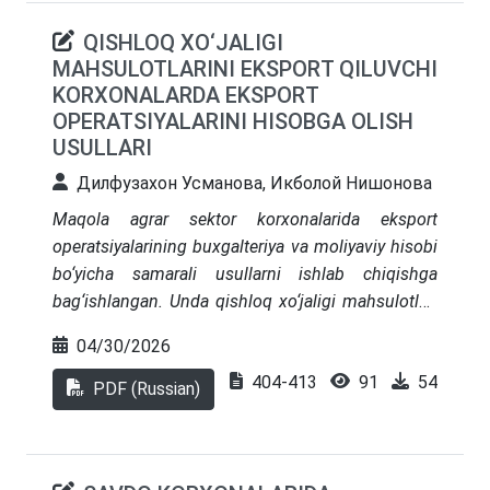
taʼminlanadi va ularni korxonalar amaliyotida
QISHLOQ XO‘JALIGI
qoʻllash imkoniyati yaratiladi.
MAHSULOTLARINI EKSPORT QILUVCHI
KORXONALARDA EKSPORT
OPERATSIYALARINI HISOBGA OLISH
USULLARI
Дилфузахон Усманова, Икболой Нишонова
Maqola agrar sektor korxonalarida eksport
operatsiyalarining buxgalteriya va moliyaviy hisobi
bo‘yicha samarali usullarni ishlab chiqishga
bag‘ishlangan. Unda qishloq xo‘jaligi mahsulotlari
eksporti hisobini yuritishda milliy me’yorlar
04/30/2026
(BHMS/PBU)ni moliyaviy hisobotning xalqaro
404-413
91
54
standartlari IFRS, xususan, IFRS 15 “Mijozlar bilan
PDF (Russian)
tuzilgan shartnomalar bo‘yicha tushum” bilan
integratsiya qilish zarurati asoslab berilgan.
Eksport operatsiyalarini hisobga olishning yagona