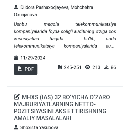
Dildora Pashaxodjayeva, Mohchehra
Oxunjanova
Ushbu maqola telekommunikatsiya
kompaniyalarida foyda solig‘i auditining o‘ziga xos
xususiyatlari haqida bo‘lib, unda
telekommunikatsiya kompaniyalarida audit
o‘tkazishning o‘ziga xos xususiyatlari, billing
11/29/2024
tizimining afzalliklari, shuningdek amalga
245-251
213
86
oshirilishi zarur bo‘lgan vazifalar bayon qilingan.
PDF
MHXS (IAS) 32 BO‘YICHA O‘ZARO
MAJBURIYATLARNING NЕTTO-
POZITSIYASINI AKS ETTIRISHNING
AMALIY MASALALARI
Shoxista Yakubova