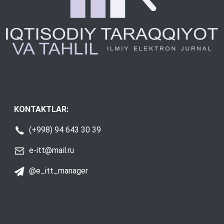
KONTAKTLAR:
(+998) 94 643 30 39
e-itt@mail.ru
@e_itt_manager