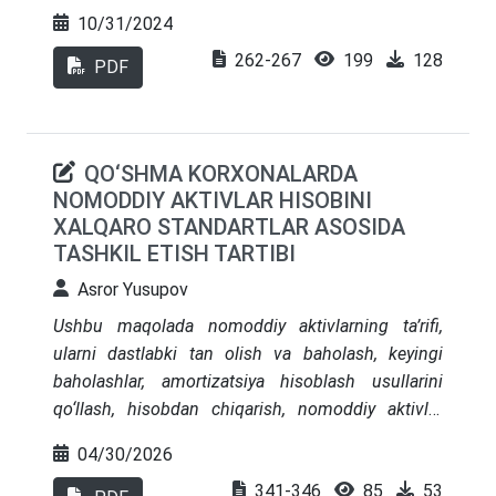
standartlarga transformatsiya qilish boshqichlari,
10/31/2024
qiyinchiliklari, afzalliklari va dolzarb masalalari,
262-267
199
128
shuningdek amalga oshirilishi zarur bo‘lgan ishlar
PDF
bayon qilingan.
QO‘SHMA KORXONALARDA
NOMODDIY AKTIVLAR HISOBINI
XALQARO STANDARTLAR ASOSIDA
TASHKIL ETISH TARTIBI
Asror Yusupov
Ushbu maqolada nomoddiy aktivlarning ta’rifi,
ularni dastlabki tan olish va baholash, keyingi
baholashlar, amortizatsiya hisoblash usullarini
qo‘llash, hisobdan chiqarish, nomoddiy aktivlar
hisobini Moliyaviy hisobotning xalqaro
04/30/2026
standartlariga muvofiq aks ettirish hamda
341-346
85
53
moliyaviy hisobotning tegishli moddalarida ochib