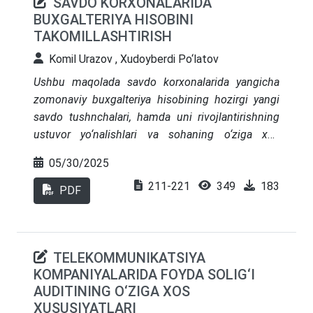
SAVDO KORXONALARIDA
uslubiy modelini, jumladan, tushumni tan olish,
BUXGALTERIYA HISOBINI
valyuta hisobi va kurs farqlari hisobini joriy etish
TAKOMILLASHTIRISH
hisobotlar shaffofligini oshirish, moliyaviy
ko‘rsatkichlarning buzib ko‘rsatilishi xavfini
Komil Urazov , Xudoyberdi Po‘latov
kamaytirish hamda agrar korxonalarning
Ushbu maqolada savdo korxonalarida yangicha
investitsion jozibadorligini kuchaytirishga xizmat
zomonaviy buxgalteriya hisobining hozirgi yangi
qilishi ko‘rsatib berilgan.
savdo tushnchalari, hamda uni rivojlantirishning
ustuvor yo‘nalishlari va sohaning o‘ziga xos
xususiyatlari, savdo korxonalarining yanada
05/30/2025
rivojlanishida zamonaviy texnologiyalarni keng
211-221
349
183
qo‘llagan holda vaqt va mehnat unumdorligiga
PDF
erishish, shuningdek savdo korxonalarining
buxgalteriya hisobini xalqaro standartlarga
moslashtirish yoritib berilgan.
TELEKOMMUNIKATSIYA
KOMPANIYALARIDA FOYDA SOLIG‘I
AUDITINING O‘ZIGA XOS
XUSUSIYATLARI