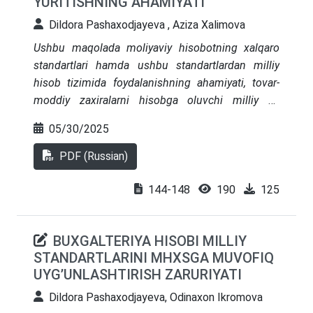
YURITISHNING AHAMIYATI
o‘zaro hamkorlikda, jumladan iqtisodiy
munosabatlarni rivojlantirishda, ayniqsa,
Dildora Pashaxodjayeva , Aziza Xalimova
investitsiya muhitini yaxshilashda muhim vosita
Ushbu maqolada moliyaviy hisobotning xalqaro
bo‘lib xizmat qilmoqda. Mazkur maqolada MHXS,
standartlari hamda ushbu standartlardan milliy
xalqaro tajriba, dunyo mamlakatlarida qo‘llanilishi
hisob tizimida foydalanishning ahamiyati, tovar-
kabi bir qator jihatlar yoritib o‘tilgan.
moddiy zaxiralarni hisobga oluvchi milliy va
xalqaro standartlar, ular o‘rtasidagi asosiy farqlar,
05/30/2025
shuningdek, tovar-moddiy zaxiralarning hisobini
tashkil etishning huquqiy asoslari, asosiy vazifalari
PDF (Russian)
va bunda xalqaro standartlardan foydalanishning
ahamiyati tahlil qilingan.
144-148
190
125
BUXGALTERIYA HISOBI MILLIY
STANDARTLARINI MHXSGA MUVOFIQ
UYG’UNLASHTIRISH ZARURIYATI
Dildora Pashaxodjayeva, Odinaxon Ikromova