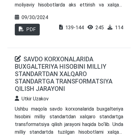
moliyaviy hisobotlarda aks ettirish va xalqaro
standartlarga muvofiq yuritishdan iboratdir.
09/30/2024
139-144
245
114
PDF
SAVDO KORXONALARIDA
BUXGALTERIYA HISOBINI MILLIY
STANDARTDAN XALQARO
STANDARTGA TRANSFORMATSIYA
QILISH JARAYONI
Utkir Uzakov
Ushbu maqola savdo korxonalarida buxgalteriya
hisobini milliy standartdan xalqaro standartga
transformatsiya qilish jarayoni haqida bo‘lib. Unda
milliy standartda tuzilgan hisobotlarni xalqaro