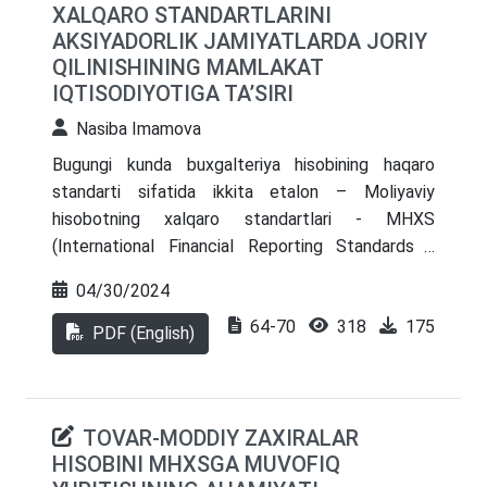
XALQARO STANDARTLARINI
yurtimizda MHXSni rivojlantirish uchun muhim
AKSIYADORLIK JAMIYATLARDA JORIY
asos bo‘lganligi haqida keltirib o‘tiladi
.
QILINISHINING MAMLAKAT
IQTISODIYOTIGA TA’SIRI
Nasiba Imamova
Bugungi kunda buxgalteriya hisobining haqaro
standarti sifatida ikkita etalon – Moliyaviy
hisobotning xalqaro standartlari - MHXS
(International Financial Reporting Standards -
IFRS) hamda AQSHning Buxgalteriya hisobining
04/30/2024
umumqabul qilingan qoidalari - BHUQ (Generally
64-70
318
175
Accepted Accounting Principles - GAAP) tan
PDF (English)
olinmoqda. Tahlillarga ko‘ra, jahonda MHXS haqida
xabardor bo‘lmagan buxgalter deyarli yo‘q.
Shuningdek, dunyo miqyosida kun sayin xalqaro
TOVAR-MODDIY ZAXIRALAR
standartlarni eʼtirof etuvchi mamlakatlar soni
HISOBINI MHXSGA MUVOFIQ
oshib bormoqda. U dunyo mamlakatlari o‘rtasida