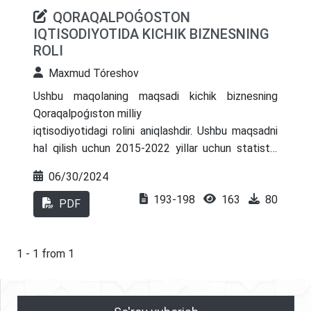
QORAQALPOǴOSTON
IQTISODIYOTIDA KICHIK BIZNESNING
ROLI
Maxmud Tóreshov
Ushbu maqolaning maqsadi kichik biznesning
Qoraqalpoǵıston milliy
iqtisodiyotidagi rolini aniqlashdir. Ushbu maqsadni
hal qilish uchun 2015-2022 yillar uchun statistik
ma'lumotlardan foydalanildi. maqolada rivojlangan
06/30/2024
va rivojlanayotgan
193-198
163
80
mamlakatlarning milliy iqtisodiyotlari uchun kichik
PDF
biznesning roli ko'rsatilgan, bandlik,
makroiqtisodiy ko'rsatkichlardagi kichik biznesning
tuzilishi, byudjet va byudjetdan tashqari
1 - 1 from 1
jamg'armalarni to'ldirishda kichik biznesning hissasi
kabi xususiyatlar bo'yicha qiyosiy tahlil o'tkazildi.
Qoraqalpoǵıstonda kichik tadbirkorlik bo'yicha