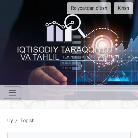
Ro‘yxatdan o‘tish
Kirish
Uy
Topish
Maqolalarni qidirish