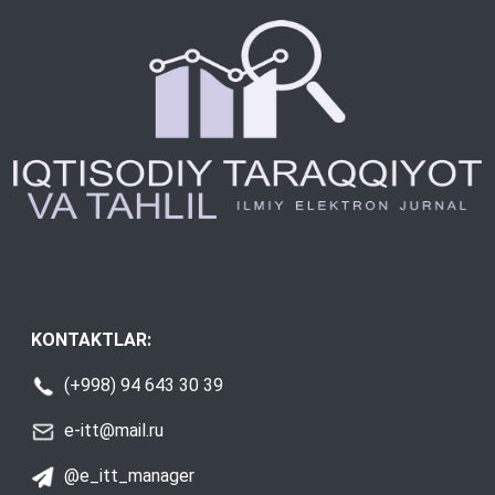
KONTAKTLAR:
(+998) 94 643 30 39
e-itt@mail.ru
@e_itt_manager