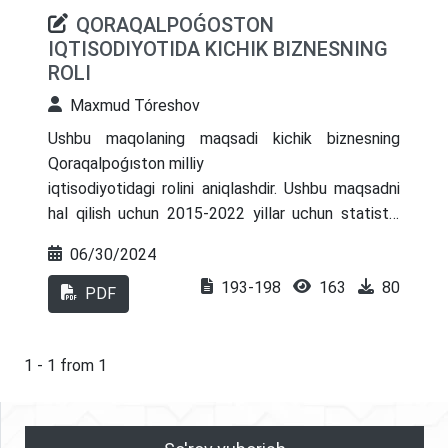
QORAQALPOǴOSTON
IQTISODIYOTIDA KICHIK BIZNESNING
ROLI
Maxmud Tóreshov
Ushbu maqolaning maqsadi kichik biznesning
Qoraqalpoǵıston milliy
iqtisodiyotidagi rolini aniqlashdir. Ushbu maqsadni
hal qilish uchun 2015-2022 yillar uchun statistik
ma'lumotlardan foydalanildi. maqolada rivojlangan
06/30/2024
va rivojlanayotgan
193-198
163
80
mamlakatlarning milliy iqtisodiyotlari uchun kichik
PDF
biznesning roli ko'rsatilgan, bandlik,
makroiqtisodiy ko'rsatkichlardagi kichik biznesning
tuzilishi, byudjet va byudjetdan tashqari
1 - 1 from 1
jamg'armalarni to'ldirishda kichik biznesning hissasi
kabi xususiyatlar bo'yicha qiyosiy tahlil o'tkazildi.
Qoraqalpoǵıstonda kichik tadbirkorlik bo'yicha