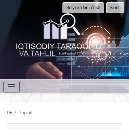
Ro‘yxatdan o‘tish
Kirish
Uy
Topish
Maqolalarni qidirish