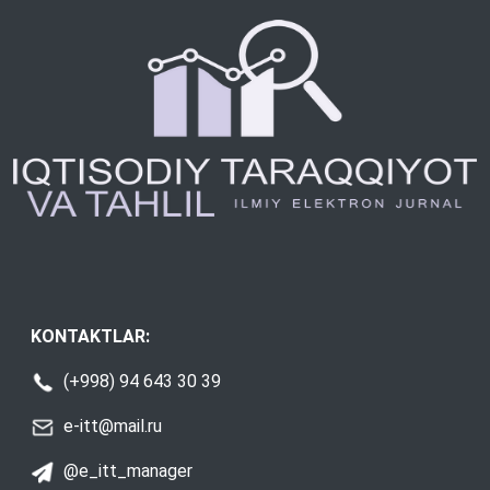
KONTAKTLAR:
(+998) 94 643 30 39
e-itt@mail.ru
@e_itt_manager