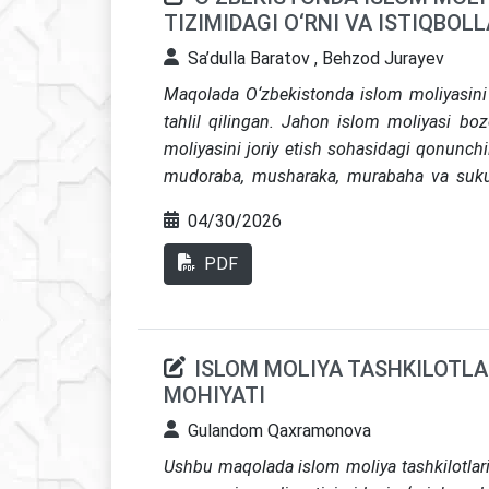
TIZIMIDAGI O‘RNI VA ISTIQBOLL
Sa’dulla Baratov , Behzod Jurayev
Maqolada O‘zbekistonda islom moliyasini bar
tahlil qilingan. Jahon islom moliyasi boz
moliyasini joriy etish sohasidagi qonunchil
mudoraba, musharaka, murabaha va sukukni
o‘rganilgan. Tadqiqot natijalari asosida isl
04/30/2026
bo‘yicha ilmiy xulosa va amaliy tavsiyalar i
PDF
ISLOM MOLIYA TASHKILOTLA
MOHIYATI
Gulandom Qaxramonova
Ushbu maqolada islom moliya tashkilotlari 