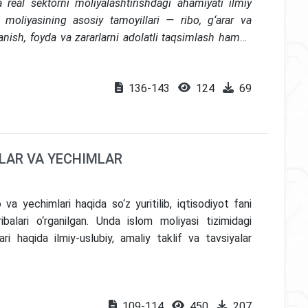
real sektorni moliyalashtirishdagi ahamiyati ilmiy
 moliyasining asosiy tamoyillari — ribo, g‘arar va
yanish, foyda va zararlarni adolatli taqsimlash hamda
blariga muvofiqligi yoritilgan. Shuningdek, islomiy
ushoraka, mudoraba, murobaha, ijara, salam, istisno,
136-143
124
69
rumentlarning iqtisodiy mazmuni, ishlash mexanizmi,
berilgan. Tadqiqotda islom moliya tashkilotlarining
hik va o‘rta biznes subyektlarini qo‘llab-quvvatlash,
amda tizimli moliyaviy xatarlarni kamaytirishdagi roli
LAR VA YECHIMLAR
lari islom moliya institutlari faoliyatining huquqiy,
hakllantirishda muhim metodologik manba sifatida
vositalarining samaradorligi ularning risklarni
yechimlari haqida so‘z yuritilib, iqtisodiyot fani
timoiy mas’uliyat va barqaror iqtisodiy rivojlanishga
ribalari o‘rganilgan. Unda islom moliyasi tizimidagi
bo‘lishi ilmiy asoslangan.
i haqida ilmiy-uslubiy, amaliy taklif va tavsiyalar
109-114
450
207