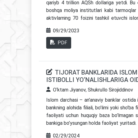
qariyb 4 trillion AQSh dollariga yetdi. Bu 
boshqa moliya institutlari kabi tarmoqlar f
aktivlarning 70 foizini tashkil etuvchi is
operatsion samaradorlik va kuchli talab 
09/29/2023
bo’lsa, mos ravishta, aktivlarning o’rtacha 
raqamli islomiy banklarning yuksalishi 
PDF
MYOR-i va Ummonning islomiy pul bozorlari
Islom moliyasini rivojlantirish ko’rsatk
barqarorlikni, boshqaruvni, bilim va xabar
TIJORAT BANKLARIDA ISLOM
taraqqiyotiga ishora etib, islom moliyasini d
ISTIBOLLI YO‘NALISHLARIGA OI
O‘ktam Jiyanov, Shukrullo Sirojiddinov
Islom darchasi – an’anaviy banklar ostida i
bankning alohida filiali, bo’limi yoki sho’b
faoliyati uchun huquqiy baza bo’lmagan sh
bankiga bo’ysungan holda faoliyat yuritadi.
yozilgan maqolalarni tahlil qildik. Tahlilla
02/29/2024