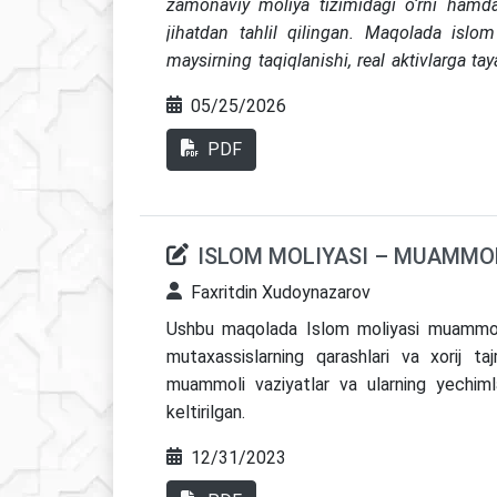
zamonaviy moliya tizimidagi o‘rni hamda 
jihatdan tahlil qilingan. Maqolada islom
maysirning taqiqlanishi, real aktivlarga ta
moliyaviy operatsiyalarning shariat tala
05/25/2026
moliyalashtirish vositalari hisoblangan m
sukuk, qarzi hasana va takoful kabi inst
PDF
risk va daromadlilik xususiyatlari ochib 
moliyaviy inklyuzivlikni kengaytirish, kic
investitsion loyihalarni moliyalashtirish h
ISLOM MOLIYASI – MUAMMO
asoslangan. Xalqaro AAOIFI va IFSB standart
buxgalteriya va prudensial asoslarini s
Faxritdin Xudoynazarov
baholangan. Maqolada islom moliyaviy 
Ushbu maqolada Islom moliyasi muammo va 
taqsimlash, aktiv bilan ta’minlanganlik, ij
mutaxassislarning qarashlari va xorij taj
xizmat qilish xususiyatlari orqali namoyon 
muammoli vaziyatlar va ularning yechimlar
keltirilgan.
12/31/2023