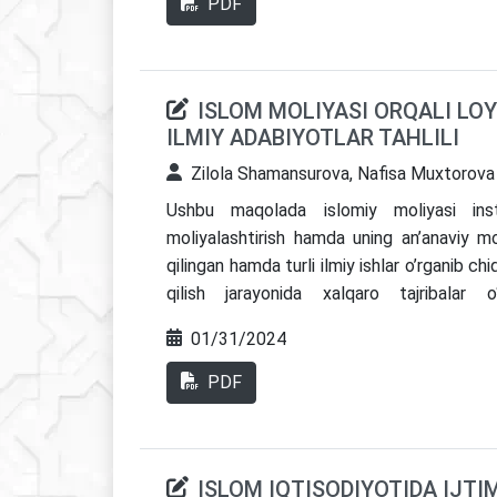
PDF
ISLOM MOLIYASI ORQALI LO
ILMIY ADABIYOTLAR TAHLILI
Zilola Shamansurova, Nafisa Muxtorova
Ushbu maqolada islomiy moliyasi instu
moliyalashtirish hamda uning an’anaviy moli
qilingan hamda turli ilmiy ishlar o’rganib chiqi
qilish jarayonida xalqaro tajribalar o‘
moliyalashtirishni yanada takomillashtirish 
01/31/2024
Scholar va Researchgate doirasida amalg
maqola o’rganib qiligan hamda ulardan 24 t
PDF
ISLOM IQTISODIYOTIDA IJT