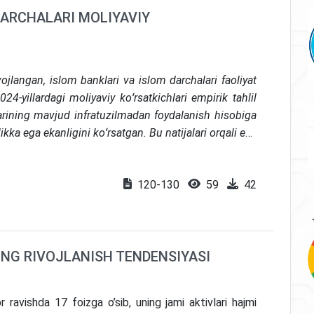
DARCHALARI MOLIYAVIY
jlangan, islom banklari va islom darchalari faoliyat
4-yillardagi moliyaviy koʻrsatkichlari empirik tahlil
larining mavjud infratuzilmadan foydalanish hisobiga
kka ega ekanligini koʻrsatgan. Bu natijalari orqali esa
om bankchiligi ustuvor tanlovga mosligi aniqlangan.
tizimida islom darchalarini joriy etish uchun maqbul
120-130
59
42
yalar ishlab chiqilgan.
NG RIVOJLANISH TENDENSIYASI
 ravishda 17 foizga o’sib, uning jami aktivlari hajmi