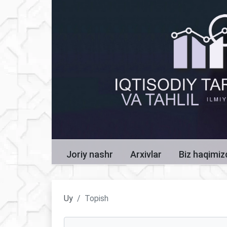
Joriy nashr
Arxivlar
Biz haqimi
Uy
Topish
Maqolalarni qidirish