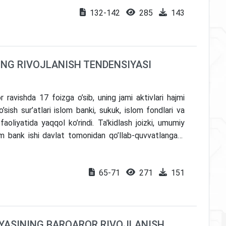
lari, kamchiliklari va xizmat ko’rsatish sifati to’g’risida
132-142
285
143
i berdik.
NG RIVOJLANISH TENDENSIYASI
 ravishda 17 foizga o’sib, uning jami aktivlari hajmi
o’sish sur’atlari islom banki, sukuk, islom fondlari va
aoliyatida yaqqol ko’rindi. Ta'kidlash joizki, umumiy
lom bank ishi davlat tomonidan qo’llab-quvvatlangani,
tufayli kengaydi. Bunda sof daromad 290% ga oshgan
rentabelligi ham o’sib bordi. Butun dunyo bo’ylab to’liq
65-71
271
151
va LIBORga o’tish jarayoniga javoban Malayziyaning
 vositalari sanoat innovatsiyasini yoqlab chiqdilar.
ichi (Islamic Finance Development Indicator) orqali
dorlikni oshirishga qaratilgan sa'y-harakatlar sanoat
YASINING BARQAROR RIVOJLANISH
oimiy o’sish va innovatsiyalar uchun yo’naltiradi.