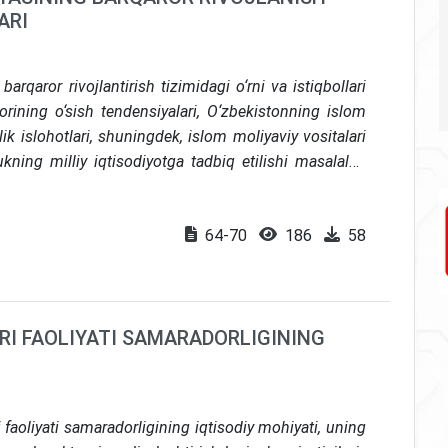
ARI
qaror rivojlantirish tizimidagi o‘rni va istiqbollari
orining o‘sish tendensiyalari, O‘zbekistonning islom
ik islohotlari, shuningdek, islom moliyaviy vositalari
ng milliy iqtisodiyotga tadbiq etilishi masalalari
om moliyasini milliy moliya tizimiga integratsiya qilish
shlab chiqilgan.
64-70
186
58
RI FAOLIYATI SAMARADORLIGINING
faoliyati samaradorligining iqtisodiy mohiyati, uning