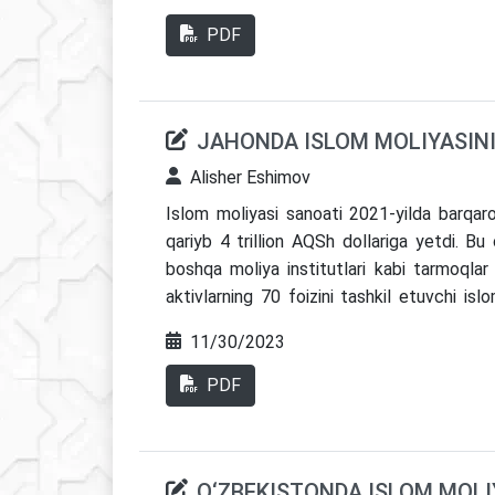
o’rtassidagi statistik tahlillar, ularning yutuq
ilmiy izlanish olib bordik va kerakli takliflarn
PDF
JAHONDA ISLOM MOLIYASINI
Alisher Eshimov
Islom moliyasi sanoati 2021-yilda barqaror
qariyb 4 trillion AQSh dollariga yetdi. Bu 
boshqa moliya institutlari kabi tarmoqlar f
aktivlarning 70 foizini tashkil etuvchi is
operatsion samaradorlik va kuchli talab 
11/30/2023
bo’lsa, mos ravishta, aktivlarning o’rtacha 
raqamli islomiy banklarning yuksalishi 
PDF
MYOR-i va Ummonning islomiy pul bozorlari
Islom moliyasini rivojlantirish ko’rsatk
barqarorlikni, boshqaruvni, bilim va xabar
O‘ZBEKISTONDA ISLOM MOLI
taraqqiyotiga ishora etib, islom moliyasini d