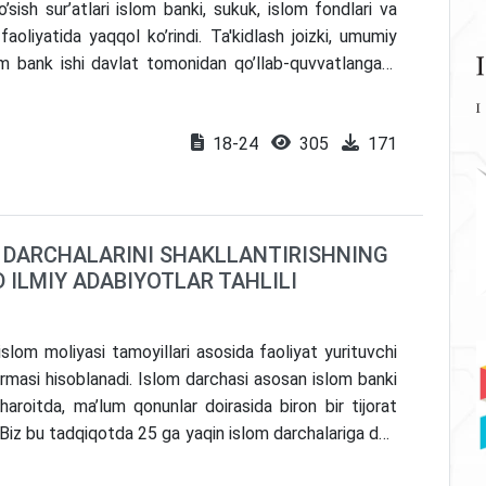
o’sish sur’atlari islom banki, sukuk, islom fondlari va
aoliyatida yaqqol ko’rindi. Ta'kidlash joizki, umumiy
lom bank ishi davlat tomonidan qo’llab-quvvatlangani,
tufayli kengaydi. Bunda sof daromad 290% ga oshgan
rentabelligi ham o’sib bordi. Butun dunyo bo’ylab to’liq
18-24
305
171
va LIBORga o’tish jarayoniga javoban Malayziyaning
 vositalari sanoat innovatsiyasini yoqlab chiqdilar.
ichi (Islamic Finance Development Indicator) orqali
dorlikni oshirishga qaratilgan sa'y-harakatlar sanoat
 DARCHALARINI SHAKLLANTIRISHNING
oimiy o’sish va innovatsiyalar uchun yo’naltiradi.
D ILMIY ADABIYOTLAR TAHLILI
slom moliyasi tamoyillari asosida faoliyat yurituvchi
a firmasi hisoblanadi. Islom darchasi asosan islom banki
aroitda, ma’lum qonunlar doirasida biron bir tijorat
 Biz bu tadqiqotda 25 ga yaqin islom darchalariga doir
rda asosan islom banki, islom darchasi va an’anaviy bank