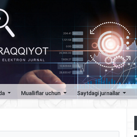
zda
Mualliflar uchun
Saytdagi jurnallar