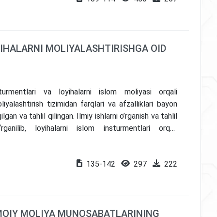
YIHALARNI MOLIYALASHTIRISHGA OID
rmentlari va loyihalarni islom moliyasi orqali
yalashtirish tizimidan farqlari va afzalliklari bayon
lgan va tahlil qilingan. Ilmiy ishlarni o’rganish va tahlil
rganilib, loyihalarni islom insturmentlari orqali
yo’llari keltirib o’tilgan. Bunda ScienceDirect, Google
a oshirilgan ilmiy ishlarndan mavzuga doir 54 ta
135-142
297
222
asi ushbu maqolada o’z aksini topgan.
IMOIY MOLIYA MUNOSABATLARINING