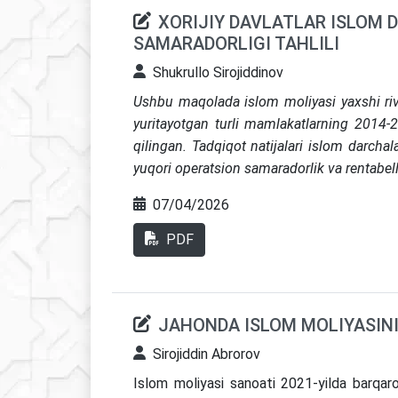
XORIJIY DAVLATLAR ISLOM 
SAMARADORLIGI TAHLILI
Shukrullo Sirojiddinov
Ushbu maqolada islom moliyasi yaxshi rivo
yuritayotgan turli mamlakatlarning 2014-202
qilingan. Tadqiqot natijalari islom darcha
yuqori operatsion samaradorlik va rentabelli
hozirgi Oʻzbekiston sharoitida qaysi isl
07/04/2026
Xalqaro tajriba asosida Oʻzbekiston bank 
benchmark koʻrsatkichlari va strategik tavsi
PDF
JAHONDA ISLOM MOLIYASINI
Sirojiddin Abrorov
Islom moliyasi sanoati 2021-yilda barqaror