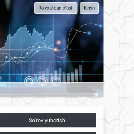
Ro‘yxatdan o‘tish
Kirish
So'rov yuborish