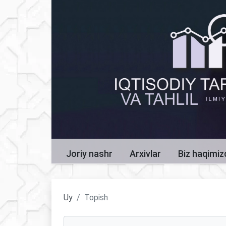
Joriy nashr
Arxivlar
Biz haqimi
Uy
Topish
Maqolalarni qidirish