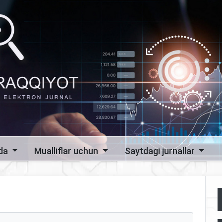
zda
Mualliflar uchun
Saytdagi jurnallar