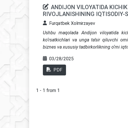
ANDIJON VILOYATIDA KICHIK
RIVOJLANISHINING IQTISODIY-S
Furqatbek Xolmirzayev
Ushbu maqolada Andijon viloyatida kichi
ko‘rsatkichlari va unga ta’sir qiluvchi omi
biznes va xususiy tadbirkorlikning o‘rni iqt
03/28/2025
PDF
1 - 1 from 1