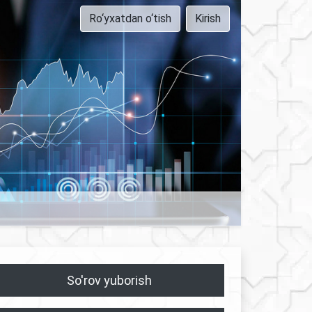
Ro‘yxatdan o‘tish
Kirish
So'rov yuborish