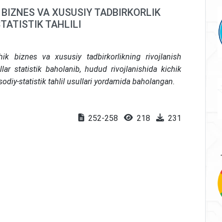
 BIZNES VA XUSUSIY TADBIRKORLIK
TATISTIK TAHLILI
k biznes va xususiy tadbirkorlikning rivojlanish
llar statistik baholanib, hudud rivojlanishida kichik
isodiy-statistik tahlil usullari yordamida baholangan.
252-258
218
231