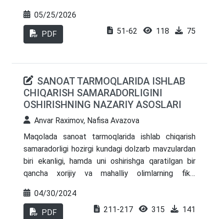
ifodalaydi.
ekoturizm xizmatlarini tashkil etish bilan bog‘liq
05/25/2026
tashkiliy-iqtisodiy masalalar tahlil qilingan.
51-62
118
75
Hududda transport, muhandislik-kommunikatsiya
PDF
va servis infratuzilmasining yetarli darajada
rivojlanmaganligi ekoturizm faoliyatining
samaradorligiga salbiy ta’sir ko‘rsatayotgani
SANOAT TARMOQLARIDA ISHLAB
asoslab berilgan. Shuningdek, ekoturizm
CHIQARISH SAMARADORLIGINI
obyektlaridan samarali foydalanish, hududiy turizm
OSHIRISHNING NAZARIY ASOSLARI
klasterlarini shakllantirish, ekologik xavfsizlikni
ta’minlash hamda zamonaviy infratuzilma
Anvar Raximov, Nafisa Avazova
tizimlarini rivojlantirish bo‘yicha ilmiy taklif va
Maqolada sanoat tarmoqlarida ishlab chiqarish
amaliy tavsiyalar ishlab chiqilgan. Tadqiqot
samaradorligi hozirgi kundagi dolzarb mavzulardan
natijalari hududlarda barqaror turizmni
biri ekanligi, hamda uni oshirishga qaratilgan bir
rivojlantirish va aholi bandligini oshirishga xizmat
qancha xorijiy va mahalliy olimlarning fikr-
qiladi.
mulohazalari bayon etilgan. Sanoat korxonalarining
04/30/2024
ishlab chiqarish samaradorligini oshirish uchun
211-217
315
141
amalga oshirish lozim bo‘lgan ishlar nazariy jihatdan
PDF