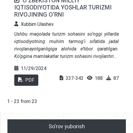
O‘ZBEKISTON MILLIY
IQTISODIYOTIDA YOSHLAR TURIZMI
RIVOJINING O‘RNI
Xubbim Ulashev
Ushbu maqolada
turizm sohasi
ni
so‘n
g
gi yillarda
iqtisodiyotning muhim tarmog‘i sifatida jadal
rivojlana
yotganligiga alohida e’tibor qaratilgan
.
Ko‘pgina mamlakatlar turizm sohasini rivojlantirish
orqali nafaqat iqtisodiy foydaga erishishni, balki
11/29/2024
o‘zlarining milliy urf - odat va an’analarini saqlab
337-343
188
87
qolish, uni jahon hamjamiyatiga namoyon etish va
PDF
bu orqali o‘zaro do‘stona munosabatlarni
rivojlantirishni ko‘zlayotganligi, bu o‘rinda
yoshlarning o‘rni sezilarli ekanligi muhokama
1 - 23 from 23
etilib, taklif va mulohazalar berilgan.
So'rov yuborish