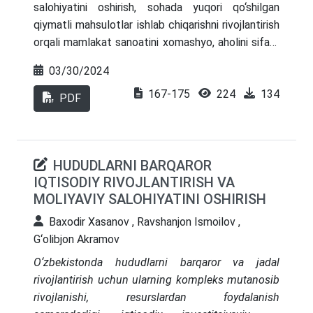
salohiyatini oshirish, sohada yuqori qo‘shilgan
qiymatli mahsulotlar ishlab chiqarishni rivojlantirish
orqali mamlakat sanoatini xomashyo, aholini sifatli
oziq - ovqat mahsulotlari bilan ta’minlash iqtisodiy
03/30/2024
islohotlarning hozirgi bosqichida muhim ahamiyat
167-175
224
134
kasb etadi. Shundan kelib chiqqan holda, mazkur
PDF
maqolada qishloq xo‘jaligi korxonalari iqtisodiy
salohiyatini tashkil etuvchilari tahlil qilinadi.
HUDUDLARNI BARQAROR
IQTISODIY RIVOJLANTIRISH VA
MOLIYAVIY SALOHIYATINI OSHIRISH
Baxodir Xasanov , Ravshanjon Ismoilov ,
G‘olibjon Akramov
O‘zbekistonda hududlarni barqaror va jadal
rivojlantirish uchun ularning kompleks mutanosib
rivojlanishi, resurslardan foydalanish