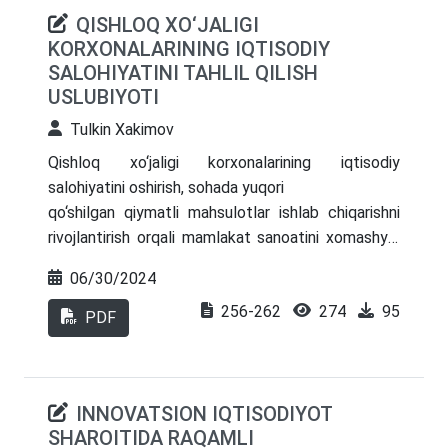
QISHLOQ XO‘JALIGI
KORXONALARINING IQTISODIY
SALOHIYATINI TAHLIL QILISH
USLUBIYOTI
Tulkin Xakimov
Qishloq xo‘jaligi korxonalarining iqtisodiy
salohiyatini oshirish, sohada yuqori
qo‘shilgan qiymatli mahsulotlar ishlab chiqarishni
rivojlantirish orqali mamlakat sanoatini xomashyo,
aholini sifatli oziq - ovqat mahsulotlari bilan
06/30/2024
ta’minlash iqtisodiy islohotlarning hozirgi
256-262
274
95
bosqichida muhim ahamiyat kasb etadi. Shundan
PDF
kelib chiqqan holda, mazkur maqolada qishloq
xo‘jaligi korxonalari iqtisodiy salohiyatini tahlil qilish
uslubiyoti tahlil qilinadi.
INNOVATSION IQTISODIYOT
SHAROITIDA RAQAMLI