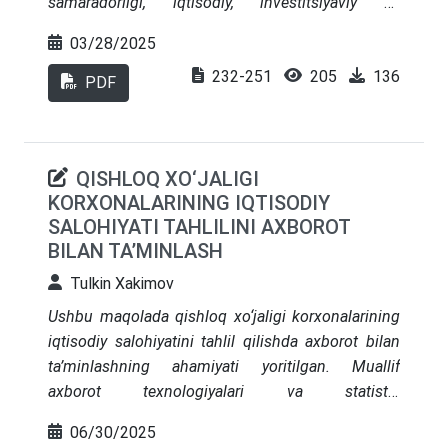
samaradorligi, iqtisodiy, investitsiyaviy va
moliyaviy salohiyatini baholashning yagona
03/28/2025
tizimini joriy etish, hududlarni rivojlantirish uchun
232-251
205
136
zarur moliyaviy resurslar va imkoniyatlar bilan
PDF
ta’minlash, mahalliy davlat hokimiyati
organlarining moliyaviy erkinligini yanada oshirish,
mahalliy budjetga tushumlar to‘liqligini ta’minlash
QISHLOQ XO‘JALIGI
strategiyalarini ishlab chiqish va uni amaliyotga
KORXONALARINING IQTISODIY
tatbiq etish borasidagi ilmiy-tadqiqotlar ko‘lamini
SALOHIYATI TAHLILINI AXBOROT
yanada kengaytirish maqsadga muvofiq
BILAN TA’MINLASH
hisoblanadi. Mazkur maqolada hududlarni
barqaror rivojlantirish masalalari ham nazariy va
Tulkin Xakimov
ham amaliy jihatdan yoritib berilgan.
Ushbu maqolada qishloq xo‘jaligi korxonalarining
iqtisodiy salohiyatini tahlil qilishda axborot bilan
ta’minlashning ahamiyati yoritilgan. Muallif
axborot texnologiyalari va statistik
ma’lumotlarning iqtisodiy tahlildagi o‘rni, qishloq
06/30/2025
xo‘jaligi korxonalarining faoliyatini samarali