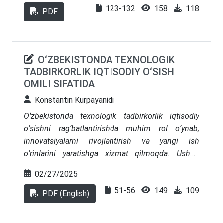
123-132
158
118
rejalashtirishdagi roli haqida fikr yuritadi.
PDF
Maqolada iqtisodiy salohiyatni aniqlashda axborot
resurslaridan foydalanish usullari, mavjud
muammolar va ularni bartaraf etish yo‘llari tahlil
OʻZBEKISTONDA TEXNOLOGIK
qilinadi.
TADBIRKORLIK IQTISODIY OʻSISH
OMILI SIFATIDA
Konstantin Kurpayanidi
Oʻzbekistonda texnologik tadbirkorlik iqtisodiy
oʻsishni ragʻbatlantirishda muhim rol oʻynab,
innovatsiyalarni rivojlantirish va yangi ish
oʻrinlarini yaratishga xizmat qilmoqda. Ushbu
tadqiqotda startaplarning mamlakat iqtisodiyotiga
02/27/2025
taʼsiri tahlil qilinib, muvaffaqiyatli misollar
51-56
149
109
oʻrganiladi hamda asosiy muvaffaqiyat omillari
PDF (English)
aniqlanadi. Ayniqsa, davlat tomonidan
koʻrsatilayotgan qoʻllab-quvvatlash choralari va