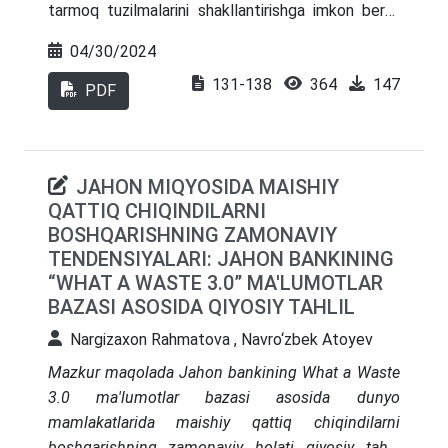
tarmoq tuzilmalarini shakllantirishga imkon berdi.
Shundan kelib chiqqan holda, mazkur maqolada
04/30/2024
innovatsion klasterlar salohiyatidan
131-138
364
147
foydalanishning iqtisodiy mazmuni ochib berilgan.
PDF
JAHON MIQYOSIDA MAISHIY
QATTIQ CHIQINDILARNI
BOSHQARISHNING ZAMONAVIY
TENDENSIYALARI: JAHON BANKINING
“WHAT A WASTE 3.0” MA'LUMOTLAR
BAZASI ASOSIDA QIYOSIY TAHLIL
Nargizaxon Rahmatova , Navro‘zbek Atoyev
Mazkur
maqolada
Jahon
bankining
What
a
Waste
3.0
ma
'
lumotlar
bazasi
asosida
dunyo
mamlakatlarida
maishiy
qattiq
chiqindilarni
boshqarishning
zamonaviy
holati
qiyosiy
tahlil