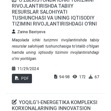
O’ZBEKISTONDA ICHKI TURIZMNI
RIVOJLANTIRISHDA TABIIY
rivojlantirishning ustuvor yo‘nalishlari ko‘rsatib
RESURSLAR SALOHIYATI
berilgan. Tadqiqot natijalari inson kapitaliga
TUSHUNCHASI VA UNING IQTISODIY
yo‘naltirilgan investitsiyalar mamlakat iqtisodiy
TIZIMINI RIVOJLANTIRISHDAGI O’RNI
o‘sishi, raqobatbardoshligini oshirish va
innovatsion faollikni kuchaytirishda hal qiluvchi
Zarina Baxriyeva
omil ekanligini tasdiqlaydi.
Maqolada ichki turizmni rivojlantirishda tabiiy
resurslar salohiyati tushunchasiga toʻxtalib oʻtilgan
hamda uning iqtisodiy tizimini rivojlantirishdagi
oʻrni yoritilgan.
11/29/2024
94-98
172
67
PDF
YOQILG‘I-ENERGETIKA KOMPLEKSI
KORXONALARINING INNOVATSION