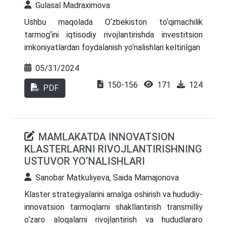
Gulasal Madraximova
Ushbu maqolada O‘zbekiston to‘qimachilik
tarmog‘ini iqtisodiy rivojlantirishda investitsion
imkoniyatlardan foydalanish yo‘nalishlari keltirilgan
05/31/2024
150-156
171
124
PDF
MAMLAKATDA INNOVATSION
KLASTERLARNI RIVOJLANTIRISHNING
USTUVOR YO‘NALISHLARI
Sanobar Matkuliyeva, Saida Mamajonova
Klaster strategiyalarini amalga oshirish va hududiy-
innovatsion tarmoqlarni shakllantirish transmilliy
o‘zaro aloqalarni rivojlantirish va hududlararo