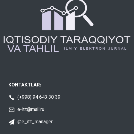
KONTAKTLAR:
(+998) 94 643 30 39
e-itt@mail.ru
@e_itt_manager