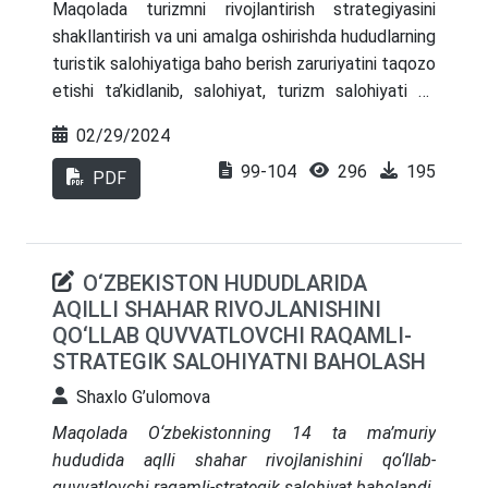
Maqolada turizmni rivojlantirish strategiyasini
salohiyatini oshirish diversifikatsion siyosatni
shakllantirish va uni amalga oshirishda hududlarning
kuchaytirish mintaqalar iqtisodiyotini barqarorligini
turistik salohiyatiga baho berish zaruriyatini taqozo
va mamlakatimizdagi hozirgi holati yoritib berilgan.
etishi ta’kidlanib, salohiyat, turizm salohiyati va
iqtisodiy salohiyat tushunchalariga berilgan ta’riflar
02/29/2024
tahlil etilgan. Hududlarning turistik salohiyatiga
99-104
296
195
baho berishshda unga ikki tomonlama – ресурсга
PDF
асосланган ва жараён yondashуви zarurligi
ko‘rsatib o‘tilgan. Muallif tomonidan miqdoriy baho
berish murakkab bo‘lgan hollarda resurs
O‘ZBEKISTON HUDUDLARIDA
yondoshuviga asoslangan holda ekspert baholari
AQILLI SHAHAR RIVOJLANISHINI
yordamida baholash metodi taklif etilgan.
QO‘LLAB QUVVATLOVCHI RAQAMLI-
STRATEGIK SALOHIYATNI BAHOLASH
Shaxlo G’ulomova
Maqolada O‘zbekistonning 14 ta ma’muriy
hududida aqlli shahar rivojlanishini qo‘llab-
quvvatlovchi raqamli-strategik salohiyat baholandi.