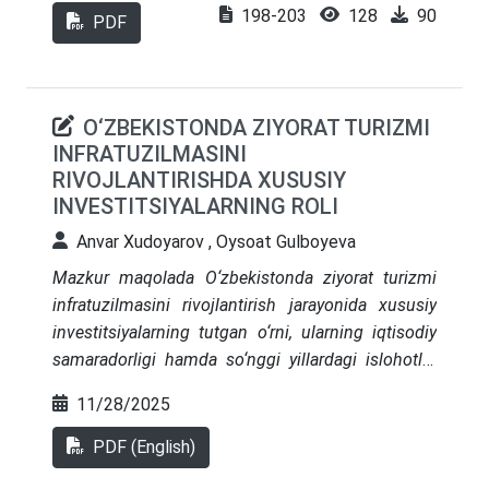
foydalanish va aylanma iqtisodiyot tamoyillarini
198-203
128
90
asoslangan takliflarni ishlab chiqishdan iborat.
PDF
rivojlantirish bo'yicha ilmiy-amaliy xulosalar hamda
Ishda hududiy iqtisodiy o‘sishni
tavsiyalar ishlab chiqiladi.
moliyalashtirishdagi tizimli muammolar aniqlanib,
markazlashgan resurslar taqsimotini hududlar
O‘ZBEKISTONDA ZIYORAT TURIZMI
ixtisoslashuviga moslashtirish zarurati
INFRATUZILMASINI
asoslangan.
RIVOJLANTIRISHDA XUSUSIY
INVESTITSIYALARNING ROLI
Anvar Xudoyarov , Oysoat Gulboyeva
Mazkur maqolada O‘zbekistonda ziyorat turizmi
infratuzilmasini rivojlantirish jarayonida xususiy
investitsiyalarning tutgan o‘rni, ularning iqtisodiy
samaradorligi hamda so‘nggi yillardagi islohotlar
ta’siri chuqur tahlil qilinadi. Tadqiqot doirasida
11/28/2025
statistik tahlil, komparativ (xalqaro) taqqoslash,
SWOT tahlili va kontent tahlili kabi metodlar
PDF (English)
qo‘llanib, ziyorat turizmi infratuzilmasi rivojining