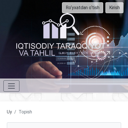
Ro‘yxatdan o‘tish
Kirish
Uy
Topish
Maqolalarni qidirish