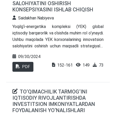
SALOHIYATINI OSHIRISH
KONSEPSIYASINI ISHLAB CHIQISH
Saidakhan Nabiyeva
Yoqilg‘i-energetika kompleksi (YEK) global
iqtisodiy barqarorlik va o‘sishda muhim rol o‘ynaydi.
Ushbu maqolada YEK korxonalarining innovatsion
salohiyatini oshirish uchun maqsadli strategiyalar
orqali konsepsiya ko‘rib chiqiladi va mavjud
09/30/2024
tendentsiyalar hamda natijalarni aks ettiruvchi
152-161
149
73
statistik ma’lumotlar bilan qo‘llab-quvvatlanadi.
PDF
TO‘QIMACHILIK TARMOG‘INI
IQTISODIY RIVOJLANTIRISHDA
INVESTITSION IMKONIYATLARDAN
FOYDALANISH YO‘NALISHLARI