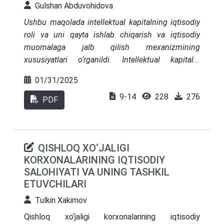
mintaqalarda ekologik muammolar va
Gulshan Abduvohidova
tengsizliklarni kuchaytiradi. Xulosada salbiy
Ushbu maqolada intellektual kapitalning iqtisodiy
taʼsirlarni yumshatish va barqaror rivojlanishni
roli va uni qayta ishlab chiqarish va iqtisodiy
taʼminlash uchun integratsiyalashgan siyosatlarga
muomalaga jalb qilish mexanizmining
ehtiyoj taʼkidlangan. Takliflar raqamli infratuzilmani
xususiyatlari o‘rganildi. Intellektual kapitalni
rivojlantirish va yashil innovatsiyalarga investitsiya
iqtisodiy muomalaga jalb qilish jarayonining
qilishni oʻz ichiga oladi.
01/31/2025
qonuniyatlarini tushunish va zarur shart-
9-14
228
276
sharoitlarni yaratish hozirgi vaqtda iqtisodiy
PDF
nazariya va iqtisodiy amaliyotning eng dolzarb
muammolari ekanligi, intellektual kapitalning
iqtisodiy roli va uni qayta ishlab chiqarish va
QISHLOQ XO‘JALIGI
iqtisodiy muomalaga jalb qilish mexanizmining
KORXONALARINING IQTISODIY
xususiyatlari o‘rganilgan.
SALOHIYATI VA UNING TASHKIL
ETUVCHILARI
Tulkin Xakimov
Qishloq xo‘jaligi korxonalarining iqtisodiy