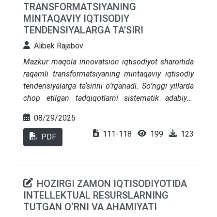
TRANSFORMATSIYANING
MINTAQAVIY IQTISODIY
TENDENSIYALARGA TA’SIRI
Alibek Rajabov
Mazkur maqola innovatsion iqtisodiyot sharoitida
raqamli transformatsiyaning mintaqaviy iqtisodiy
tendensiyalarga taʼsirini oʻrganadi. Soʻnggi yillarda
chop etilgan tadqiqotlarni sistematik adabiyot
tahlili (SLR) orqali tahlil qilish asosida, raqamli
08/29/2025
texnologiyalar (masalan, sunʼiy intellekt, katta
111-118
199
123
maʼlumotlar va IoT) iqtisodiy oʻsish, innovatsion
PDF
salohiyat va mintaqaviy nomutanosibliklarga
qanday taʼsir qilishi koʻrib chiqilgan. Natijalar shuni
koʻrsatadiki, raqamli transformatsiya mintaqaviy
HOZIRGI ZAMON IQTISODIYOTIDA
iqtisodiy oʻsish va innovatsiyani sezilarli darajada
INTELLEKTUAL RESURSLARNING
ragʻbatlantiradi, ijobiy toʻkilish effektlari (positive
TUTGAN O‘RNI VA AHAMIYATI
spillover effects) orqali, ammo rivojlanayotgan