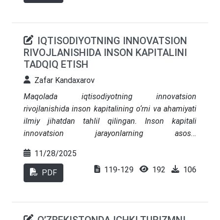
yoritilib berilgan va bu bo‘yicha xulosa va takliflar
berilgan.
IQTISODIYOTNING INNOVATSION
RIVOJLANISHIDA INSON KAPITALINI
TADQIQ ETISH
Zafar Kandaxarov
Maqolada iqtisodiyotning innovatsion
rivojlanishida inson kapitalining o‘rni va ahamiyati
ilmiy jihatdan tahlil qilingan. Inson kapitali
innovatsion jarayonlarning asosiy
harakatlantiruvchi kuchlaridan biri sifatida qaralib,
11/28/2025
uning bilim, malaka, salohiyat va ijodiy yondashuv
119-129
192
106
bilan bog‘liq tarkibiy jihatlari yoritilgan.
PDF
Shuningdek, innovatsion iqtisodiyot
shakllanishida kadrlar salohiyatini oshirish, ta’lim
tizimini takomillashtirish, ilmiy tadqiqotlarni
qo‘llab-quvvatlash hamda tegishli infratuzilmani