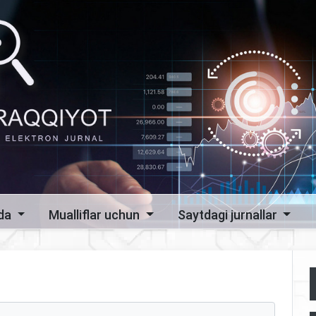
zda
Mualliflar uchun
Saytdagi jurnallar