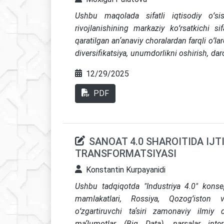
Ushbu maqolada sifatli iqtisodiy oʻsi
rivojlanishining markaziy koʻrsatkichi si
qaratilgan anʼanaviy choralardan farqli oʻlaro
diversifikatsiya, unumdorlikni oshirish, dar
Tadqiqotda Oʻzbekistonning soʻnggi oʻn yil
12/29/2025
ishlab chiqarishining yaxshilanishi, inson ka
institutsional islohotlarga urgʻu beri
PDF
foydalangan holda makroiqtisodiy barqaro
tashabbuslari nafaqat uning koʻlamiga, bal
Maqola iqtisodiyotni diversifikatsiya qilis
SANOAT 4.0 SHAROITIDA IJT
ijtimoiy himoyani kuchaytirish va boshqaru
TRANSFORMATSIYASI
sifatini oshirish boʻyicha tavsiyalari bilan 
Konstantin Kurpayanidi
Ushbu tadqiqotda "Industriya 4.0" konsep
mamlakatlari, Rossiya, Qozogʻiston va
oʻzgartiruvchi taʼsiri zamonaviy ilmiy 
maʼlumotlar (Big Data), narsalar inter