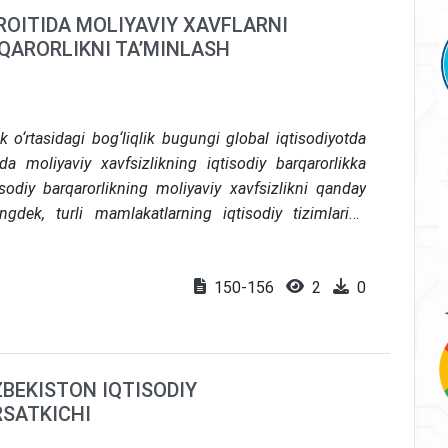
OITIDA MOLIYAVIY XAVFLARNI
QARORLIKNI TA’MINLASH
ik o‘rtasidagi bog‘liqlik bugungi global iqtisodiyotda
moliyaviy xavfsizlikning iqtisodiy barqarorlikka
isodiy barqarorlikning moliyaviy xavfsizlikni qanday
ingdek, turli mamlakatlarning iqtisodiy tizimlarida
alga oshirilgan islohotlar va natijalar tahlil qilinadi.
kret misollar yordamida moliyaviy xavfsizlikni
150-156
2
0
 ta’siri yoritiladi.
ʻZBEKISTON IQTISODIY
RSATKICHI