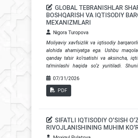
GLOBAL TEBRANISHLAR SHAR
BOSHQARISH VA IQTISODIY BAR
MEXANIZMLARI
Nigora Turopova
Moliyaviy xavfsizlik va iqtisodiy barqarorl
alohida ahamiyatga ega. Ushbu maqolada 
qanday ta’sir ko‘rsatishi va aksincha, iqt
ta’minlashi haqida so‘z yuritiladi. Shun
moliyaviy xavfsizlikni ta’minlash bo‘yicha am
07/31/2026
Maqolada statistik ma’lumotlar va kon
ta’minlashning iqtisodiy barqarorlikka bo‘lgan
PDF
SIFATLI IQTISODIY OʻSISH O
RIVOJLANISHINING MUHIM KOʻ
Moxigul Pulatova