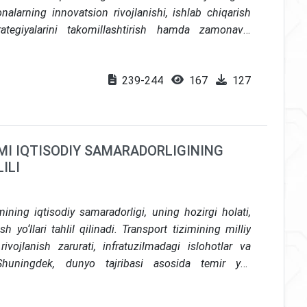
nalarning innovatsion rivojlanishi, ishlab chiqarish
rategiyalarini takomillashtirish hamda zamonaviy
urati tahlil qilingan. Shuningdek, raqobat muhitini
ish va ichki bozorni barqaror oziq-ovqat mahsulotlari
239-244
167
127
ing barqaror iqtisodiy o‘sishiga erishish istiqbollari
batbardoshlikni boshqarishning strategik yo‘nalishlarini
larining iqtisodiy barqarorligini mustahkamlashda
IMI IQTISODIY SAMARADORLIGINING
ILI
ining iqtisodiy samaradorligi, uning hozirgi holati,
yo‘llari tahlil qilinadi. Transport tizimining milliy
rivojlanish zarurati, infratuzilmadagi islohotlar va
. Shuningdek, dunyo tajribasi asosida temir yo‘l
cha takliflar berilgan.