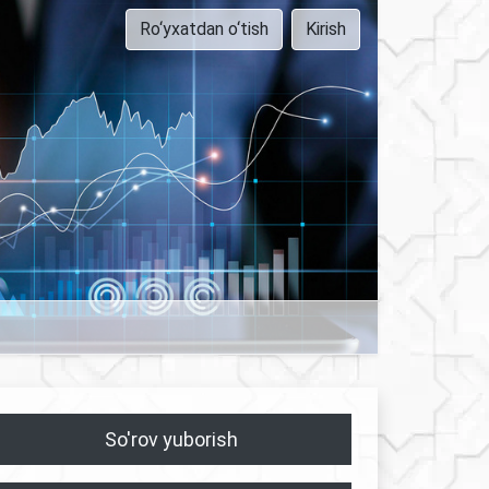
Ro‘yxatdan o‘tish
Kirish
So'rov yuborish