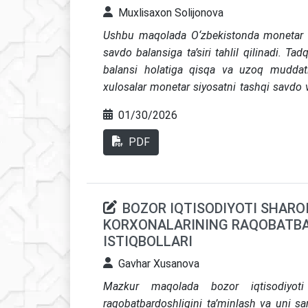
Muxlisaxon Solijonova
Ushbu maqolada O‘zbekistonda monetar s
savdo balansiga ta’siri tahlil qilinadi.
Tadq
balansi holatiga qisqa va uzoq muddatlar
xulosalar monetar siyosatni tashqi savdo va
ko‘rsatadi.
01/30/2026
PDF
BOZOR IQTISODIYOTI SHARO
KORXONALARINING RAQOBATBA
ISTIQBOLLARI
Gavhar Xusanova
Mazkur maqolada bozor iqtisodiyoti 
raqobatbardoshligini ta’minlash va uni sa