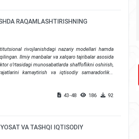
ISHDA RAQAMLASHTIRISHNING
itutsional rivojlanishdagi nazariy modellari hamda
 qilingan. Ilmiy manbalar va xalqaro tajribalar asosida
ktor oʻrtasidagi munosabatlarda shaffoflikni oshirish,
rajatlarini kamaytirish va iqtisodiy samaradorlikni
giyani qabul qilish modeli, innovatsiyalar tarqalishi
sida raqamli yechimlarni joriy etish jarayoni tahlil
43-48
186
92
ng milliy sharoitdagi qiyinchiliklari infratuzilmaning
chun ragʻbatlantirish mexanizmlarining zaifligi hamda
erilgan. Muallifning xulosalariga koʻra, raqamli
lar va xalqaro standartlar bilan uygʻunlashtirish
YOSAT VA TASHQI IQTISODIY
gi va jamiyatda ishonchni mustahkamlashning asosiy