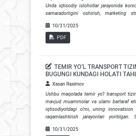
Unda iqtisodiy islohotlar jarayonida korxo
samaradorligini oshirish, marketing st
boshqaruv mexanizmlarini joriy etish zar
10/31/2025
rivojlantirish, eksport salohiyatini oshir
bilan ta’minlash orqali sanoat korxonalarin
PDF
ko‘rsatib o‘tilgan. Tadqiqot natijalari raqo
belgilash va oziq-ovqat sanoati korxona
amaliy ahamiyat kasb etadi.
TEMIR YO‘L TRANSPORT TIZ
BUGUNGI KUNDAGI HOLATI TAHL
Xasan Raximov
Ushbu maqolada temir yo‘l transport tizim
mavjud muammolar va ularni bartaraf etish 
iqtisodiyotdagi o‘rni, uning innova
t
sion 
raqamlashtirish jarayonlari yoritilgan
transportining samaradorligini oshirish bo‘yi
10/31/2025