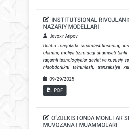
nazariy jihatlari tahlil qilingan.
INSTITUTSIONAL RIVOJLAN
NAZARIY MODELLARI
Javoxir Aripov
Ushbu maqolada raqamlashtirishning inst
ularning moliya tizimidagi ahamiyati tahlil
raqamli texnologiyalar davlat va xususiy se
hisobdorlikni taʼminlash, tranzaksiya xa
yuksaltirishdagi oʻrni yoritilgan. Texnolo
09/29/2025
nazariyasi va institutsional nazariya aso
etilgan. Shu bilan birga, raqamlashtirishni
PDF
yetarli emasligi, kichik va oʻrta biznes u
kiberxavfsizlik muammolari koʻrsatib b
texnologiyalarni institutsional islohot
O‘ZBEKISTONDA MONETAR SI
Oʻzbekiston moliya tizimining barqarorli
MUVOZANAT MUAMMOLARI
omillaridan hisoblanadi.