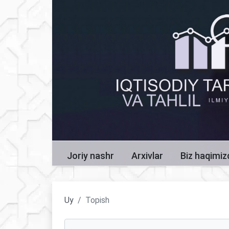
Joriy nashr
Arxivlar
Biz haqimi
Uy
Topish
Maqolalarni qidirish