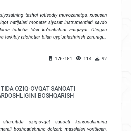
iyosatning tashqi iqtisodiy muvozanatga, xususan
iqot natijalari monetar siyosat instrumentlari savdo
da turlicha ta’sir ko‘rsatishini aniqlaydi. Olingan
 tarkibiy islohotlar bilan uyg‘unlashtirish zarurligini
176-181
114
92
ITIDA OZIQ-OVQAT SANOATI
RDOSHLIGINI BOSHQARISH
sharoitida oziq-ovqat sanoati korxonalarining
marali boshqarishning dolzarb masalalari yoritilgan.