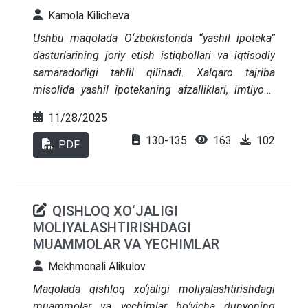
Kamola Kilicheva
Ushbu maqolada O‘zbekistonda “yashil ipoteka”
dasturlarining joriy etish istiqbollari va iqtisodiy
samaradorligi tahlil qilinadi. Xalqaro tajriba
misolida yashil ipotekaning afzalliklari, imtiyozli
foiz stavkalari, energiya samaradorlik sertifikatlari
11/28/2025
va banklar uchun qayta moliyalashtirish
130-135
163
102
mexanizmlarining ahamiyati o‘rganilgan. Tahlillar
PDF
shuni ko‘rsatadiki, yashil ipoteka dasturlari
energiya iste’molini sezilarli darajada kamaytirib,
uy-joy fondining modernizatsiyasiga, aholi
QISHLOQ XO‘JALIGI
xarajatlarining qisqarishiga va ekologik
MOLIYALASHTIRISHDAGI
barqarorlikning oshishiga xizmat qiladi.
MUAMMOLAR VA YECHIMLAR
O‘zbekiston sharoitida ushbu dasturlarni joriy etish
uchun institutsional baza, moliyaviy rag‘batlar va
Mekhmonali Alikulov
xalqaro hamkorlikni kuchaytirish zarurligi
Maqolada qishloq xo‘jaligi moliyalashtirishdagi
aniqlangan.
muammolar va yechimlar boʻyicha dunyoning