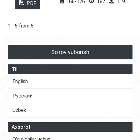
168-176
182
119
takliflar ishlab chiqilgan.
PDF
1 - 5 from 5
So'rov yuborish
Til
English
Русский
Uzbek
Axborot
O'quvchilar uchun