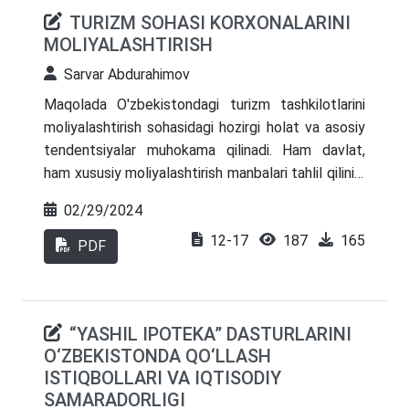
TURIZM SOHASI KORXONALARINI
MOLIYALASHTIRISH
Sarvar Abdurahimov
Maqolada O'zbekistondagi turizm tashkilotlarini
moliyalashtirish sohasidagi hozirgi holat va asosiy
tendentsiyalar muhokama qilinadi. Ham davlat,
ham xususiy moliyalashtirish manbalari tahlil qilinib,
imtiyozli kreditlash, soliq imtiyozlari va turizm
02/29/2024
infratuzilmasini rivojlantirishga qaratilgan loyihalarni
12-17
187
165
subsidiyalash masalalariga alohida to‘xtalib o‘tildi.
PDF
O Maqolada turizm sektori oldida turgan asosiy
muammolar belgilab berilgan va muvaffaqiyatli
amaliyot va strategiyalar tahlili asosida ularni
“YASHIL IPOTEKA” DASTURLARINI
bartaraf etish yo‘llari taklif qilingan.
O‘ZBEKISTONDA QO‘LLASH
ISTIQBOLLARI VA IQTISODIY
SAMARADORLIGI