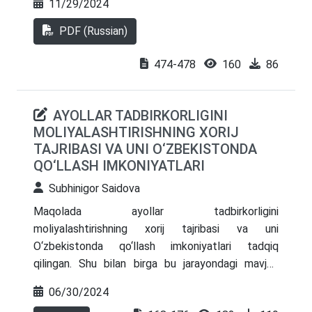
11/29/2024
rag‘batlantirishning muvaffaqiyatli amaliyotini
ko‘rsatuvchi Yevropa Ittifoqi mamlakatlari, AQSH,
PDF (Russian)
Xitoy, Qozog‘iston va boshqa mamlakatlarning
xalqaro tajribasi taqdim etilgan. Maqolada milliy
474-478
160
86
“yashil fond”ni yaratish, imtiyozli kreditlash
dasturlarini ishlab chiqish, ta’lim tashabbuslari va
AYOLLAR TADBIRKORLIGINI
investitsiya muhitini yaxshilash bo‘yicha tavsiyalar
MOLIYALASHTIRISHNING XORIJ
berilgan. Ushbu chora-tadbirlarning amalga
TAJRIBASI VA UNI O‘ZBEKISTONDA
oshirilishi qayta tiklanadigan energiya ulushini
QO‘LLASH IMKONIYATLARI
oshirish, CO₂ chiqindilarini kamaytirish va ekologik
toza sanoatda yangi ish o‘rinlarini yaratish
Subhinigor Saidova
imkonini beradi.
Maqolada ayollar tadbirkorligini
moliyalashtirishning xorij tajribasi va uni
O‘zbekistonda qo‘llash imkoniyatlari tadqiq
qilingan. Shu bilan birga bu jarayondagi mavjud
muammolar, ularni bartaraf etish yo‘llari, ayollar
06/30/2024
tadbirkorligini moliyaviy qo‘llab-quvvatlash bo‘yicha