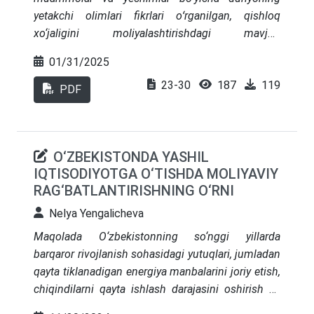
yetakchi olimlari fikrlari oʻrganilgan, qishloq
xo‘jaligini moliyalashtirishdagi mavjud
muammolar va yechimlari tavsiflangan, qishloq
01/31/2025
xo‘jaligi rivojlangan mamlakatlar TOP 7 ligining
23-30
187
119
qishloq xo‘jaligini moliyalashtirishda muammolari
PDF
va ularning yechimlari tahlil qilingan hamda
mamlakatimizda qishloq xo‘jaligi
moliyalashtirishdagi muammolarni yechish
O‘ZBEKISTONDA YASHIL
bo‘yicha asoslantirilgan xulosa va takliflar berilgan.
IQTISODIYOTGA O‘TISHDA MOLIYAVIY
RAG‘BATLANTIRISHNING O‘RNI
Nelya Yengalicheva
Maqolada O‘zbekistonning so‘nggi yillarda
barqaror rivojlanish sohasidagi yutuqlari, jumladan
qayta tiklanadigan energiya manbalarini joriy etish,
chiqindilarni qayta ishlash darajasini oshirish va
qonunchilik tashabbuslari tahlil etilgan. Moliyaviy