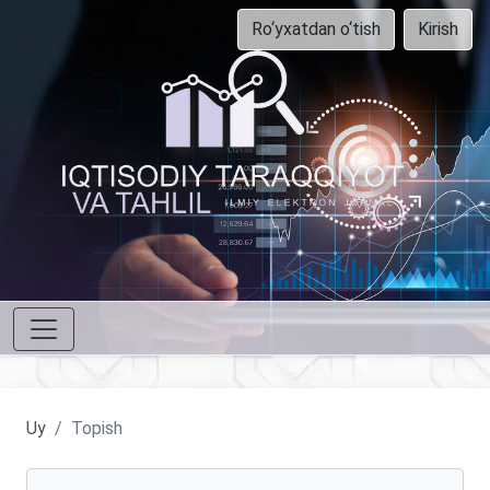
Ro‘yxatdan o‘tish
Kirish
Uy
Topish
Maqolalarni qidirish