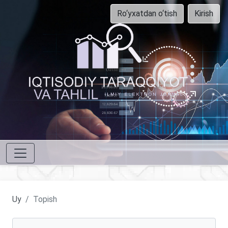
Ro‘yxatdan o‘tish
Kirish
Uy
Topish
Maqolalarni qidirish