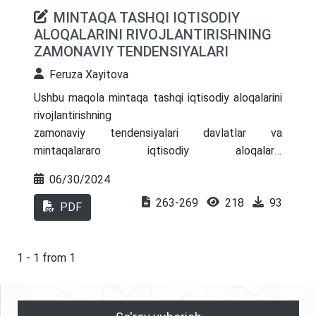
MINTAQA TASHQI IQTISODIY
ALOQALARINI RIVOJLANTIRISHNING
ZAMONAVIY TENDENSIYALARI
Feruza Xayitova
Ushbu maqola mintaqa tashqi iqtisodiy aloqalarini
rivojlantirishning
zamonaviy tendensiyalari davlatlar va
mintaqalararo iqtisodiy aloqalarni
mustahkamlashga qaratilgan strategiyalar va
06/30/2024
amaliyotlarni o'z ichiga oladi hamda ushbu
263-269
218
93
zamonaviy tendensiyalarning globalizatsiya va
PDF
integratsiya, raqamli iqtisodiyot, barqaror
rivojlanish, transport va logistika infratuzilmasini
rivojlantirish, innovatsiya va texnologik taraqqiyot
1 - 1 from 1
kabi asosiy yo'nalishlari borasida so’z boradi. Ushbu
tendensiyalar mintaqalararo iqtisodiy aloqalarni
rivojlantirishda asosiy omillar bo'lib, ular iqtisodiy