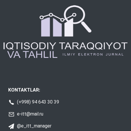
KONTAKTLAR:
(+998) 94 643 30 39
e-itt@mail.ru
@e_itt_manager