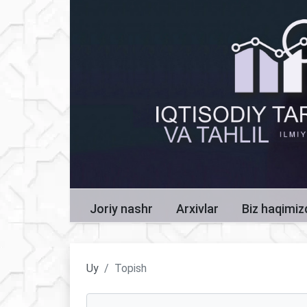
Joriy nashr
Arxivlar
Biz haqimi
Uy
Topish
Maqolalarni qidirish