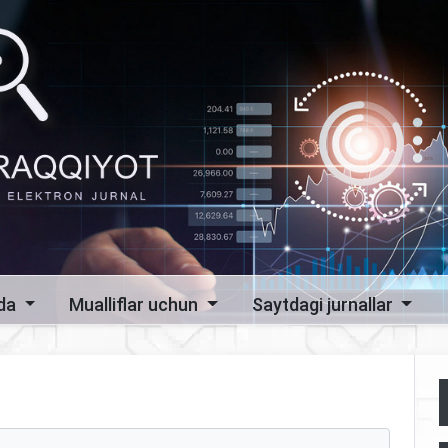
zda
Mualliflar uchun
Saytdagi jurnallar