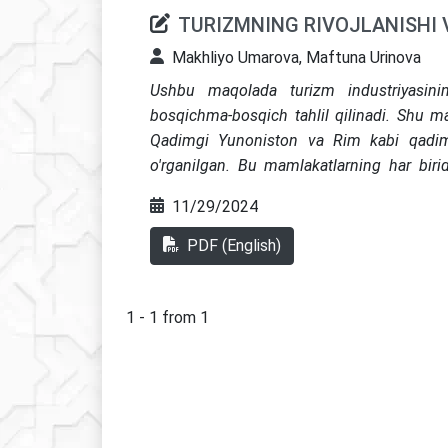
TURIZMNING RIVOJLANISHI 
Makhliyo Umarova, Maftuna Urinova
Ushbu maqolada turizm industriyasinin
bosqichma-bosqich tahlil qilinadi. Shu m
Qadimgi Yunoniston va Rim kabi qadimg
o'rganilgan. Bu mamlakatlarning har birida
Bundan tashqari, qadimgi davrlarda turi
11/29/2024
ko‘rsatgan omillar o‘rganildi. Turizm va ja
ham dolzarb mavzu sifatida ko‘rildi.
PDF (English)
1 - 1 from 1