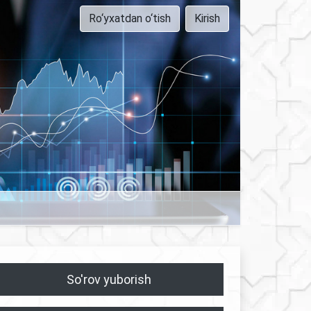
Ro‘yxatdan o‘tish
Kirish
So'rov yuborish