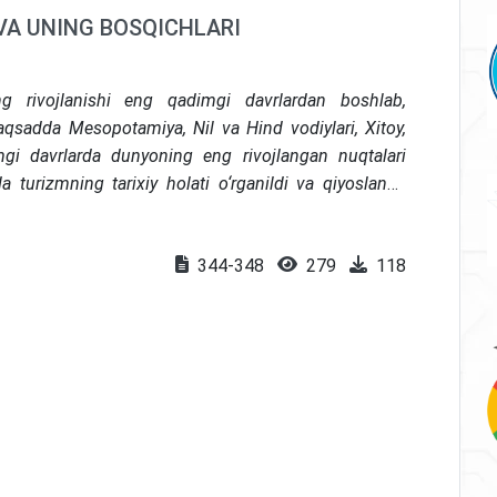
VA UNING BOSQICHLARI
g rivojlanishi eng qadimgi davrlardan boshlab,
aqsadda Mesopotamiya, Nil va Hind vodiylari, Xitoy,
i davrlarda dunyoning eng rivojlangan nuqtalari
 turizmning tarixiy holati o‘rganildi va qiyoslandi.
zmning rivojlanishiga bevosita va bilvosita ta’sir
miyat rivojiga katta hissa qo‘shgan asosiy yangiliklar
344-348
279
118