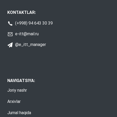
KONTAKTLAR:
(+998) 94 643 30 39
e-itt@mail.ru
@e_itt_manager
NAVIGATSIYA:
Joriy nashr
Arxivlar
Jurnal haqida