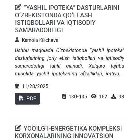
“YASHIL IPOTEKA” DASTURLARINI
O‘ZBEKISTONDA QO‘LLASH
ISTIQBOLLARI VA IQTISODIY
SAMARADORLIGI
Kamola Kilicheva
Ushbu maqolada O‘zbekistonda “yashil ipoteka”
dasturlarining joriy etish istiqbollari va iqtisodiy
samaradorligi tahlil qilinadi. Xalqaro tajriba
misolida yashil ipotekaning afzalliklari, imtiyozli
foiz stavkalari, energiya samaradorlik sertifikatlari
11/28/2025
va banklar uchun qayta moliyalashtirish
130-135
162
98
mexanizmlarining ahamiyati o‘rganilgan. Tahlillar
PDF
shuni ko‘rsatadiki, yashil ipoteka dasturlari
energiya iste’molini sezilarli darajada kamaytirib,
uy-joy fondining modernizatsiyasiga, aholi
YOQILG‘I-ENERGETIKA KOMPLEKSI
xarajatlarining qisqarishiga va ekologik
KORXONALARINING INNOVATSION
barqarorlikning oshishiga xizmat qiladi.