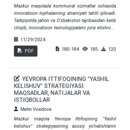
Mazkur maqolada kommunal xizmatlar sohasida
innovatsion loyihalarning ahamiyati tahlil qilinadi.
Tadqiqotda jahon va O‘zbekiston tajribasidan kelib
chiqib, innovatsion texnologiyalarni joriy etishning
iqtisodiy, ekologik va ijtimoiy foydalari ko‘rib
11/29/2024
chiqilgan. Innovatsion loyihalar, jumladan, aqlli
180-184
185
120
shaharlar tizimi, raqamli boshqaruv, energiya
PDF
samaradorligi va chiqindilarni qayta ishlash kabi
yondashuvlar orqali resurslarni samarali
boshqarish, atrof-muhitni himoya qilish va aholi
YEVROPA ITTIFOQINING "YASHIL
farovonligini oshirish imkoniyatlari tahlil etilgan.
KELISHUV" STRATEGIYASI:
Shuningdek, maqolada innovatsion
MAQSADLAR, NATIJALAR VA
texnologiyalarni joriy etishda mavjud bo‘lgan
ISTIQBOLLAR
infratuzilma, moliyaviy va texnologik cheklovlar
muhokama qilinadi hamda bu muammolarni hal
Mehri Voxidova
qilish uchun tavsiyalar keltirilgan.
Mazkur maqola Yevropa Ittifoqining "Yashil
kelishuv" strategiyasining asosiy yo‘nalishlarini