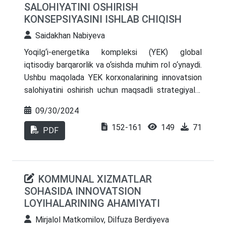
SALOHIYATINI OSHIRISH
O‘zbekiston sharoitida ushbu dasturlarni joriy etish
KONSEPSIYASINI ISHLAB CHIQISH
uchun institutsional baza, moliyaviy rag‘batlar va
xalqaro hamkorlikni kuchaytirish zarurligi
Saidakhan Nabiyeva
aniqlangan.
Yoqilg‘i-energetika kompleksi (YEK) global
iqtisodiy barqarorlik va o‘sishda muhim rol o‘ynaydi.
Ushbu maqolada YEK korxonalarining innovatsion
salohiyatini oshirish uchun maqsadli strategiyalar
orqali konsepsiya ko‘rib chiqiladi va mavjud
09/30/2024
tendentsiyalar hamda natijalarni aks ettiruvchi
152-161
149
71
statistik ma’lumotlar bilan qo‘llab-quvvatlanadi.
PDF
KOMMUNAL XIZMATLAR
SOHASIDA INNOVATSION
LOYIHALARINING AHAMIYATI
Mirjalol Matkomilov, Dilfuza Berdiyeva