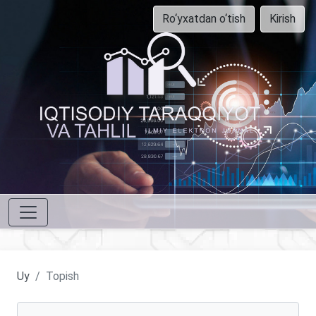
Ro‘yxatdan o‘tish
Kirish
Uy
Topish
Maqolalarni qidirish