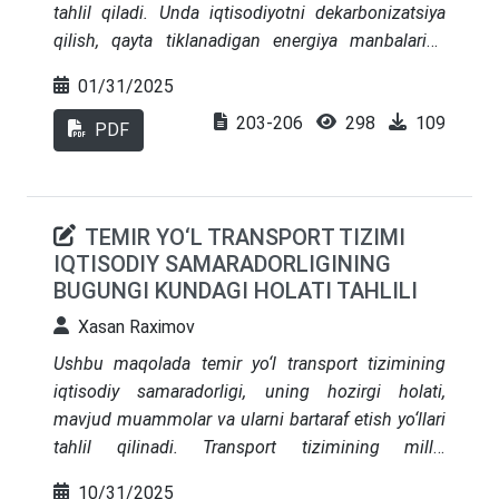
tahlil qiladi. Unda iqtisodiyotni dekarbonizatsiya
qilish, qayta tiklanadigan energiya manbalariga
o‘tish va ekologik xavfsizlikni ta’minlash bo‘yicha
01/31/2025
chora-tadbirlar muhokama qilingan. Tahlil
203-206
298
109
natijalariga ko‘ra, Yashil kelishuv iqtisodiy o‘sishni
PDF
ta’minlash va ekologik barqarorlikni
mustahkamlash imkonini beradi. Shuningdek,
strategiyani amalga oshirishdagi muammolar va
TEMIR YO‘L TRANSPORT TIZIMI
takliflar keltirib o‘tilgan.
IQTISODIY SAMARADORLIGINING
BUGUNGI KUNDAGI HOLATI TAHLILI
Xasan Raximov
Ushbu maqolada temir yo‘l transport tizimining
iqtisodiy samaradorligi, uning hozirgi holati,
mavjud muammolar va ularni bartaraf etish yo‘llari
tahlil qilinadi. Transport tizimining milliy
iqtisodiyotdagi o‘rni, uning innova
t
sion rivojlanish
10/31/2025