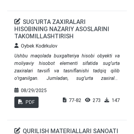
moliyaviy investitsiyalarni baholash va tasniflash
boʻyicha anʼanaviy yondashuvlar hamda xalqaro
SUG‘URTA ZAXIRALARI
amaliyotda qoʻllanilayotgan zamonaviy modellar
HISOBINING NAZARIY ASOSLARINI
oʻrtasidagi farqlar ochib berilgan. Jumladan, IFRS
TAKOMILLASHTIRISH
9 standarti doirasidagi biznes modelga
asoslangan tasniflash, haqqoniy qiymat boʻyicha
Oybek Kodirkulov
baholash va kutilayotgan kredit zarari (ECL) modeli
Ushbu maqolada buxgalteriya hisobi obyekti va
ilmiy jihatdan tahlil qilingan. Buxgalteriya hisobi
moliyaviy hisobot elementi sifatida sugʻurta
amaliyotini rivojlantirishga qaratilgan ilmiy va
zaxiralari tavsifi va tasniflanishi tadqiq qilib
amaliy tavsiyalar ishlab chiqilgan.
oʻrganilgan. Jumladan, sugʻurta zaxiralari
tushunchasiga mualliflik yondashuvi ishlab
08/29/2025
chiqilgan hamda ulardan foydalanish mezonlari
77-82
273
147
boʻyicha tasniflab berilgan holda xulosalar
PDF
shakllantirilgan.
QURILISH MATERIALLARI SANOATI