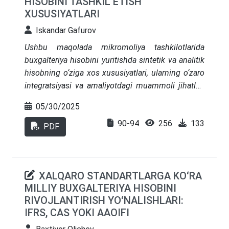
HISOBINI TASHKIL ETISH
chiqildi hamda amaliy misollar asosida yangi
XUSUSIYATLARI
buxgalteriya modelining samaradorligi asoslab
berildi.
Iskandar Gafurov
Ushbu maqolada mikromoliya tashkilotlarida
buxgalteriya hisobini yuritishda sintetik va analitik
hisobning o‘ziga xos xususiyatlari, ularning o‘zaro
integratsiyasi va amaliyotdagi muammoli jihatlari
tahlil etilgan. “IMKON FINANS”, “Vodiy Taraqqiyot”
05/30/2025
va “Biznes Finans” mikromoliya tashkilotlari
90-94
256
133
misolida sintetik va analitik hisob yuritilishining
PDF
holati o‘rganilgan va ularni uyg‘unlashtirish
bo‘yicha takliflar ishlab chiqilgan. Tadqiqot
natijalari ushbu tashkilotlarda moliyaviy hisobotlar
XALQARO STANDARTLARGA KOʻRA
sifatini oshirish va ichki audit jarayonlarini
MILLIY BUXGALTERIYA HISOBINI
samarali tashkil etishda sintetik va analitik
RIVOJLANTIRISH YOʻNALISHLARI:
hisobning ahamiyatini tasdiqlaydi.
IFRS, CAS YOKI AAOIFI