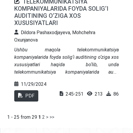
TELEKOMMUNIKATSIYA
toʻgʻrisida»gi 2020-yil 24-fevraldagi PQ-4611 qarori
KOMPANIYALARIDA FOYDA SOLIG‘I
yurtimizda MHXSni rivojlantirish uchun muhim
AUDITINING O‘ZIGA XOS
asos bo‘lganligi haqida keltirib o‘tiladi
.
XUSUSIYATLARI
Dildora Pashaxodjayeva, Mohchehra
Oxunjanova
Ushbu maqola telekommunikatsiya
kompaniyalarida foyda solig‘i auditining o‘ziga xos
xususiyatlari haqida bo‘lib, unda
telekommunikatsiya kompaniyalarida audit
o‘tkazishning o‘ziga xos xususiyatlari, billing
11/29/2024
tizimining afzalliklari, shuningdek amalga
245-251
213
86
oshirilishi zarur bo‘lgan vazifalar bayon qilingan.
PDF
1 - 25 from 29
1
2
>
>>