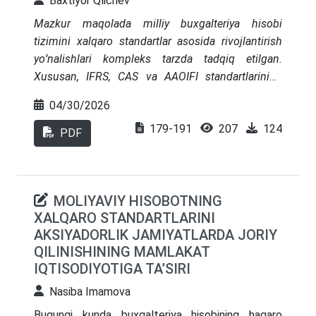
Baxtiyor Qlichev
Mazkur maqolada milliy buxgalteriya hisobi
tizimini xalqaro standartlar asosida rivojlantirish
yoʻnalishlari kompleks tarzda tadqiq etilgan.
Xususan, IFRS, CAS va AAOIFI standartlarining
nazariy asoslari, qoʻllanilish xususiyatlari va
04/30/2026
ularning milliy hisob tizimiga taʼsiri qiyosiy tahlil
179-191
207
124
qilingan. Tadqiqotda xalqaro standartlarni joriy
PDF
etishga oid ilmiy qarashlar iqtisodiy, institutsional
va geoiqtisodiy yondashuvlar nuqtayi nazaridan
tizimlashtirilgan. Shuningdek, Oʻzbekiston
MOLIYAVIY HISOBOTNING
buxgalteriya tizimining hozirgi holati xalqaro
XALQARO STANDARTLARINI
modellar bilan solishtirilib, uning gibrid
AKSIYADORLIK JAMIYATLARDA JORIY
xususiyatga egaligi asoslab berilgan. Maqolada
QILINISHINING MAMLAKAT
xalqaro standartlarga oʻtish jarayonini bir
IQTISODIYOTIGA TA’SIRI
yoʻnalishli islohot sifatida emas, balki iqtisodiy,
strategik va ijtimoiy omillarni qamrab olgan
Nasiba Imamova
kompleks transformatsiya sifatida baholash
Bugungi kunda buxgalteriya hisobining haqaro