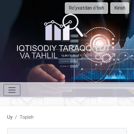
Ro‘yxatdan o‘tish
Kirish
Uy
Topish
Maqolalarni qidirish