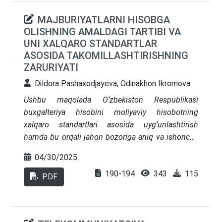
hisoblash usuli, qayta baholash modeli, moliyaviy
MAJBURIYATLARNI HISOBGA
hisobotda nomoddiy aktivlar to‘g‘risidagi
OLISHNING AMALDAGI TARTIBI VA
ma’lumotlarni oshkor qilish tartibi bo‘yicha ishlab
UNI XALQARO STANDARTLAR
chiqilgan tavsiyalarni taklif etadi (38-IFRS).
ASOSIDA TAKOMILLASHTIRISHNING
Bundan tashqari, nomoddiy aktivlarning
ZARURIYATI
boshlang'ich qiymati, amortizatsiyasi, uzoq
muddatli va ja’mi aktivlarga ta'sirini baholash uchun
Dildora Pashaxodjayeva, Odinakhon Ikromova
ularni qayta baholash modeli bo'yicha ba'zi fikrlar
Ushbu maqolada O‘zbekiston Respublikasi
mavjud.
buxgalteriya hisobini moliyaviy hisobotning
xalqaro standartlari asosida uyg‘unlashtirish
hamda bu orqali jahon bozoriga aniq va ishonchli
ma’lumotlar bilan kirish, majburiyatlar hisobining
04/30/2025
yuritilishi va uning xalqaro standartlar asosida
190-194
343
115
takomillashtirilishining zaruriyati, shuningdek,
PDF
Oʻzbekiston Respublikasi Prezidentining
«Moliyaviy hisobotning xalqaro standartlariga
oʻtish boʻyicha qoʻshimcha chora-tadbirlar