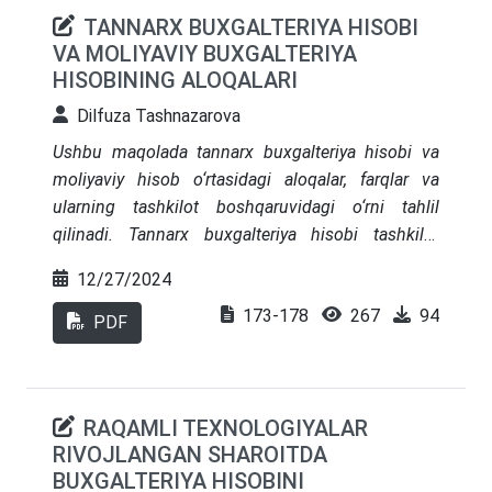
TANNARX BUXGALTERIYA HISOBI
VA MOLIYAVIY BUXGALTERIYA
HISOBINING ALOQALARI
Dilfuza Tashnazarova
Ushbu maqolada tannarx buxgalteriya hisobi va
moliyaviy hisob o‘rtasidagi aloqalar, farqlar va
ularning tashkilot boshqaruvidagi o‘rni tahlil
qilinadi. Tannarx buxgalteriya hisobi tashkilot
ichida strategik va operatsion qarorlar qabul qilish
12/27/2024
uchun ma’lumotlar taqdim etsa, moliyaviy hisob
173-178
267
94
tashqi tomonlarga korxonaning moliyaviy holatini
PDF
aks ettiradi. Maqolada tannarx buxgalteriya hisobi
va moliyaviy hisobning foydalanuvchilari, maqsadi,
yo‘nalishlari va hisobot standartlari bo‘yicha
RAQAMLI TEXNOLOGIYALAR
taqqoslanishi keltirilgan. Shuningdek, ularning bir-
RIVOJLANGAN SHAROITDA
birini qanday to‘ldirishi va korxonaning umumiy
BUXGALTERIYA HISOBINI
samaradorligini oshirishga xizmat qilishi ochib