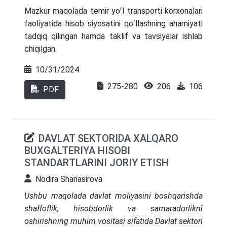
Mazkur maqolada temir yoʻl transporti korxonalari
faoliyatida hisob siyosatini qoʻllashning ahamiyati
tadqiq qilingan hamda taklif va tavsiyalar ishlab
chiqilgan.
10/31/2024
275-280
206
106
PDF
DAVLAT SEKTORIDA XALQARO
BUXGALTERIYA HISOBI
STANDARTLARINI JORIY ETISH
Nodira Shanasirova
Ushbu maqolada davlat moliyasini boshqarishda
shaffoflik, hisobdorlik va samaradorlikni
oshirishning muhim vositasi sifatida Davlat sektori