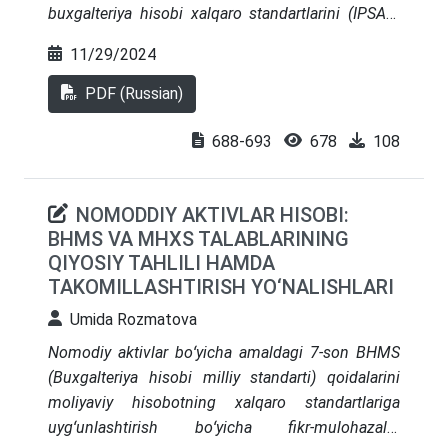
buxgalteriya hisobi xalqaro standartlarini (IPSAS)
joriy etish masalalari ko‘rib chiqiladi. IPSASning
11/29/2024
maqsadlari va afzalliklari, jumladan, moliyaviy
hisobot sifatini oshirish, investitsiyalarni jalb qilish
PDF (Russian)
va davlat institutlariga ishonchni oshirish
masalalari muhokama qilinadi. O‘zbekistonda
688-693
678
108
standartlarni moslashtirish, jumladan, milliy
standartlarni ishlab chiqish, mutaxassislar
NOMODDIY AKTIVLAR HISOBI:
tayyorlash, texnologiyalarni modernizatsiya qilish,
BHMS VA MHXS TALABLARINING
huquqiy va me’yoriy jihatdan qo‘llab-quvvatlashga
QIYOSIY TAHLILI HAMDA
alohida e’tibor qaratilmoqda. IPSASni amalga
TAKOMILLASHTIRISH YO‘NALISHLARI
oshirish bilan bog‘liq muammolar hamda ularni
barqaror iqtisodiy rivojlanishga ko‘maklashishda
Umida Rozmatova
qo‘llash istiqbollari ham tahlil qilinadi.
Nomodiy aktivlar boʻyicha amaldagi 7-son BHMS
(Buxgalteriya hisobi milliy standarti) qoidalarini
moliyaviy hisobotning xalqaro standartlariga
uygʻunlashtirish boʻyicha fikr-mulohazalar