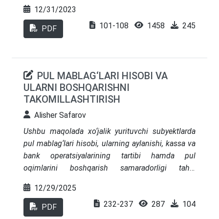
qarashlari, sohaga oid nazariy asoslar keltirib
12/31/2023
o‘tilgan. Maqolada buxgalteriya hisobining uslublari
101-108
1458
245
va tamoyillarini yanada takomillashtirish bo‘yicha
PDF
xulosa va takliflar keltirib o‘tilgan.
PUL MABLAG‘LARI HISOBI VA
ULARNI BOSHQARISHNI
TAKOMILLASHTIRISH
Alisher Safarov
Ushbu maqolada xo‘jalik yurituvchi subyektlarda
pul mablag‘lari hisobi, ularning aylanishi, kassa va
bank operatsiyalarining tartibi hamda pul
oqimlarini boshqarish samaradorligi tahlil
qilingan. Pul mablag‘lari harakati korxonaning
12/29/2025
moliyaviy barqarorligi, likvidlik darajasi va
232-237
287
104
moliyaviy xavfsizligini belgilovchi asosiy
PDF
omillardan biri hisoblanadi. Tadqiqot davomida