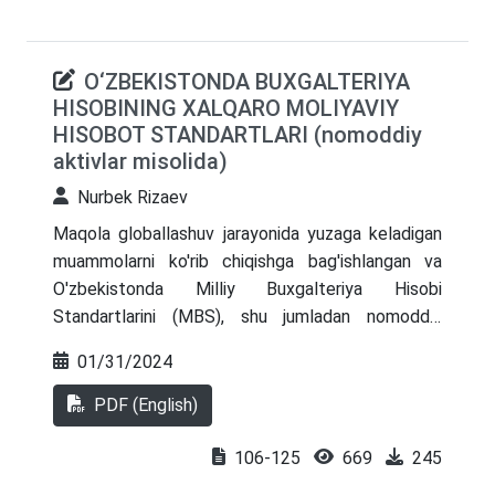
O‘ZBEKISTONDA BUXGALTERIYA
HISOBINING XALQARO MOLIYAVIY
HISOBOT STANDARTLARI (nomoddiy
aktivlar misolida)
Nurbek Rizaev
Maqola globallashuv jarayonida yuzaga keladigan
muammolarni ko'rib chiqishga bag'ishlangan va
O'zbekistonda Milliy Buxgalteriya Hisobi
Standartlarini (MBS), shu jumladan nomoddiy
aktivlar bilan bog'liq standartni Xalqaro Moliyaviy
01/31/2024
Hisobot Standartlariga (IFRS) muvofiq ravishda
tuzatish tajribasiga bag'ishlangan, shuningdek,
PDF (English)
yechimlar taklif qilingan. Bu bilan muallif xalqaro
standartlarga muvofiq nomoddiy aktivlarni tan
106-125
669
245
olish, balans qiymatini baholash, amortizatsiyani