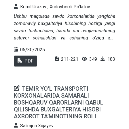
Komil Urazov , Xudoyberdi Po‘latov
Ushbu maqolada savdo korxonalarida yangicha
zomonaviy buxgalteriya hisobining hozirgi yangi
savdo tushnchalari, hamda uni rivojlantirishning
ustuvor yo‘nalishlari va sohaning o‘ziga xos
xususiyatlari, savdo korxonalarining yanada
05/30/2025
rivojlanishida zamonaviy texnologiyalarni keng
211-221
349
183
qo‘llagan holda vaqt va mehnat unumdorligiga
PDF
erishish, shuningdek savdo korxonalarining
buxgalteriya hisobini xalqaro standartlarga
moslashtirish yoritib berilgan.
TEMIR YOʻL TRANSPORTI
KORXONALARIDA SAMARALI
BOSHQARUV QARORLARNI QABUL
QILISHDA BUXGALTERIYA HISOBI
AXBOROT TAʼMINOTINING ROLI
Salimjon Xujayev