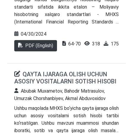
zarurligi ilmiy jihatdan asoslangan. Shu asosda
standarti sifatida ikkita etalon – Moliyaviy
milliy hisob tizimini takomillashtirish boʻyicha
hisobotning xalqaro standartlari - MHXS
konseptual yondashuvlar, jumladan, asosiy savdo
(International Financial Reporting Standards -
hamkorlariga moslashish, mintaqaviy integratsiya
IFRS) hamda AQSHning Buxgalteriya hisobining
va islom moliyasi tamoyillarini hisobga olishga
04/30/2024
umumqabul qilingan qoidalari - BHUQ (Generally
qaratilgan amaliy tavsiyalar ishlab chiqilgan.
64-70
318
175
Accepted Accounting Principles - GAAP) tan
PDF (English)
olinmoqda. Tahlillarga ko‘ra, jahonda MHXS haqida
xabardor bo‘lmagan buxgalter deyarli yo‘q.
Shuningdek, dunyo miqyosida kun sayin xalqaro
QAYTA IJARAGA OLISH UCHUN
standartlarni eʼtirof etuvchi mamlakatlar soni
ASOSIY VOSITALARNI SOTISH HISOBI
oshib bormoqda. U dunyo mamlakatlari o‘rtasida
o‘zaro hamkorlikda, jumladan iqtisodiy
Abubak Muxametov, Bahodir Matrasulov,
munosabatlarni rivojlantirishda, ayniqsa,
Umurzak Chorshanbiyev, Akmal Abduvoxidov
investitsiya muhitini yaxshilashda muhim vosita
Ushbu maqolada MHXS bo‘yicha qayta ijaraga olish
bo‘lib xizmat qilmoqda. Mazkur maqolada MHXS,
uchun asosiy vositalarni sotish hisobi tartibi
xalqaro tajriba, dunyo mamlakatlarida qo‘llanilishi
ko‘rsatilgan. Ushbu mavzuni muammosi shundan
kabi bir qator jihatlar yoritib o‘tilgan.
iboratki, sotib va qayta ijaraga olish masalasi