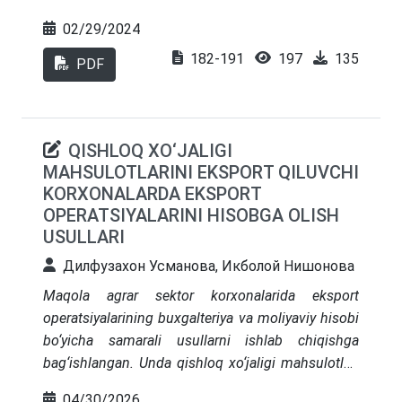
O‘zbekiston amaliyotida hozir qo‘llanilmaydi va
02/29/2024
bizning amaliyotimizda yangi hisoblanadi. Mualliflar
182-191
197
135
maqolada bu masalani misollar va buxgalterlik
PDF
yozuvlar bilan batafsil ko‘rsatib chiqqanlar.
Keltirilgan jadvallar mualliflar tomonidan ishlab
chiqilgan. Moliyaviy holat va foyda va zararlar va
QISHLOQ XO‘JALIGI
boshqa umumiy daromadlar to‘g‘risidagi hisobotlar
MAHSULOTLARINI EKSPORT QILUVCHI
qisgartirilgan shaklda xalqaro amaliyotida
KORXONALARDA EKSPORT
qo‘llaniladigan shakllardan olingan. Masalani ochib
OPERATSIYALARINI HISOBGA OLISH
berish uchun buxgalteriya hisobining ikki yoqlama
USULLARI
usulidan foydalanilgan. Mualliflarning ilmiy va
amaliy hissasi shundan iboratki muammoni o‘zbek
Дилфузахон Усманова, Икболой Нишонова
sharoitiga moslashtirildi, jadval va hisobot
Maqola agrar sektor korxonalarida eksport
shakllarida buxgalterlarga tanishtirdi.
operatsiyalarining buxgalteriya va moliyaviy hisobi
bo‘yicha samarali usullarni ishlab chiqishga
bag‘ishlangan. Unda qishloq xo‘jaligi mahsulotlari
eksporti hisobini yuritishda milliy me’yorlar
04/30/2026