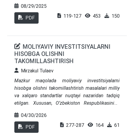
yuritilgan. BHMSning tegishli bandlariga
08/29/2025
oʻzgartirish va qoʻshimchalar kiritish yuzasidan
119-127
453
150
ilmiy takliflar va tavsiyalar berilgan. Natijada
PDF
amaldagi 7-son BHMS “Nomoddiy aktivlar” nomli
standart qoidalarini MHXS talablariga muvofiqligi
taʼminlanadi va ularni korxonalar amaliyotida
MOLIYAVIY INVESTITSIYALARNI
qoʻllash imkoniyati yaratiladi.
HISOBGA OLISHNI
TAKOMILLASHTIRISH
Mirzakul Tulaev
Mazkur maqolada moliyaviy investitsiyalarni
hisobga olishni takomillashtirish masalalari milliy
va xalqaro standartlar nuqtayi nazaridan tadqiq
etilgan. Xususan, Oʻzbekiston Respublikasining
2024-yilda qabul qilingan 12-sonli BHMS
04/30/2026
“Moliyaviy investitsiyalarni hisobga olish”
277-287
164
61
standartining mazmuni, qoʻllanilish sohasi va
PDF
amaliy jihatlari tahlil qilingan. Tadqiqotda