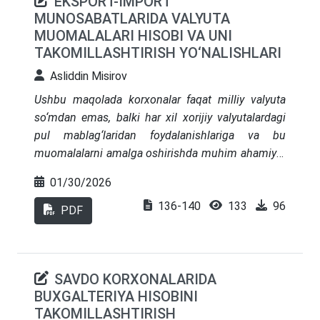
EKSPORT-IMPORT
xаlqаro stаndаrtlаrigа o‘tkаzishni rаg‘bаtlаntirish
MUNOSABATLARIDA VALYUTA
chorа-tаdbirlаri to‘g‘risidа”gi qаrori loуihаsi
MUOMALALARI HISOBI VA UNI
MHXSni mаmlаkаtimiz iqtisodiуotidа
TAKOMILLASHTIRISH YO‘NALISHLARI
qo’llаnilishini rivojlаntirish uchun muhim аsos
bo’lib xizmаt qilgаnligi hаqidа keltirib o’tilаdi.
Asliddin Misirov
Ushbu maqolada korxonalar faqat milliy valyuta
so‘mdan emas, balki har xil xorijiy valyutalardagi
pul mablag‘laridan foydalan
ishlariga
va
bu
muomalalarni amalga oshir
ishda muhim ahamiyat
kasb etishiga alohida e’tibor qaratilgan
. Shu
01/30/2026
sababli valyuta boyliklari va muomalalari
136-140
133
96
buxgalteriya hisobi obyektiga aylanganligi misollar
PDF
yordamida yoritilib, tegishli xulosa va takliflar
berilgan.
SAVDO KORXONALARIDA
BUXGALTERIYA HISOBINI
TAKOMILLASHTIRISH