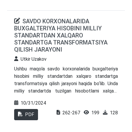
amaldagi normativ-huquqiy hujjatlar, buxgalteriya
standartlari va amaliyotda qo‘llaniladigan usullar
SAVDO KORXONALARIDA
o‘rganildi. Tahlil natijalariga ko‘ra pul oqimlarini
BUXGALTERIYA HISOBINI MILLIY
rejalashtirish, nazorat qilish va optimallashtirish
STANDARTDAN XALQARO
bo‘yicha takliflar ishlab chiqildi.
STANDARTGA TRANSFORMATSIYA
QILISH JARAYONI
Utkir Uzakov
Ushbu maqola savdo korxonalarida buxgalteriya
hisobini milliy standartdan xalqaro standartga
transformatsiya qilish jarayoni haqida bo‘lib. Unda
milliy standartda tuzilgan hisobotlarni xalqaro
standartlarga transformatsiya qilish boshqichlari,
10/31/2024
qiyinchiliklari, afzalliklari va dolzarb masalalari,
262-267
199
128
shuningdek amalga oshirilishi zarur bo‘lgan ishlar
PDF
bayon qilingan.