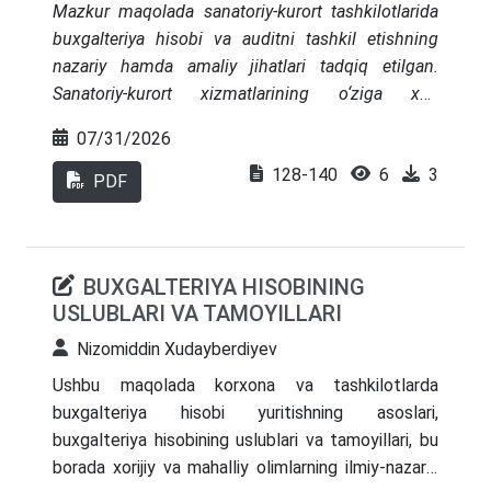
Mazkur maqolada sanatoriy-kurort tashkilotlarida
buxgalteriya hisobi va auditni tashkil etishning
nazariy hamda amaliy jihatlari tadqiq etilgan.
Sanatoriy-kurort xizmatlarining o‘ziga xos
xususiyatlari, daromad va xarajatlar hisobini
07/31/2026
yuritish, xizmatlar tannarxini shakllantirish hamda
128-140
6
3
moliyaviy hisobotlarni tuzish masalalari tahlil
PDF
qilingan. Shuningdek, ichki nazorat va audit
tizimini takomillashtirish, raqamli texnologiyalarni
buxgalteriya amaliyotiga joriy etish hamda
BUXGALTERIYA HISOBINING
boshqaruv qarorlarini qabul qilishda ishonchli
USLUBLARI VA TAMOYILLARI
hisob axborotidan samarali foydalanish bo‘yicha
ilmiy-amaliy takliflar ishlab chiqilgan.
Nizomiddin Xudayberdiyev
Ushbu maqolada korxona va tashkilotlarda
buxgalteriya hisobi yuritishning asoslari,
buxgalteriya hisobining uslublari va tamoyillari, bu
borada xorijiy va mahalliy olimlarning ilmiy-nazariy