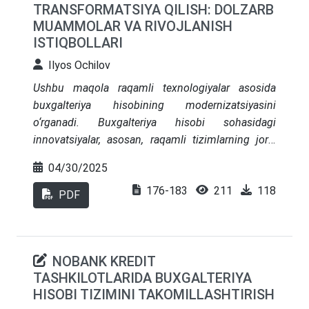
TRANSFORMATSIYA QILISH: DOLZARB
berilgan. Maqola menejerlar, buxgalterlar va
MUAMMOLAR VA RIVOJLANISH
tadqiqotchilar uchun dolzarb va amaliy
ISTIQBOLLARI
ahamiyatga ega.
Ilyos Ochilov
Ushbu maqola raqamli texnologiyalar asosida
buxgalteriya hisobining modernizatsiyasini
o‘rganadi. Buxgalteriya hisobi sohasidagi
innovatsiyalar, asosan, raqamli tizimlarning joriy
etilishi va avtomatlashtirilgan jarayonlarning
04/30/2025
samaradorligini oshirishga qaratilgan. Maqolada
176-183
211
118
buxgalteriya hisobining raqamli transformatsiyasi
PDF
jarayonidagi asosiy muammolar va imkoniyatlar
tahlil qilinadi. Shuningdek, raqamli texnologiyalar,
jumladan sun’iy intellekt, bulutli tizimlar va
NOBANK KREDIT
blokcheyn texnologiyalari orqali buxgalteriya
TASHKILOTLARIDA BUXGALTERIYA
amaliyotining samaradorligini oshirish, xatoliklarni
HISOBI TIZIMINI TAKOMILLASHTIRISH
kamaytirish, va vaqtni tejash imkoniyatlari ko‘rib