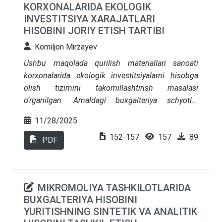
KORXONALARIDA EKOLOGIK
INVESTITSIYA XARAJATLARI
HISOBINI JORIY ETISH TARTIBI
Komiljon Mirzayev
Ushbu maqolada qurilish materiallari sanoati
korxonalarida ekologik investitsiyalarni hisobga
olish tizimini takomillashtirish masalasi
o‘rganilgan. Amaldagi buxgalteriya schyotlar
tizimida ekologik xarajatlar umumiy ishlab
11/28/2025
chiqarish xarajatlari tarkibida aks ettirilishi ularni
152-157
157
89
nazorat qilish va tahlil qilish imkoniyatlarini
PDF
cheklashi aniqlangan. Shu munosabat bilan,
8540–“Ekologik investitsiya xarajatlarini
moliyalashtirish” schyoti va unga bog‘liq 8541,
MIKROMOLIYA TASHKILOTLARIDA
8542, 8543 subhisoblarni joriy etish taklif etildi.
BUXGALTERIYA HISOBINI
Tadqiqot davomida xalqaro moliyaviy hisobot
YURITISHNING SINTETIK VA ANALITIK
standartlari bilan milliy hisob siyosati qiyoslab