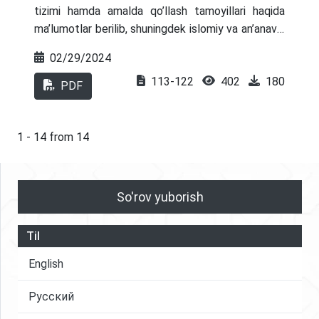
tizimi hamda amalda qo’llash tamoyillari haqida
ma’lumotlar berilib, shuningdek islomiy va an’anaviy
lizingning bir biridan farqli jihatlari yoritib berilgan.
02/29/2024
Bundan tashqari, O’zbekistonda islom moliyasi,
113-122
402
180
xususan, ijara shartnomasining amaliyoti hamda
PDF
islom moliyasining ichki va tashqi investitsiyalarni
jalb qilish imkoniyatlariga doir masalalar keltirilgan.
1 - 14 from 14
So'rov yuborish
Til
English
Русский