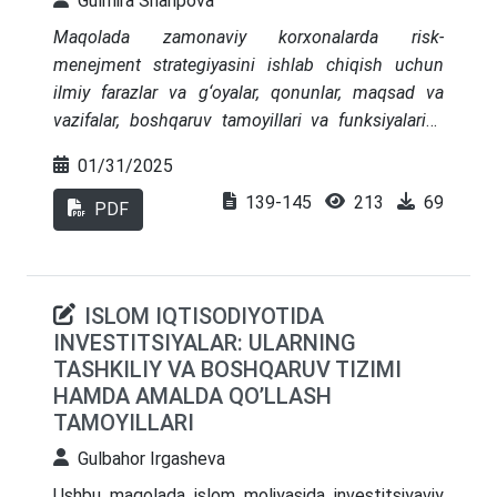
Gulmira Sharipova
aniq takliflar ishlab chiqilgan.
Maqolada zamonaviy korxonalarda risk-
menejment strategiyasini ishlab chiqish uchun
ilmiy farazlar va g‘oyalar, qonunlar, maqsad va
vazifalar, boshqaruv tamoyillari va funksiyalarini,
boshqaruvli ta’sir ko‘rsatish usullari hamda
01/31/2025
metodologiyasiga oid nazariy va uslubiy
139-145
213
69
masalalarni yaxlit ifodalashga qaratilgan tijorat
PDF
risklarini boshqarish konsepsiyasini ishlab chiqish
yoritilgan. Taklif etilayotgan risk-menejment
konsepsiyasi asosida zamonaviy tijorat, tijorat
ISLOM IQTISODIYOTIDA
menejmenti, strategik menejment va risk-
INVESTITSIYALAR: ULARNING
menejment tushunchalarining asosiy qoidalariga
TASHKILIY VA BOSHQARUV TIZIMI
asoslangan holda ularni boshqarish mohiyatini
HAMDA AMALDA QO’LLASH
falsafiy va konseptual anglashga, tijorat
TAMOYILLARI
risklarining vujudga kelishi mumkin bo‘lgan
manbalariga aniqlik kiritishga, risk-menejmentga
Gulbahor Irgasheva
doir ilmiy bilimlar majmuining menejment fanining
Ushbu maqolada islom moliyasida investitsiyaviy