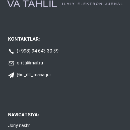
KONTAKTLAR:
(+998) 94 643 30 39
e-itt@mail.ru
@e_itt_manager
NAVIGATSIYA:
Joriy nashr