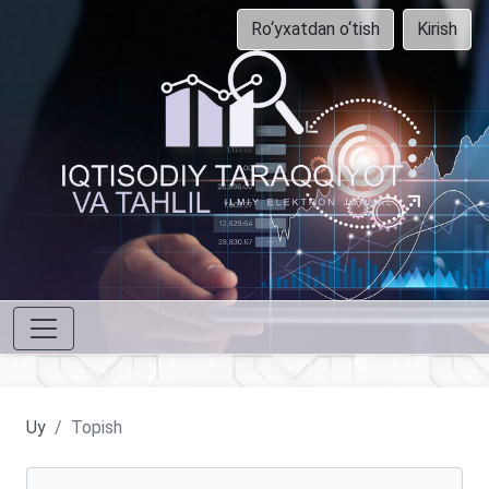
Ro‘yxatdan o‘tish
Kirish
Uy
Topish
Maqolalarni qidirish