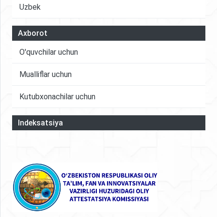
Uzbek
Axborot
O'quvchilar uchun
Mualliflar uchun
Kutubxonachilar uchun
Indeksatsiya