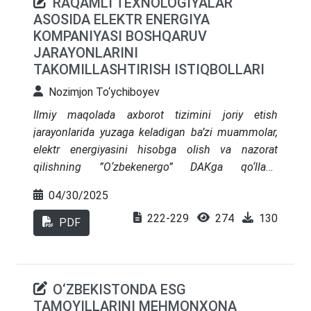
RAQAMLI TEXNOLOGIYALAR
rivojlanish strategiyalaridan kelib chiqib,
ASOSIDA ELEKTR ENERGIYA
O‘zbekistonda yashil iqtisodiyotni boshqarish
KOMPANIYASI BOSHQARUV
tizimini takomillashtirish bo‘yicha taklif va
JARAYONLARINI
tavsiyalar ishlab chiqiladi.
TAKOMILLASHTIRISH ISTIQBOLLARI
Nozimjon To‘ychiboyev
Ilmiy maqolada axborot tizimini joriy etish
jarayonlarida yuzaga keladigan ba’zi muammolar,
elektr energiyasini hisobga olish va nazorat
qilishning ”O‘zbekenergo” DAKga qo‘llash
texnologiyasi, AKTning an’anaviy tuzilishi, raqamli
04/30/2025
iqtisodiyotning shakllanishi, istiqboldagi AKT
222-229
274
130
bo‘limlarining tarkibiy tuzilishi hamda korporativ
PDF
axborot tizimlarining joriy etilishi va ishlashi,
ushbu tizimlarni tashkil etishdagi bir qator
kamchiliklar, raqamlashtirish dasturini
O‘ZBEKISTONDA ESG
muvaffaqiyatli amalga oshirish uchun shu
TAMOYILLARINI MEHMONXONA
sohadagi butun jahon hamjamiyati tamoyillari