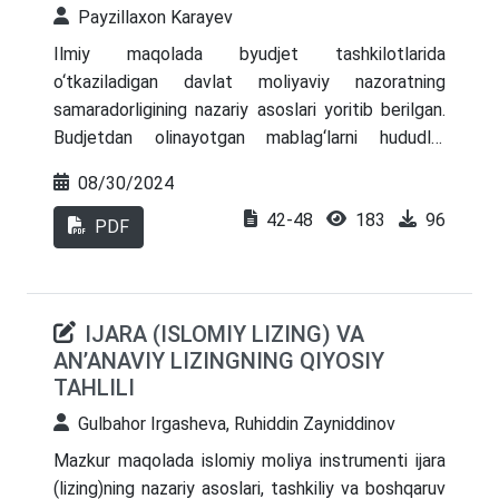
joriy etish muammolarini tahlil qiladi va
Payzillaxon Karayev
O‘zbekiston mehmonxona sohasida barqarorlikni
Ilmiy maqolada byudjet tаshkilоtlаridа
oshirish bo‘yicha tavsiyalarni taqdim etadi.
о‘tkаzilаdigаn dаvlаt mоliyаviy nаzоrаtning
sаmаrаdоrligining nazariy asoslari yoritib berilgan.
Budjetdan olinayotgan mablag‘larni hududlar
kesimida taqsimoti, budjet tekshiruvi, budjed
08/30/2024
nazarati va ekspertiza o‘tkazish bo‘yicha
42-48
183
96
malumotlarga to‘xtalib o‘tilgan. Qolaversa bir
PDF
necha moliyaviy nazoratlar amalga oshirilib tahlil
qilinib chiqilgan.
IJARA (ISLOMIY LIZING) VA
AN’ANAVIY LIZINGNING QIYOSIY
TAHLILI
Gulbahor Irgasheva, Ruhiddin Zayniddinov
Mazkur maqolada islomiy moliya instrumenti ijara
(lizing)ning nazariy asoslari, tashkiliy va boshqaruv