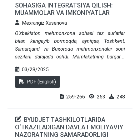
SOHASIGA INTEGRATSIYA QILISH:
ilmiy jihatdan asoslab berilgan.
MUAMMOLAR VA IMKONIYATLAR
Mexrangiz Xusenova
O‘zbekiston mehmonxona sohasi tez sur’atlar
bilan kengayib bormoqda, ayniqsa, Toshkent,
Samarqand va Buxoroda mehmonxonalar soni
sezilarli darajada oshdi. Mamlakatning barqaror
rivojlanish sa’y-harakatlari doirasida Atrof-muhit,
03/28/2025
ijtimoiy va korporativ boshqaruv (ESG) tamoyillari
tartibga soluvchi hujjatlar va biznes amaliyotlariga
PDF (English)
integratsiya qilinmoqda. Ushbu maqola
O‘zbekiston mehmonxona sohasida ESGni joriy
259-266
253
248
etishning hozirgi holati, milliy siyosatning ta’siri va
ESG strategiyalarini amalga oshirishning
BYUDJET TАSHKILОTLАRIDА
afzalliklarini o‘rganadi. Adabiyotlar sharhida global
О‘TKАZILАDIGАN DАVLАT MОLIYАVIY
ilg‘or tajribalar va ESG talablariga rioya qilishning
NАZОRАTNING SАMАRАDОRLIGI
moliyaviy ustunliklari ko‘rsatilgan. Tadqiqot ESGni