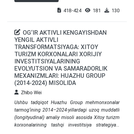
boshqarishning ichki tahdidlari, tamoyillari, usullari,
mexanizmlari va vositalari.
418-424
181
130
OG‘IR AKTIVLI KENGAYISHDAN
YENGIL AKTIVLI
TRANSFORMATSIYAGA: XITOY
TURIZM KORXONALARI XORIJIY
INVESTITSIYALARINING
EVOLYUTSION VA SAMARADORLIK
MEXANIZMLARI: HUAZHU GROUP
(2014-2024) MISOLIDA
Zhibo Wei
Ushbu tadqiqot Huazhu Group mehmonxonalar
tarmog‘ining 2014–2024-yillardagi uzoq muddatli
(longityudinal) amaliy misoli asosida Xitoy turizm
korxonalarining tashqi investitsiya strategiyasi
"og‘ir aktivli" modeldan "yengil aktivli" modelga