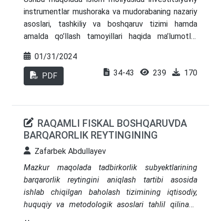
turli sohalari bilan aloqadorligini, tijorat risklarini
instrumentlar mushoraka va mudorabaning nazariy
boshqarishga doir muhim g‘oyalar va maqsadlarni
asoslari, tashkiliy va boshqaruv tizimi hamda
aniqlashtirishga imkon beradigan konseptual
amalda qo’llash tamoyillari haqida ma’lumotlar
model taklif qilingan.
berilib, shuningdek ularning bir biridan farqli jihatlari
01/31/2024
yoritib berilgan. Bundan tashqari, mazkur
34-43
239
170
shartnomalarni amaliyotga joriy qilish
PDF
O’zbekistonda ichki va tashqi investitsiyalarni jalb
qilish imkoniyatlariga doir masalalar keltirilgan.
RAQAMLI FISKAL BOSHQARUVDA
BARQARORLIK REYTINGINING
Zafarbek Abdullayev
Mazkur maqolada tadbirkorlik subyektlarining
barqarorlik reytingini aniqlash tartibi asosida
ishlab chiqilgan baholash tizimining iqtisodiy,
huquqiy va metodologik asoslari tahlil qilinadi.
Reyting mezonlari xalqaro reyting amaliyotlari