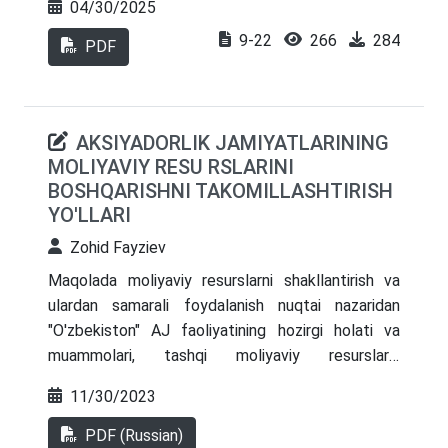
04/30/2025
bilan qiyosiy o‘rganiladi, raqamli fiskal boshqaruv
9-22
266
284
va soliq intizomi tamoyillari bilan uyg‘unligi tahlil
PDF
etiladi. Tizimdagi amaliy muammolar aniqlanib,
ularni bartaraf etish bo‘yicha takliflar ishlab
chiqiladi. Tadqiqot O‘zbekiston sharoitida fiskal
AKSIYADORLIK JAMIYATLARINING
islohotlar samaradorligini oshirishga yo‘naltirilgan
MOLIYAVIY RESU RSLARINI
nazariy va amaliy tavsiyalarni o‘z ichiga oladi
BOSHQARISHNI TAKOMILLASHTIRISH
YO'LLARI
Zohid Fayziev
Maqolada moliyaviy resurslarni shakllantirish va
ulardan samarali foydalanish nuqtai nazaridan
"O'zbekiston" AJ faoliyatining hozirgi holati va
muammolari, tashqi moliyaviy resurslarni
diagnostika qilish va tasniflash muammolarini
11/30/2023
nazariy va uslubiy asoslash zarurligiga qo'yiladigan
talablar ko'rib chiqiladi. va moliyaviy resurslarni
PDF (Russian)