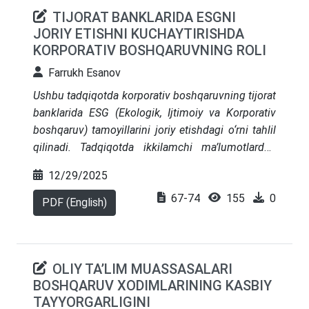
TIJORAT BANKLARIDA ESGNI
JORIY ETISHNI KUCHAYTIRISHDA
KORPORATIV BOSHQARUVNING ROLI
Farrukh Esanov
Ushbu tadqiqotda korporativ boshqaruvning tijorat
banklarida ESG (Ekologik, Ijtimoiy va Korporativ
boshqaruv) tamoyillarini joriy etishdagi o‘rni tahlil
qilinadi. Tadqiqotda ikkilamchi ma’lumotlardan
banklarning barqarorlik hisobotlari, yillik hisobotlar,
12/29/2025
hamda O‘zbekiston Markaziy banki va xalqaro
67-74
155
0
moliya institutlarining nashrlaridan foydalanilgan.
PDF (English)
Tahlillar shuni ko‘rsatadiki, boshqaruv tuzilmalari,
xususan, mustaqil direktorlar ulushi, gender xilma-
xilligi va kuzatuv qo‘mitalari ESG tamoyillarining
OLIY TA’LIM MUASSASALARI
samarali joriy etilishiga hamda moliyaviy
BOSHQARUV XODIMLARINING KASBIY
barqarorlikka bevosita ta’sir ko‘rsatadi. So‘nggi
TAYYORGARLIGINI
yillarda O‘zbekiston banklarida ESG hisobotlarini